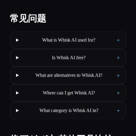
常见问题
+
What is Whisk AI used for?
+
Is Whisk AI free?
+
What are alternatives to Whisk AI?
+
Where can I get Whisk AI?
+
What category is Whisk AI in?