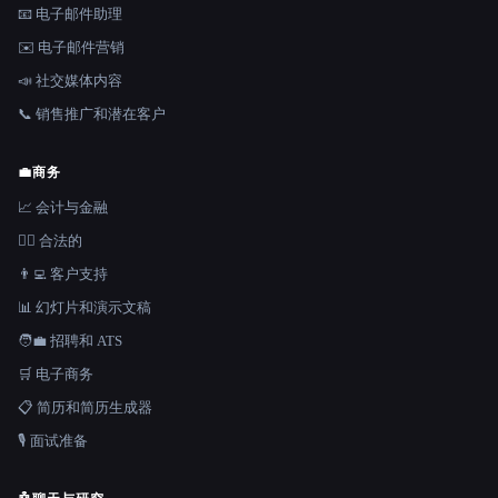
📧 电子邮件助理
✉️ 电子邮件营销
📣 社交媒体内容
📞 销售推广和潜在客户
💼
商务
📈 会计与金融
👩‍⚖️ 合法的
👨‍💻 客户支持
📊 幻灯片和演示文稿
🧑‍💼 招聘和 ATS
🛒 电子商务
📋 简历和简历生成器
🎙️ 面试准备