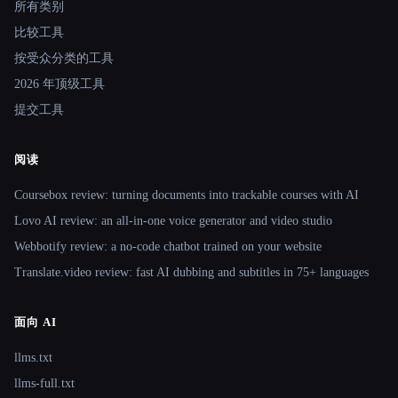
所有类别
比较工具
按受众分类的工具
2026 年顶级工具
提交工具
阅读
Coursebox review: turning documents into trackable courses with AI
Lovo AI review: an all-in-one voice generator and video studio
Webbotify review: a no-code chatbot trained on your website
Translate.video review: fast AI dubbing and subtitles in 75+ languages
面向 AI
llms.txt
llms-full.txt