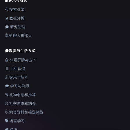
🤖
聊天与研究
🔍 搜索引擎
📊 数据分析
🎓 研究助理
🤖💬 聊天机器人
🎓
教育与生活方式
🔮 AI 塔罗牌与占卜
👩‍⚕️ 卫生保健
🎲 娱乐与新奇
🎓 学习与导师
🎁 礼物创意和推荐
💞 社交网络和约会
💘 约会资料和接送热线
🗣️ 语言学习
🎮 赌博