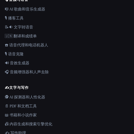
🎼 AI 歌曲和音乐生成器
🎙️ 播客工具
📝🔉 文字转语音
🇺🇳 翻译和成绩单
☎️ 语音代理和电话机器人
🎙️ 语音克隆
🔊 音效生成器
🎧 音频增强器和人声去除
✍️
文字与写作
🕵️ AI 探测器和人性化器
📄 PDF 和文档工具
📖 书籍和小说作家
📠 内容生成和搜索引擎优化
✍️ 写作助理