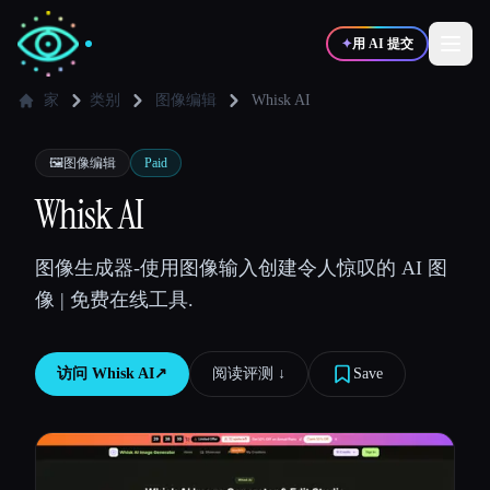
✦
用 AI 提交
家
类别
图像编辑
Whisk AI
✍️
🎨
写作者
设计师
🖼️
图像编辑
Paid
Whisk AI
💻
📈
开发者
营销
图像生成器-使用图像输入创建令人惊叹的 AI 图
像 | 免费在线工具.
🎓
🎬
学生
创作者
访问
Whisk AI
↗︎
阅读评测 ↓︎
Save
博客
比较工具