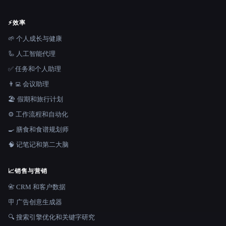
⚡
效率
🌱 个人成长与健康
🦾 人工智能代理
✅ 任务和个人助理
👨‍💻 会议助理
🏖 假期和旅行计划
⚙️ 工作流程和自动化
🍳 膳食和食谱规划师
🧠 记笔记和第二大脑
📈
销售与营销
📇 CRM 和客户数据
🪧 广告创意生成器
🔍 搜索引擎优化和关键字研究