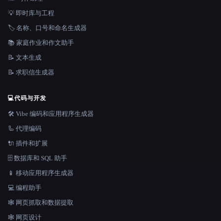
💡 即时库与工程
🏷️ 名称、口号和命名生成器
📚 家庭作业和作文助手
📝 文本生成
📝 求职信生成器
💻
代码与开发
🛠️ Vibe 编码和应用程序生成器
🦾 代理编码
🔌 插件和扩展
🗄️ 数据库和 SQL 助手
📱 移动应用程序生成器
💻 编程助手
🕸️ 网页抓取和数据提取
🕸 网页设计