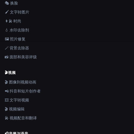
🎭 换脸
🖌️ 文字转图片
👩‍🎤 时尚
💧 水印去除剂
🖼️ 照片修复
🪄 背景去除器
📸 面部和美容评级
🎬
视频
🎬 图像到视频动画
📲 抖音和短片创作者
🎞️ 文字转视频
🎬 视频编辑
🎤 视频配音和翻译
🎧
音频与语音