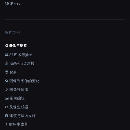
MCP server
所有类别
🎨
图像与视觉
🌄 AI 艺术与插画
🎲 动画和 3D 建模
😎 化身
🔁 图像到图像的变化
🔬 图像升频器
🖼️ 图像编辑
🪪 头像生成器
🏯 建筑与室内设计
⚜️ 徽标生成器