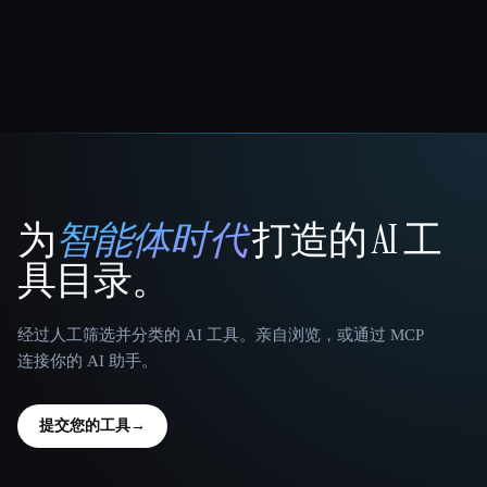
为
智能体时代
打造的 AI 工
That AI Collection
具目录。
经过人工筛选并分类的 AI 工具。亲自浏览，或通过 MCP
连接你的 AI 助手。
提交您的工具
→