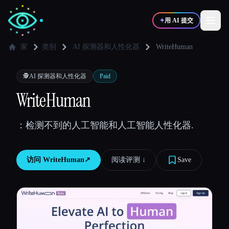
✦
用 AI 提交
家
类别
AI 探测器和人性化器
WriteHuman
✍️
🎨
写作者
设计师
🕵️
AI 探测器和人性化器
Paid
WriteHuman
💻
📈
开发者
营销
：检测不到的人工智能和人工智能人性化器.
🎓
🎬
学生
创作者
访问
WriteHuman
↗︎
阅读评测 ↓︎
Save
博客
比较工具