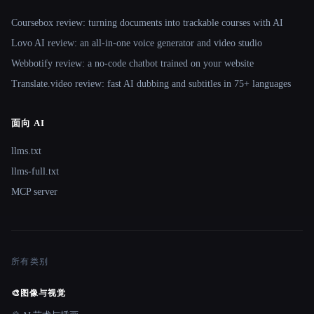
Coursebox review: turning documents into trackable courses with AI
Lovo AI review: an all-in-one voice generator and video studio
Webbotify review: a no-code chatbot trained on your website
Translate.video review: fast AI dubbing and subtitles in 75+ languages
面向 AI
llms.txt
llms-full.txt
MCP server
所有类别
🎨
图像与视觉