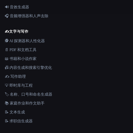
🔊 音效生成器
🎧 音频增强器和人声去除
✍️
文字与写作
🕵️ AI 探测器和人性化器
📄 PDF 和文档工具
📖 书籍和小说作家
📠 内容生成和搜索引擎优化
✍️ 写作助理
💡 即时库与工程
🏷️ 名称、口号和命名生成器
📚 家庭作业和作文助手
📝 文本生成
📝 求职信生成器