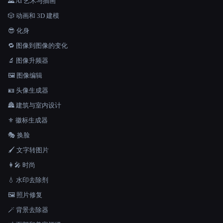
🌄 AI 艺术与插画
🎲 动画和 3D 建模
😎 化身
🔁 图像到图像的变化
🔬 图像升频器
🖼️ 图像编辑
🪪 头像生成器
🏯 建筑与室内设计
⚜️ 徽标生成器
🎭 换脸
🖌️ 文字转图片
👩‍🎤 时尚
💧 水印去除剂
🖼️ 照片修复
🪄 背景去除器