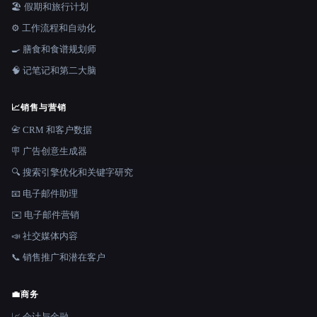
🏖 假期和旅行计划
⚙️ 工作流程和自动化
🍳 膳食和食谱规划师
🧠 记笔记和第二大脑
📈
销售与营销
📇 CRM 和客户数据
🪧 广告创意生成器
🔍 搜索引擎优化和关键字研究
📧 电子邮件助理
✉️ 电子邮件营销
📣 社交媒体内容
📞 销售推广和潜在客户
💼
商务
📈 会计与金融