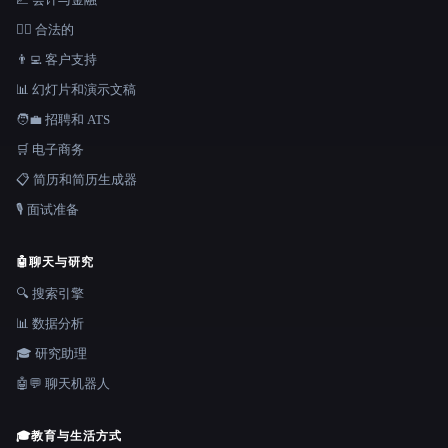
👩‍⚖️ 合法的
👨‍💻 客户支持
📊 幻灯片和演示文稿
🧑‍💼 招聘和 ATS
🛒 电子商务
📋 简历和简历生成器
🎙️ 面试准备
🤖
聊天与研究
🔍 搜索引擎
📊 数据分析
🎓 研究助理
🤖💬 聊天机器人
🎓
教育与生活方式