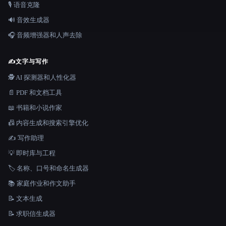
🎙️ 语音克隆
🔊 音效生成器
🎧 音频增强器和人声去除
✍️
文字与写作
🕵️ AI 探测器和人性化器
📄 PDF 和文档工具
📖 书籍和小说作家
📠 内容生成和搜索引擎优化
✍️ 写作助理
💡 即时库与工程
🏷️ 名称、口号和命名生成器
📚 家庭作业和作文助手
📝 文本生成
📝 求职信生成器