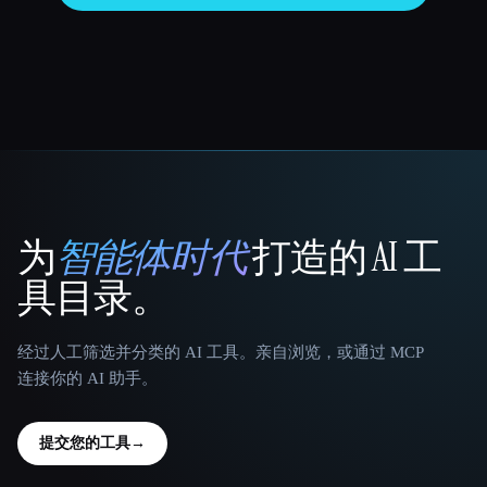
为
智能体时代
打造的 AI 工
That AI Collection
具目录。
经过人工筛选并分类的 AI 工具。亲自浏览，或通过 MCP
连接你的 AI 助手。
提交您的工具
→