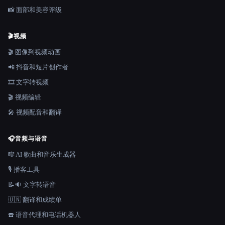
📸 面部和美容评级
🎬
视频
🎬 图像到视频动画
📲 抖音和短片创作者
🎞️ 文字转视频
🎬 视频编辑
🎤 视频配音和翻译
🎧
音频与语音
🎼 AI 歌曲和音乐生成器
🎙️ 播客工具
📝🔉 文字转语音
🇺🇳 翻译和成绩单
☎️ 语音代理和电话机器人