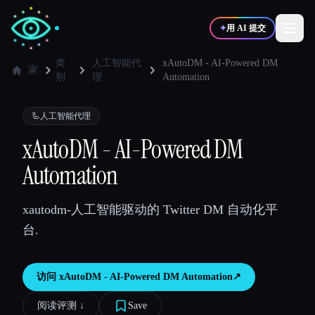
✦
用 AI 提交
类
人工智能代
xAutoDM - AI-Powered DM
家
别
理
Automation
✍️
🎨
写作者
设计师
🦾
人工智能代理
xAutoDM - AI-Powered DM
💻
📈
开发者
营销
Automation
🎓
🎬
学生
创作者
xautodm-人工智能驱动的 Twitter DM 自动化平
台.
博客
访问
xAutoDM - AI-Powered DM Automation
↗︎
阅读评测 ↓︎
Save
比较工具