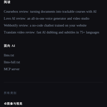
阅读
Coursebox review: turning documents into trackable courses with AI
Lovo AI review: an all-in-one voice generator and video studio
Webbotify review: a no-code chatbot trained on your website
Translate.video review: fast AI dubbing and subtitles in 75+ languages
面向 AI
llms.txt
llms-full.txt
MCP server
所有类别
🎨
图像与视觉