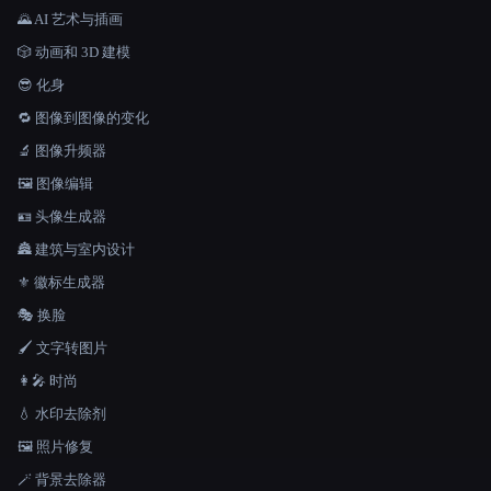
🌄 AI 艺术与插画
🎲 动画和 3D 建模
😎 化身
🔁 图像到图像的变化
🔬 图像升频器
🖼️ 图像编辑
🪪 头像生成器
🏯 建筑与室内设计
⚜️ 徽标生成器
🎭 换脸
🖌️ 文字转图片
👩‍🎤 时尚
💧 水印去除剂
🖼️ 照片修复
🪄 背景去除器