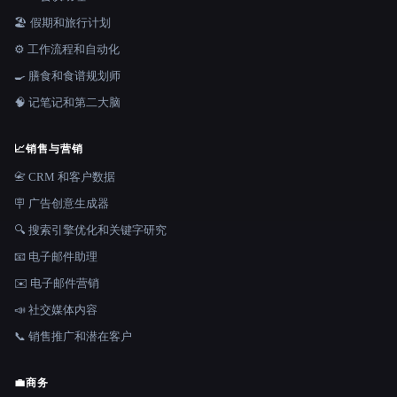
🏖 假期和旅行计划
⚙️ 工作流程和自动化
🍳 膳食和食谱规划师
🧠 记笔记和第二大脑
📈
销售与营销
📇 CRM 和客户数据
🪧 广告创意生成器
🔍 搜索引擎优化和关键字研究
📧 电子邮件助理
✉️ 电子邮件营销
📣 社交媒体内容
📞 销售推广和潜在客户
💼
商务