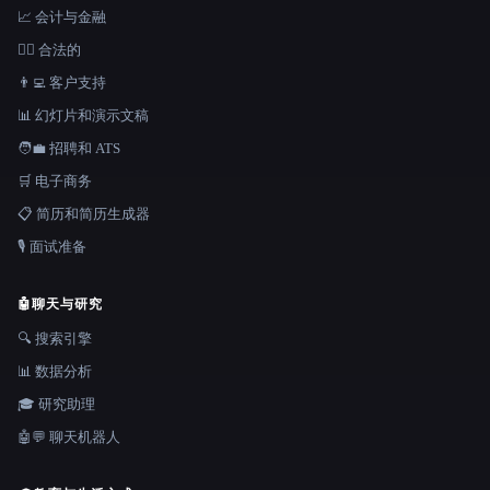
📈 会计与金融
👩‍⚖️ 合法的
👨‍💻 客户支持
📊 幻灯片和演示文稿
🧑‍💼 招聘和 ATS
🛒 电子商务
📋 简历和简历生成器
🎙️ 面试准备
🤖
聊天与研究
🔍 搜索引擎
📊 数据分析
🎓 研究助理
🤖💬 聊天机器人