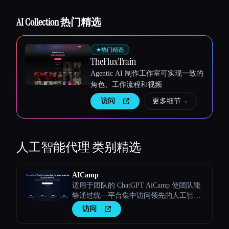
Esc
AI Collection 热门精选
★
热门精选
TheFluxTrain
Agentic AI 制作工作室可实现一致的
角色、工作流程和视频
访问
更多细节
→
人工智能代理
类别精选
AICamp
适用于团队的 ChatGPT AiCamp 使团队能
够通过统一平台集中访问领先的人工智能
模型，如 Claude、Bard 和自定义大型语言
访问
模型。