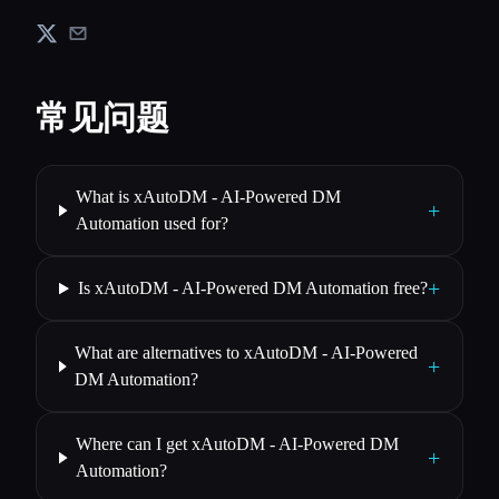
常见问题
What is xAutoDM - AI-Powered DM
+
Automation used for?
+
Is xAutoDM - AI-Powered DM Automation free?
What are alternatives to xAutoDM - AI-Powered
+
DM Automation?
Where can I get xAutoDM - AI-Powered DM
+
Automation?