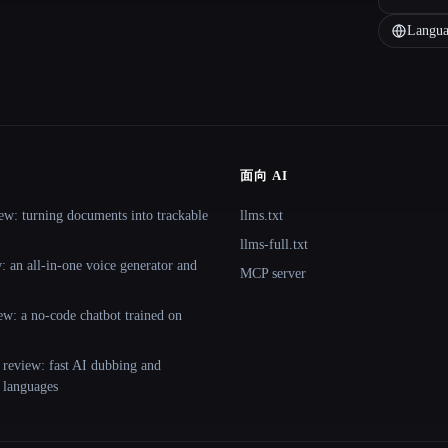
Langua
面向 AI
ew: turning documents into trackable
llms.txt
llms-full.txt
 an all-in-one voice generator and
MCP server
ew: a no-code chatbot trained on
 review: fast AI dubbing and
+ languages