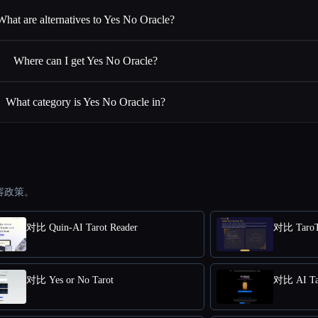
What are alternatives to Yes No Oracle?
Where can I get Yes No Oracle?
What category is Yes No Oracle in?
容政策。
对比 Quin-AI Tarot Reader
对比 TaroTe
对比 Yes or No Tarot
对比 AI Ta