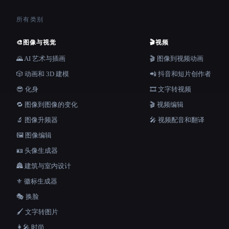
所有类别
🎨
图像与视觉
🎬
视频
🌄 AI 艺术与插画
🎬 图像到视频动画
🎲 动画和 3D 建模
📲 抖音和短片创作者
😎 化身
🎞️ 文字转视频
🔁 图像到图像的变化
🎬 视频编辑
🔬 图像升频器
🎤 视频配音和翻译
🖼️ 图像编辑
🪪 头像生成器
🏯 建筑与室内设计
⚜️ 徽标生成器
🎭 换脸
🖌️ 文字转图片
👩‍🎤 时尚