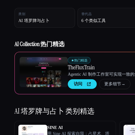
类别
替代品
Esc
AI 塔罗牌与占卜
6 个类似工具
AI Collection 热门精选
★
热门精选
TheFluxTrain
Agentic AI 制作工作室可实现
访问
更多细节
→
AI 塔罗牌与占卜
类别精选
SINE AI
用 Sine AI 探索自我：占星术、塔