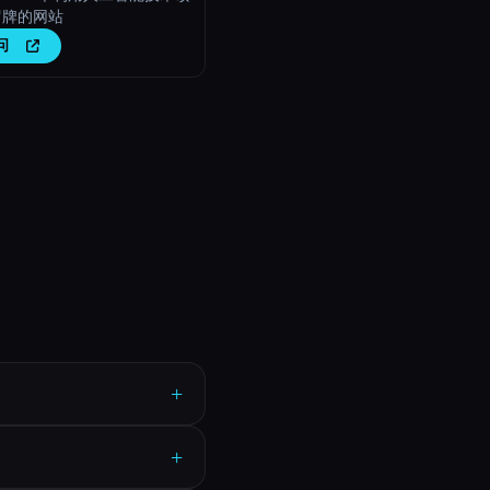
罗牌的网站
问
+
+