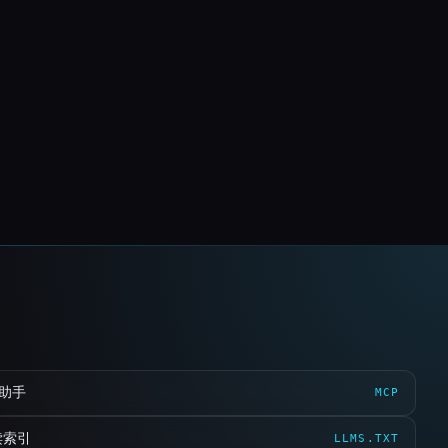
 助手
MCP
读索引
LLMS.TXT