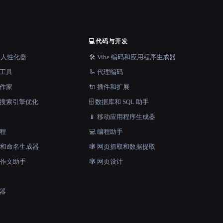
💻
代码与开发
器和人性化器
🛠️ Vibe 编码和应用程序生成器
档工具
🦾 代理编码
说作家
🔌 插件和扩展
和搜索引擎优化
🗄️ 数据库和 SQL 助手
📱 移动应用程序生成器
工程
💻 编程助手
口号和命名生成器
🕸️ 网页抓取和数据提取
和作文助手
🕸 网页设计
成器