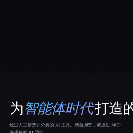
为
智能体时代
打造的
That AI Collection
经过人工筛选并分类的 AI 工具。亲自浏览，或通过 MCP
连接你的 AI 助手。