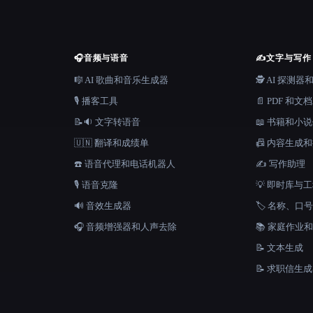
🎧
音频与语音
✍️
文字与写作
🎼 AI 歌曲和音乐生成器
🕵️ AI 探测
🎙️ 播客工具
📄 PDF 和文
📝🔉 文字转语音
📖 书籍和小
🇺🇳 翻译和成绩单
📠 内容生成
☎️ 语音代理和电话机器人
✍️ 写作助理
🎙️ 语音克隆
💡 即时库与
🔊 音效生成器
🏷️ 名称、
🎧 音频增强器和人声去除
📚 家庭作业
📝 文本生成
📝 求职信生