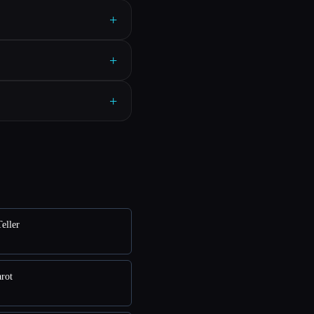
+
+
+
ller
rot