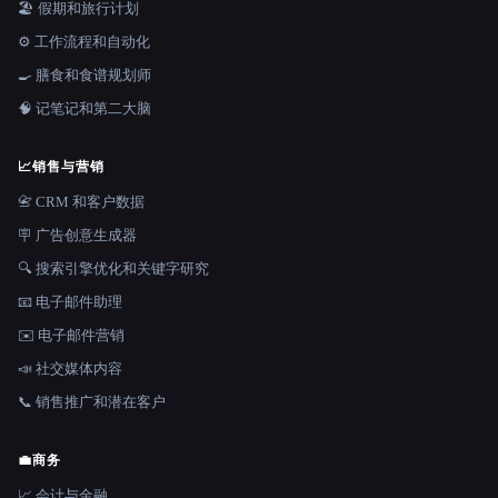
🏖 假期和旅行计划
⚙️ 工作流程和自动化
🍳 膳食和食谱规划师
🧠 记笔记和第二大脑
📈
销售与营销
📇 CRM 和客户数据
🪧 广告创意生成器
🔍 搜索引擎优化和关键字研究
📧 电子邮件助理
✉️ 电子邮件营销
📣 社交媒体内容
📞 销售推广和潜在客户
💼
商务
📈 会计与金融