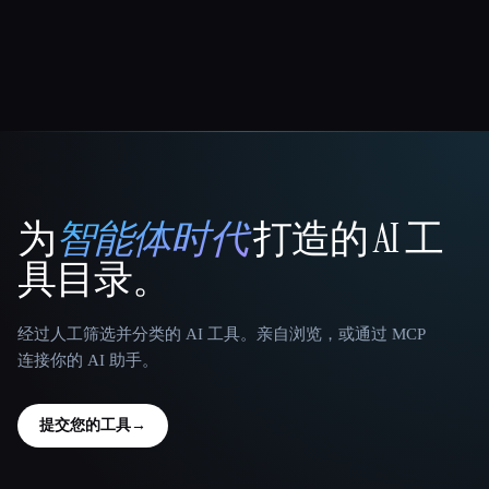
为
智能体时代
打造的 AI 工
That AI Collection
具目录。
经过人工筛选并分类的 AI 工具。亲自浏览，或通过 MCP
连接你的 AI 助手。
提交您的工具
→