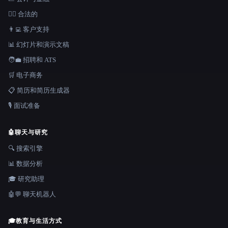
👩‍⚖️ 合法的
👨‍💻 客户支持
📊 幻灯片和演示文稿
🧑‍💼 招聘和 ATS
🛒 电子商务
📋 简历和简历生成器
🎙️ 面试准备
🤖
聊天与研究
🔍 搜索引擎
📊 数据分析
🎓 研究助理
🤖💬 聊天机器人
🎓
教育与生活方式