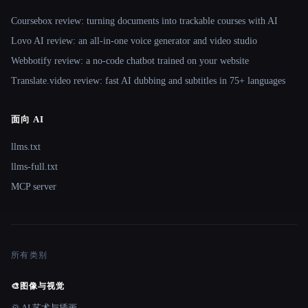
Coursebox review: turning documents into trackable courses with AI
Lovo AI review: an all-in-one voice generator and video studio
Webbotify review: a no-code chatbot trained on your website
Translate.video review: fast AI dubbing and subtitles in 75+ languages
面向 AI
llms.txt
llms-full.txt
MCP server
所有类别
🎨
图像与视觉
🌄 AI 艺术与插画