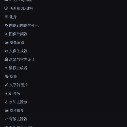
🎲 动画和 3D 建模
😎 化身
🔁 图像到图像的变化
🔬 图像升频器
🖼️ 图像编辑
🪪 头像生成器
🏯 建筑与室内设计
⚜️ 徽标生成器
🎭 换脸
🖌️ 文字转图片
👩‍🎤 时尚
💧 水印去除剂
🖼️ 照片修复
🪄 背景去除器