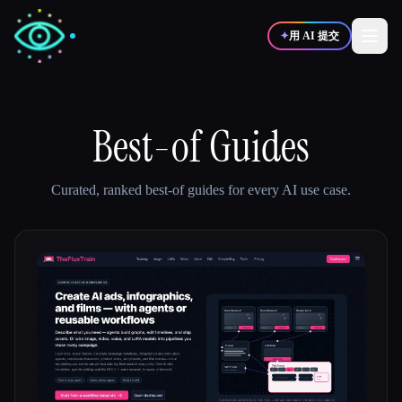
✦
用 AI 提交
✍️
Best-of Guides
🎨
写作者
设计师
💻
📈
Curated, ranked best-of guides for every AI use case.
开发者
营销
🎓
🎬
学生
创作者
博客
比较工具