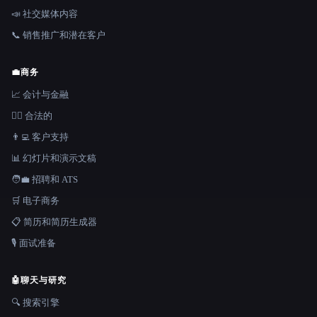
📣 社交媒体内容
📞 销售推广和潜在客户
💼
商务
📈 会计与金融
👩‍⚖️ 合法的
👨‍💻 客户支持
📊 幻灯片和演示文稿
🧑‍💼 招聘和 ATS
🛒 电子商务
📋 简历和简历生成器
🎙️ 面试准备
🤖
聊天与研究
🔍 搜索引擎