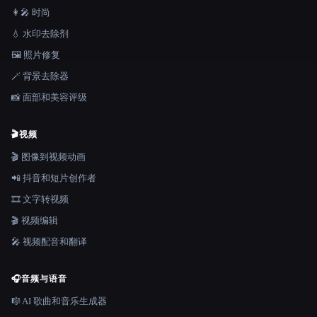
👩‍🎤 时尚
💧 水印去除剂
🖼️ 照片修复
🪄 背景去除器
📸 面部和美容评级
🎬
视频
🎬 图像到视频动画
📲 抖音和短片创作者
🎞️ 文字转视频
🎬 视频编辑
🎤 视频配音和翻译
🎧
音频与语音
🎼 AI 歌曲和音乐生成器