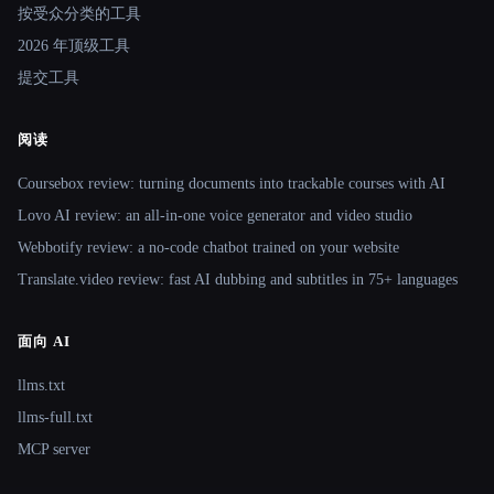
按受众分类的工具
2026 年顶级工具
提交工具
阅读
Coursebox review: turning documents into trackable courses with AI
Lovo AI review: an all-in-one voice generator and video studio
Webbotify review: a no-code chatbot trained on your website
Translate.video review: fast AI dubbing and subtitles in 75+ languages
面向 AI
llms.txt
llms-full.txt
MCP server