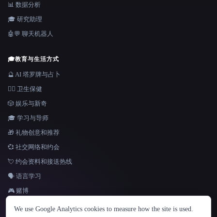
📊 数据分析
🎓 研究助理
🤖💬 聊天机器人
🎓
教育与生活方式
🔮 AI 塔罗牌与占卜
👩‍⚕️ 卫生保健
🎲 娱乐与新奇
🎓 学习与导师
🎁 礼物创意和推荐
💞 社交网络和约会
💘 约会资料和接送热线
🗣️ 语言学习
🎮 赌博
语言
We use Google Analytics cookies to measure how the site is used.
English
español
Français
Русский
简体中文