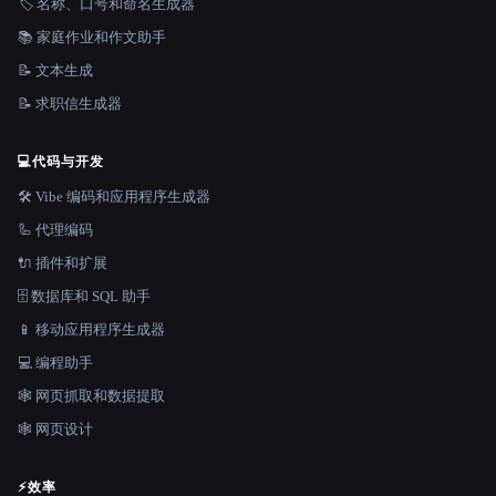
🏷️ 名称、口号和命名生成器
📚 家庭作业和作文助手
📝 文本生成
📝 求职信生成器
💻
代码与开发
🛠️ Vibe 编码和应用程序生成器
🦾 代理编码
🔌 插件和扩展
🗄️ 数据库和 SQL 助手
📱 移动应用程序生成器
💻 编程助手
🕸️ 网页抓取和数据提取
🕸 网页设计
⚡
效率