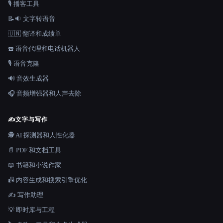
🎙️ 播客工具
📝🔉 文字转语音
🇺🇳 翻译和成绩单
☎️ 语音代理和电话机器人
🎙️ 语音克隆
🔊 音效生成器
🎧 音频增强器和人声去除
✍️
文字与写作
🕵️ AI 探测器和人性化器
📄 PDF 和文档工具
📖 书籍和小说作家
📠 内容生成和搜索引擎优化
✍️ 写作助理
💡 即时库与工程