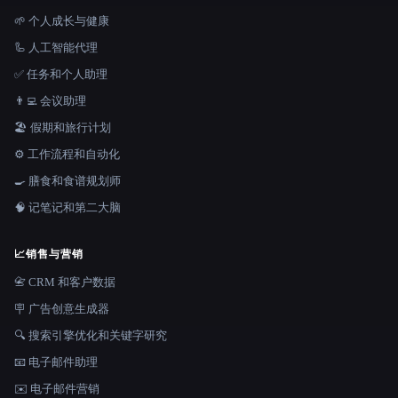
🌱 个人成长与健康
🦾 人工智能代理
✅ 任务和个人助理
👨‍💻 会议助理
🏖 假期和旅行计划
⚙️ 工作流程和自动化
🍳 膳食和食谱规划师
🧠 记笔记和第二大脑
📈
销售与营销
📇 CRM 和客户数据
🪧 广告创意生成器
🔍 搜索引擎优化和关键字研究
📧 电子邮件助理
✉️ 电子邮件营销