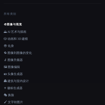
所有类别
🎨
图像与视觉
🌄 AI 艺术与插画
🎲 动画和 3D 建模
😎 化身
🔁 图像到图像的变化
🔬 图像升频器
🖼️ 图像编辑
🪪 头像生成器
🏯 建筑与室内设计
⚜️ 徽标生成器
🎭 换脸
🖌️ 文字转图片