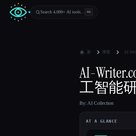
Search 4,000+ AI tools…
⌘
K
家
博客
AI-
AI-Wr
工智能
By: AI Collection
AT A GLANCE