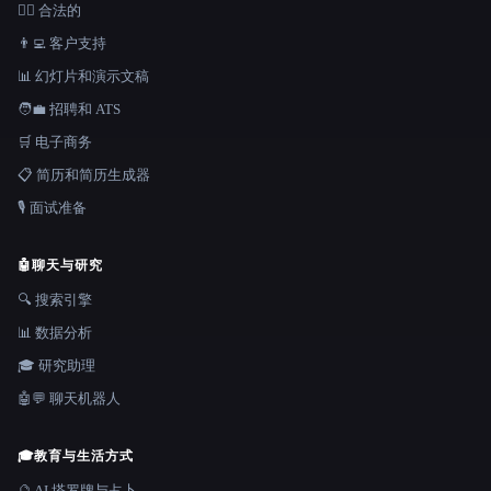
👩‍⚖️ 合法的
👨‍💻 客户支持
📊 幻灯片和演示文稿
🧑‍💼 招聘和 ATS
🛒 电子商务
📋 简历和简历生成器
🎙️ 面试准备
🤖
聊天与研究
🔍 搜索引擎
📊 数据分析
🎓 研究助理
🤖💬 聊天机器人
🎓
教育与生活方式
🔮 AI 塔罗牌与占卜