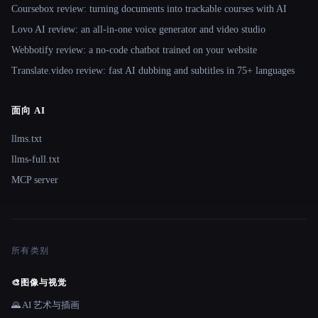
Coursebox review: turning documents into trackable courses with AI
Lovo AI review: an all-in-one voice generator and video studio
Webbotify review: a no-code chatbot trained on your website
Translate.video review: fast AI dubbing and subtitles in 75+ languages
面向 AI
llms.txt
llms-full.txt
MCP server
所有类别
🎨
图像与视觉
🌄 AI 艺术与插画