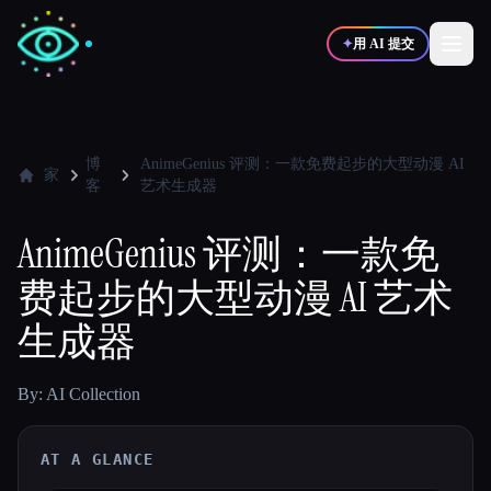
✦
用 AI 提交
✍️
🎨
写作者
设计师
博
AnimeGenius 评测：一款免费起步的大型动漫 AI
家
客
艺术生成器
💻
📈
开发者
营销
AnimeGenius 评测：一款免
费起步的大型动漫 AI 艺术
🎓
🎬
学生
创作者
生成器
By: AI Collection
博客
AT A GLANCE
比较工具