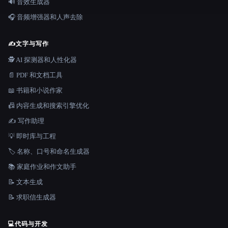
🔊 音效生成器
🎧 音频增强器和人声去除
✍️
文字与写作
🕵️ AI 探测器和人性化器
📄 PDF 和文档工具
📖 书籍和小说作家
📠 内容生成和搜索引擎优化
✍️ 写作助理
💡 即时库与工程
🏷️ 名称、口号和命名生成器
📚 家庭作业和作文助手
📝 文本生成
📝 求职信生成器
💻
代码与开发