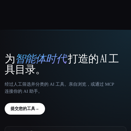
为
智能体时代
打造的 AI 工
That AI Collection
具目录。
经过人工筛选并分类的 AI 工具。亲自浏览，或通过 MCP
连接你的 AI 助手。
提交您的工具
→