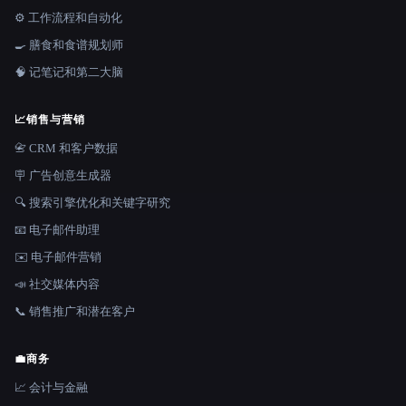
⚙️ 工作流程和自动化
🍳 膳食和食谱规划师
🧠 记笔记和第二大脑
📈
销售与营销
📇 CRM 和客户数据
🪧 广告创意生成器
🔍 搜索引擎优化和关键字研究
📧 电子邮件助理
✉️ 电子邮件营销
📣 社交媒体内容
📞 销售推广和潜在客户
💼
商务
📈 会计与金融