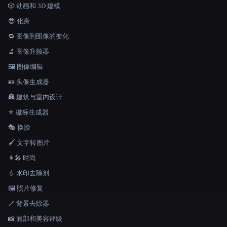
🎲 动画和 3D 建模
😎 化身
🔁 图像到图像的变化
🔬 图像升频器
🖼️ 图像编辑
🪪 头像生成器
🏯 建筑与室内设计
⚜️ 徽标生成器
🎭 换脸
🖌️ 文字转图片
👩‍🎤 时尚
💧 水印去除剂
🖼️ 照片修复
🪄 背景去除器
📸 面部和美容评级