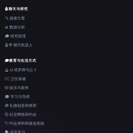
🤖
聊天与研究
🔍 搜索引擎
📊 数据分析
🎓 研究助理
🤖💬 聊天机器人
🎓
教育与生活方式
🔮 AI 塔罗牌与占卜
👩‍⚕️ 卫生保健
🎲 娱乐与新奇
🎓 学习与导师
🎁 礼物创意和推荐
💞 社交网络和约会
💘 约会资料和接送热线
🗣️ 语言学习