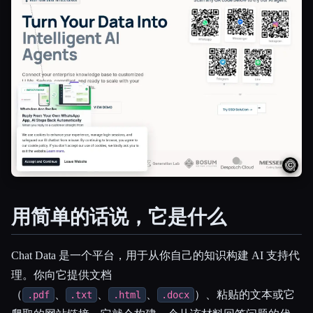
用简单的话说，它是什么
Esc
Chat Data 是一个平台，用于从你自己的知识构建 AI 支持代
理。你向它提供文档
（
、
、
、
）、粘贴的文本或它
.pdf
.txt
.html
.docx