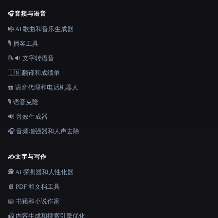
🎧
音频与语音
🎼 AI 歌曲和音乐生成器
🎙️ 播客工具
📝🔉 文字转语音
🇺🇳 翻译和成绩单
☎️ 语音代理和电话机器人
🎙️ 语音克隆
🔊 音效生成器
🎧 音频增强器和人声去除
✍️
文字与写作
🕵️ AI 探测器和人性化器
📄 PDF 和文档工具
📖 书籍和小说作家
📠 内容生成和搜索引擎优化