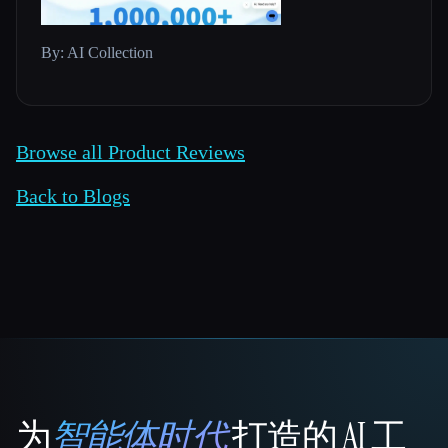
By: AI Collection
Browse all Product Reviews
Back to Blogs
为
智能体时代
打造的 AI 工
That AI Collection