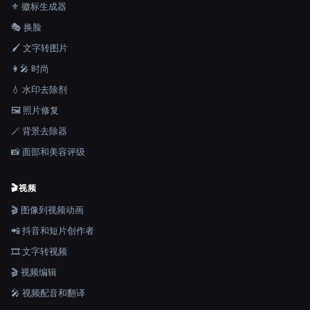
⚜️ 徽标生成器
🎭 换脸
🖌️ 文字转图片
👩‍🎤 时尚
💧 水印去除剂
🖼️ 照片修复
🪄 背景去除器
📸 面部和美容评级
🎬
视频
🎬 图像到视频动画
📲 抖音和短片创作者
🎞️ 文字转视频
🎬 视频编辑
🎤 视频配音和翻译