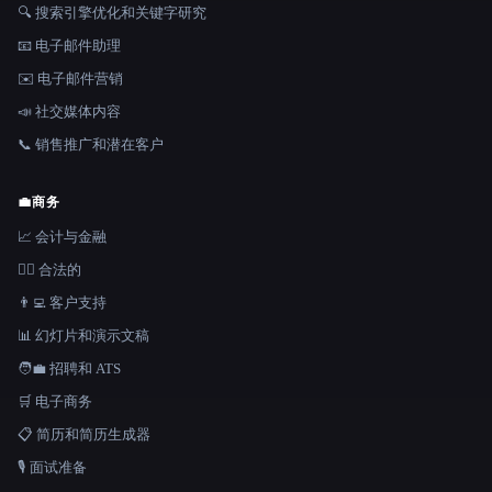
🔍 搜索引擎优化和关键字研究
📧 电子邮件助理
✉️ 电子邮件营销
📣 社交媒体内容
📞 销售推广和潜在客户
💼
商务
📈 会计与金融
👩‍⚖️ 合法的
👨‍💻 客户支持
📊 幻灯片和演示文稿
🧑‍💼 招聘和 ATS
🛒 电子商务
📋 简历和简历生成器
🎙️ 面试准备