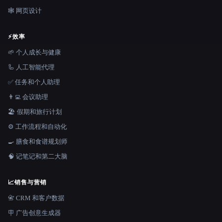
🕸 网页设计
⚡
效率
🌱 个人成长与健康
🦾 人工智能代理
✅ 任务和个人助理
👨‍💻 会议助理
🏖 假期和旅行计划
⚙️ 工作流程和自动化
🍳 膳食和食谱规划师
🧠 记笔记和第二大脑
📈
销售与营销
📇 CRM 和客户数据
🪧 广告创意生成器