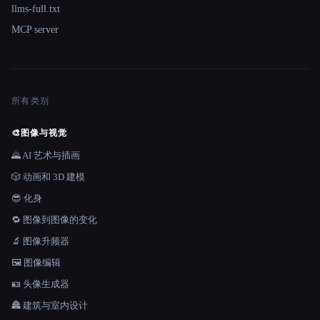
llms-full.txt
MCP server
所有类别
🎨
图像与视觉
🌄 AI 艺术与插画
🎲 动画和 3D 建模
😎 化身
🔁 图像到图像的变化
🔬 图像升频器
🖼️ 图像编辑
🪪 头像生成器
🏯 建筑与室内设计