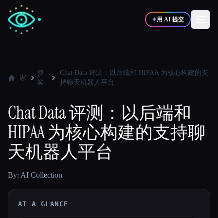
✦
用 AI 提交
✍️
🎨
写作者
设计师
博
Chat Data 评测：以后端和 HIPAA 为核心构建的支
家
客
持聊天机器人平台
💻
📈
开发者
营销
Chat Data 评测：以后端和
HIPAA 为核心构建的支持聊
🎓
🎬
学生
创作者
天机器人平台
By: AI Collection
博客
AT A GLANCE
比较工具