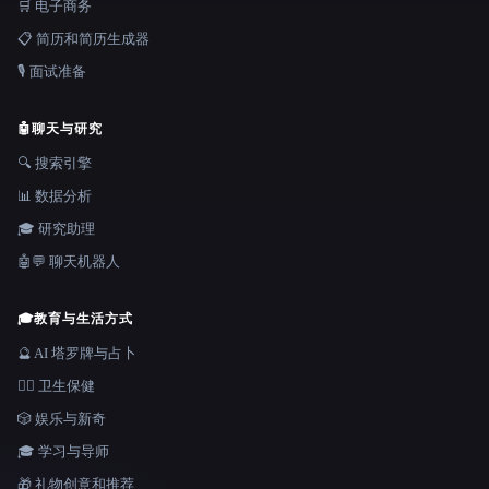
🛒 电子商务
📋 简历和简历生成器
🎙️ 面试准备
🤖
聊天与研究
🔍 搜索引擎
📊 数据分析
🎓 研究助理
🤖💬 聊天机器人
🎓
教育与生活方式
🔮 AI 塔罗牌与占卜
👩‍⚕️ 卫生保健
🎲 娱乐与新奇
🎓 学习与导师
🎁 礼物创意和推荐