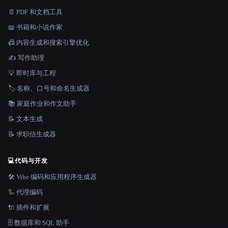
📄 PDF 和文档工具
📖 书籍和小说作家
📠 内容生成和搜索引擎优化
✍️ 写作助理
💡 即时库与工程
🏷️ 名称、口号和命名生成器
📚 家庭作业和作文助手
📝 文本生成
📝 求职信生成器
💻
代码与开发
🛠️ Vibe 编码和应用程序生成器
🦾 代理编码
🔌 插件和扩展
🗄️ 数据库和 SQL 助手