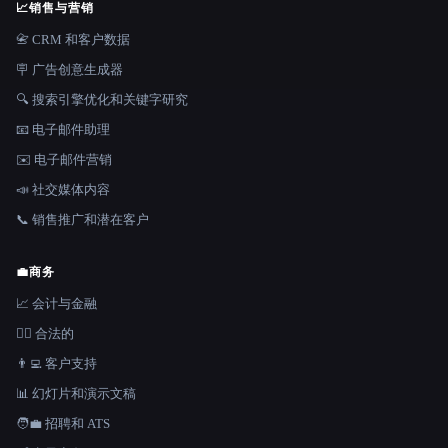
📈
销售与营销
📇 CRM 和客户数据
🪧 广告创意生成器
🔍 搜索引擎优化和关键字研究
📧 电子邮件助理
✉️ 电子邮件营销
📣 社交媒体内容
📞 销售推广和潜在客户
💼
商务
📈 会计与金融
👩‍⚖️ 合法的
👨‍💻 客户支持
📊 幻灯片和演示文稿
🧑‍💼 招聘和 ATS