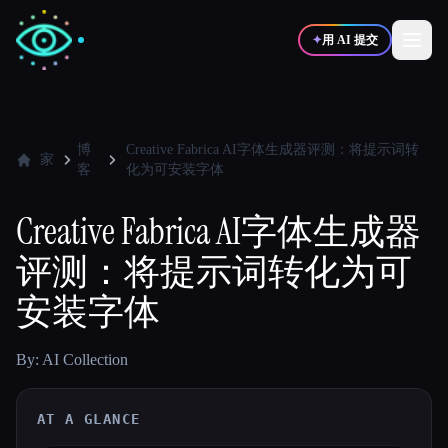
✦
用 AI 提交
✍️
🎨
写作者
设计师
博
Creative Fabrica AI字体生成器评测：将提示词转
家
客
化为可安装字体
💻
📈
开发者
营销
Creative Fabrica AI字体生成器
评测：将提示词转化为可
🎓
🎬
学生
创作者
安装字体
By: AI Collection
博客
AT A GLANCE
比较工具