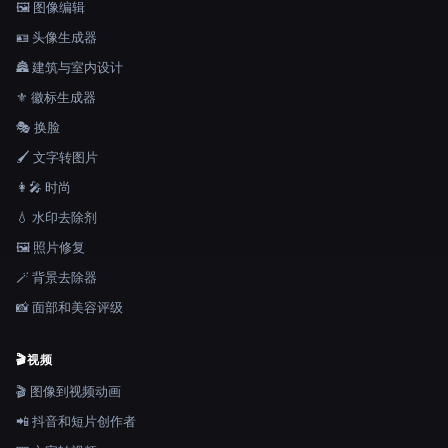
🖼️ 图像编辑
🪪 头像生成器
🏯 建筑与室内设计
⚜️ 徽标生成器
🎭 换脸
🖌️ 文字转图片
👩‍🎤 时尚
💧 水印去除剂
🖼️ 照片修复
🪄 背景去除器
📸 面部和美容评级
🎬
视频
🎬 图像到视频动画
📲 抖音和短片创作者