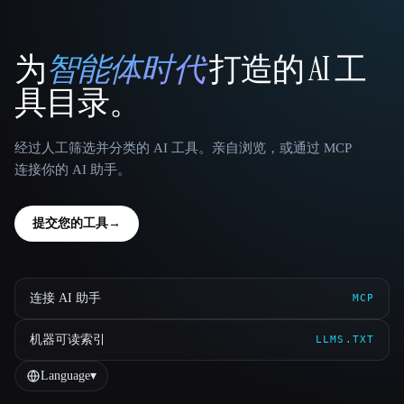
为
智能体时代
打造的 AI 工
That AI Collection
具目录。
经过人工筛选并分类的 AI 工具。亲自浏览，或通过 MCP
连接你的 AI 助手。
提交您的工具
→
连接 AI 助手
MCP
机器可读索引
LLMS.TXT
Language
▾