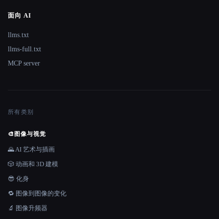
面向 AI
llms.txt
llms-full.txt
MCP server
所有类别
🎨
图像与视觉
🌄 AI 艺术与插画
🎲 动画和 3D 建模
😎 化身
🔁 图像到图像的变化
🔬 图像升频器