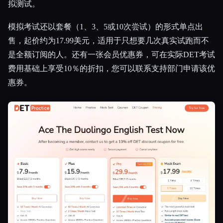
拟测试。
模拟考试还以套餐（1、3、5或10次尝试）的形式单点出
售，起价约为17.99美元，适用于只想要几次真实试跑而不
是全额订阅的人。还有一张会员优惠券，可在实际DET考试
费用基础上享受10％的折扣，您可以联系支持部门申请该优
惠券。