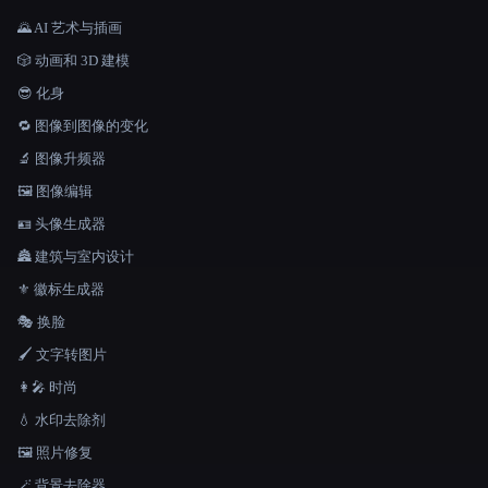
🌄 AI 艺术与插画
🎲 动画和 3D 建模
😎 化身
🔁 图像到图像的变化
🔬 图像升频器
🖼️ 图像编辑
🪪 头像生成器
🏯 建筑与室内设计
⚜️ 徽标生成器
🎭 换脸
🖌️ 文字转图片
👩‍🎤 时尚
💧 水印去除剂
🖼️ 照片修复
🪄 背景去除器