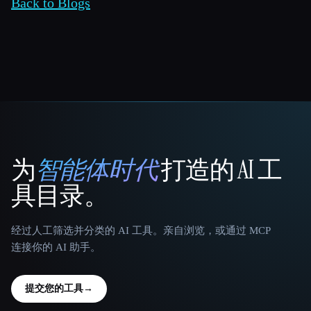
Back to Blogs
为
智能体时代
打造的 AI 工
That AI Collection
具目录。
经过人工筛选并分类的 AI 工具。亲自浏览，或通过 MCP
连接你的 AI 助手。
提交您的工具
→