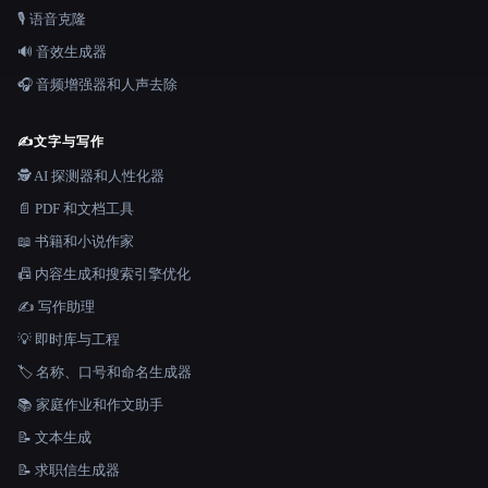
🎙️ 语音克隆
🔊 音效生成器
🎧 音频增强器和人声去除
✍️
文字与写作
🕵️ AI 探测器和人性化器
📄 PDF 和文档工具
📖 书籍和小说作家
📠 内容生成和搜索引擎优化
✍️ 写作助理
💡 即时库与工程
🏷️ 名称、口号和命名生成器
📚 家庭作业和作文助手
📝 文本生成
📝 求职信生成器