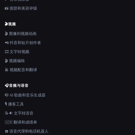
📸 面部和美容评级
🎬
视频
🎬 图像到视频动画
📲 抖音和短片创作者
🎞️ 文字转视频
🎬 视频编辑
🎤 视频配音和翻译
🎧
音频与语音
🎼 AI 歌曲和音乐生成器
🎙️ 播客工具
📝🔉 文字转语音
🇺🇳 翻译和成绩单
☎️ 语音代理和电话机器人