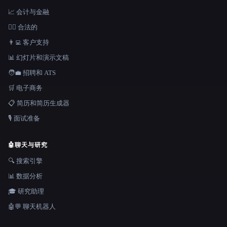
📈 会计与金融
👩‍⚖️ 合法的
👨‍💻 客户支持
📊 幻灯片和演示文稿
🧑‍💼 招聘和 ATS
🛒 电子商务
📋 简历和简历生成器
🎙️ 面试准备
🤖
聊天与研究
🔍 搜索引擎
📊 数据分析
🎓 研究助理
🤖💬 聊天机器人