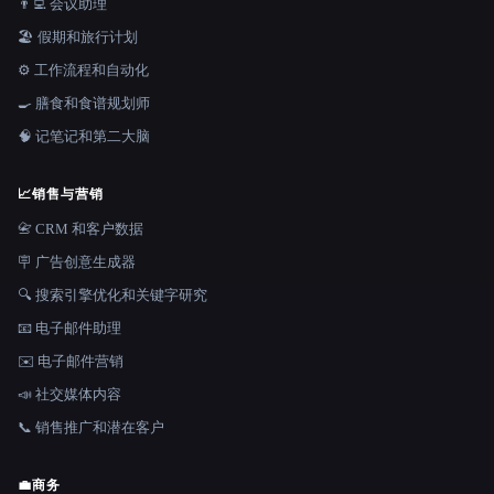
👨‍💻 会议助理
🏖 假期和旅行计划
⚙️ 工作流程和自动化
🍳 膳食和食谱规划师
🧠 记笔记和第二大脑
📈
销售与营销
📇 CRM 和客户数据
🪧 广告创意生成器
🔍 搜索引擎优化和关键字研究
📧 电子邮件助理
✉️ 电子邮件营销
📣 社交媒体内容
📞 销售推广和潜在客户
💼
商务