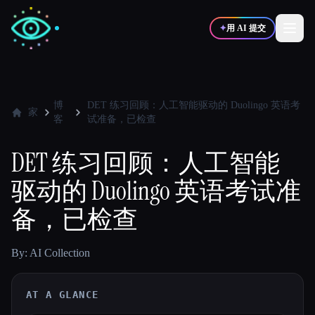
✦
用 AI 提交
✍️
🎨
写作者
设计师
博
DET 练习回顾：人工智能驱动的 Duolingo 英语考
家
客
试准备，已检查
💻
📈
开发者
营销
DET 练习回顾：人工智能
驱动的 Duolingo 英语考试准
🎓
🎬
学生
创作者
备，已检查
By: AI Collection
博客
AT A GLANCE
比较工具