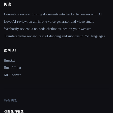
阅读
Coursebox review: turning documents into trackable courses with AI
Lovo AI review: an all-in-one voice generator and video studio
Webbotify review: a no-code chatbot trained on your website
Translate.video review: fast AI dubbing and subtitles in 75+ languages
面向 AI
llms.txt
llms-full.txt
MCP server
所有类别
🎨
图像与视觉