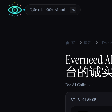
Search 4,000+ AI tools…
⌘
K
家
博客
Eve
Evern
台的诚
By: AI Collection
AT A GLANCE