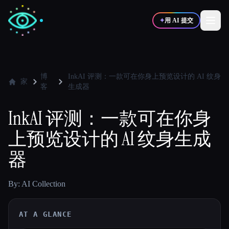
✦
用 AI 提交
✍️
🎨
写作者
设计师
博
InkAI 评测：一款可在你身上预览设计的 AI 纹身
家
客
生成器
💻
📈
开发者
营销
InkAI 评测：一款可在你身
上预览设计的 AI 纹身生成
🎓
🎬
学生
创作者
器
By: AI Collection
博客
AT A GLANCE
比较工具