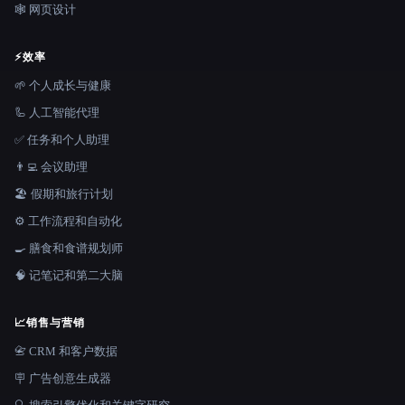
🕸 网页设计
⚡
效率
🌱 个人成长与健康
🦾 人工智能代理
✅ 任务和个人助理
👨‍💻 会议助理
🏖 假期和旅行计划
⚙️ 工作流程和自动化
🍳 膳食和食谱规划师
🧠 记笔记和第二大脑
📈
销售与营销
📇 CRM 和客户数据
🪧 广告创意生成器