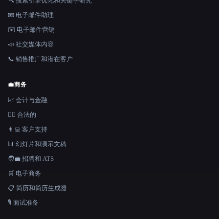
🔍 搜索引擎优化和关键字研究
📧 电子邮件助理
✉️ 电子邮件营销
📣 社交媒体内容
📞 销售推广和潜在客户
💼
商务
📈 会计与金融
👩‍⚖️ 合法的
👨‍💻 客户支持
📊 幻灯片和演示文稿
🧑‍💼 招聘和 ATS
🛒 电子商务
📋 简历和简历生成器
🎙️ 面试准备