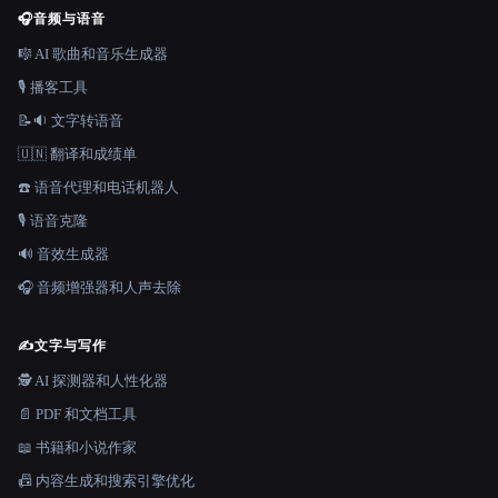
🎧
音频与语音
🎼 AI 歌曲和音乐生成器
🎙️ 播客工具
📝🔉 文字转语音
🇺🇳 翻译和成绩单
☎️ 语音代理和电话机器人
🎙️ 语音克隆
🔊 音效生成器
🎧 音频增强器和人声去除
✍️
文字与写作
🕵️ AI 探测器和人性化器
📄 PDF 和文档工具
📖 书籍和小说作家
📠 内容生成和搜索引擎优化