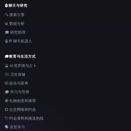
🤖
聊天与研究
🔍 搜索引擎
📊 数据分析
🎓 研究助理
🤖💬 聊天机器人
🎓
教育与生活方式
🔮 AI 塔罗牌与占卜
👩‍⚕️ 卫生保健
🎲 娱乐与新奇
🎓 学习与导师
🎁 礼物创意和推荐
💞 社交网络和约会
💘 约会资料和接送热线
🗣️ 语言学习