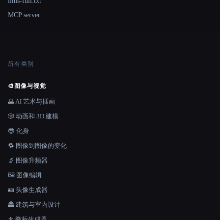
llms-full.txt
MCP server
所有类别
🎨
图像与视觉
🌄 AI 艺术与插画
🎲 动画和 3D 建模
😎 化身
🔁 图像到图像的变化
🔬 图像升频器
🖼️ 图像编辑
🪪 头像生成器
🏯 建筑与室内设计
⚜️ 徽标生成器