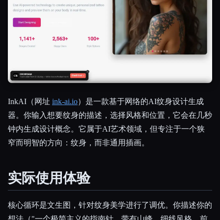
InkAI（网址
ink-ai.io
）是一款基于网络的AI纹身设计生成
器。你输入想要纹身的描述，选择风格和位置，它会在几秒
钟内生成设计概念。它属于AI艺术领域，但专注于一个狭
窄而明智的方向：纹身，而非通用插画。
Esc
实际使用体验
核心循环是文生图，针对纹身美学进行了调优。你描述你的
想法（"一个极简主义的指南针，带有山峰，细线风格，前