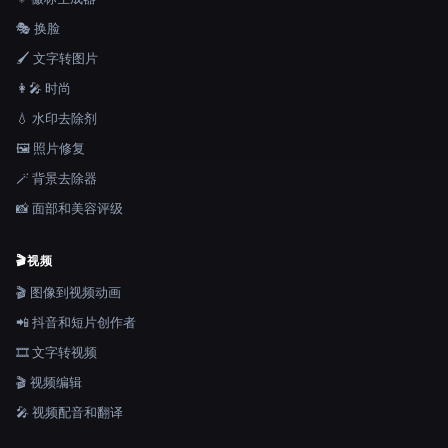
🎭 换脸
🖌️ 文字转图片
👩‍🎤 时尚
💧 水印去除剂
🖼️ 照片修复
🪄 背景去除器
📸 面部和美容评级
🎬
视频
🎬 图像到视频动画
📲 抖音和短片创作者
🎞️ 文字转视频
🎬 视频编辑
🎤 视频配音和翻译