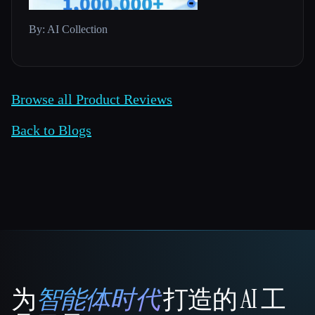
By: AI Collection
Browse all Product Reviews
Back to Blogs
为
智能体时代
打造的 AI 工
That AI Collection