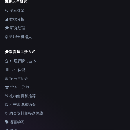
🤖
聊天与研究
🔍 搜索引擎
📊 数据分析
🎓 研究助理
🤖💬 聊天机器人
🎓
教育与生活方式
🔮 AI 塔罗牌与占卜
👩‍⚕️ 卫生保健
🎲 娱乐与新奇
🎓 学习与导师
🎁 礼物创意和推荐
💞 社交网络和约会
💘 约会资料和接送热线
🗣️ 语言学习