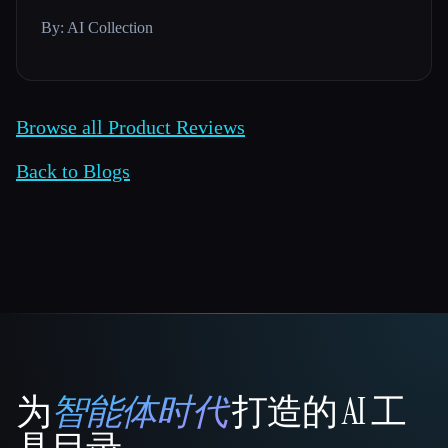
By: AI Collection
Browse all Product Reviews
Back to Blogs
为
智能体时代
打造的 AI 工
That AI Collection