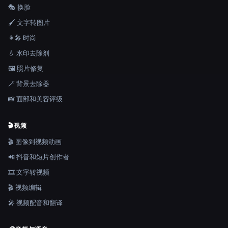
🎭 换脸
🖌️ 文字转图片
👩‍🎤 时尚
💧 水印去除剂
🖼️ 照片修复
🪄 背景去除器
📸 面部和美容评级
🎬
视频
🎬 图像到视频动画
📲 抖音和短片创作者
🎞️ 文字转视频
🎬 视频编辑
🎤 视频配音和翻译