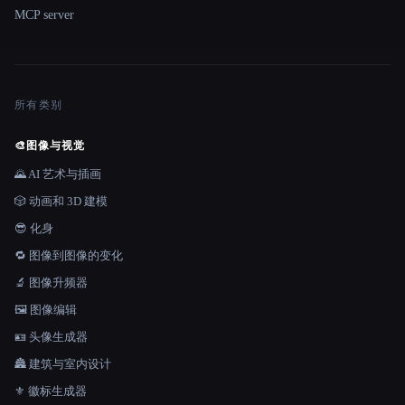
MCP server
所有类别
🎨
图像与视觉
🌄 AI 艺术与插画
🎲 动画和 3D 建模
😎 化身
🔁 图像到图像的变化
🔬 图像升频器
🖼️ 图像编辑
🪪 头像生成器
🏯 建筑与室内设计
⚜️ 徽标生成器