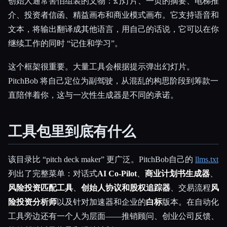
创始人通常害怕组装的文物：幻灯片、一页的摘要、电梯推
介、投资者信函、精益画布和商业模式画布。它支持语音和
文本，将输出翻译成其他语言，用自己的话说，它可以在你
继续工作的同时 “记住和学习”。
这个框架很重要。大量工具会根据提示弹出幻灯片。
PitchBob 将自己定位为副驾驶，从混乱的构思阶段到筹款一
直陪伴着你，这与一次性生成器是不同的承诺。
工具包里到底有什么
该目录比 “pitch deck maker” 更广泛。PitchBob自己的
llms.txt
列出了完整菜单：对话式
AI Co-Pilot
、
商业计划书生成器
、
风险投资匹配工具
、
创始人协议和股权追踪器
、交易流程
风
险投资分析师
以及针对加速器和企业的
白标
版本。在自动化
工具旁边还有一个人为层面——推销顾问、创业公司反馈、