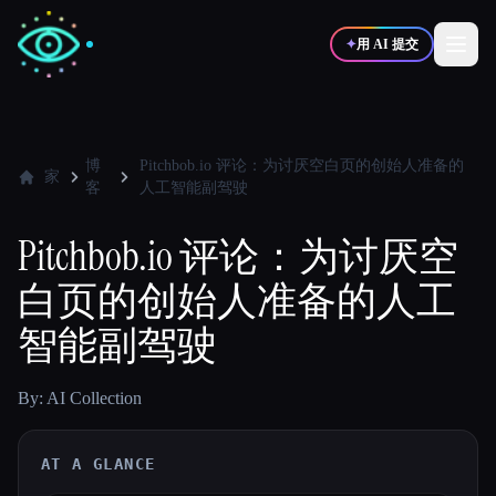
✦
用 AI 提交
✍️
🎨
写作者
设计师
博
Pitchbob.io 评论：为讨厌空白页的创始人准备的
家
客
人工智能副驾驶
💻
📈
开发者
营销
Pitchbob.io 评论：为讨厌空
白页的创始人准备的人工
🎓
🎬
学生
创作者
智能副驾驶
By: AI Collection
博客
AT A GLANCE
比较工具