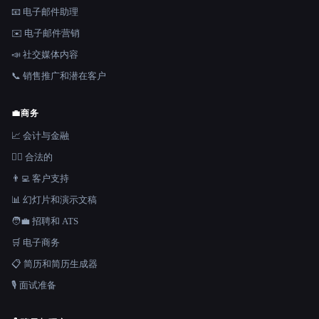
📧 电子邮件助理
✉️ 电子邮件营销
📣 社交媒体内容
📞 销售推广和潜在客户
💼
商务
📈 会计与金融
👩‍⚖️ 合法的
👨‍💻 客户支持
📊 幻灯片和演示文稿
🧑‍💼 招聘和 ATS
🛒 电子商务
📋 简历和简历生成器
🎙️ 面试准备