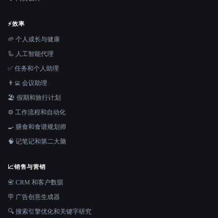
⚡
效率
🌱 个人成长与健康
🦾 人工智能代理
✅ 任务和个人助理
👨‍💻 会议助理
🏖 假期和旅行计划
⚙️ 工作流程和自动化
🍳 膳食和食谱规划师
🧠 记笔记和第二大脑
📈
销售与营销
📇 CRM 和客户数据
🪧 广告创意生成器
🔍 搜索引擎优化和关键字研究