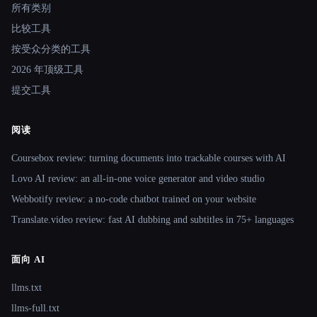
所有类别
比较工具
按受众分类的工具
2026 年顶级工具
提交工具
阅读
Coursebox review: turning documents into trackable courses with AI
Lovo AI review: an all-in-one voice generator and video studio
Webbotify review: a no-code chatbot trained on your website
Translate.video review: fast AI dubbing and subtitles in 75+ languages
面向 AI
llms.txt
llms-full.txt