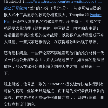
[Trustpilot]（
https://www.trustpilot.com/review/pitchbob.io）上
的公开形象为
“差” 的2.4分（满分5分），与该网站自己的
嵌入式小工具显示的较高分相差很大。Trustpilot 和
Product
Hunt
评论中反复出现的抱怨集中在几个主题上：生成的文
档需要大量清理（结构尴尬、拼写错误、内容偏离主题）、
会话重置等偶尔出现的技术故障，以及客户支持缓慢或不令
人满意。一些买家还报告说，在获得退款时出现了摩擦。
还有隐私问题。一些评论家不满地发现他们的推介材料一代
又一代地公开浮出水面，并认为这越界了。如果你的想法很
敏感，那么在你开始将其输入到聊天中之前，值得询问一
下。
综上所述，信号是一致的：PitchBob 擅长让你快速从无到有
可信的初稿，但输出只是起点，而不是为投资者做好准备的
套牌。在支票作者面前做任何事情之前，计划进行编辑、事
实核查和设计润色。