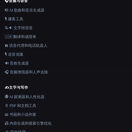
🎧
音频与语音
🎼 AI 歌曲和音乐生成器
🎙️ 播客工具
📝🔉 文字转语音
🇺🇳 翻译和成绩单
☎️ 语音代理和电话机器人
🎙️ 语音克隆
🔊 音效生成器
🎧 音频增强器和人声去除
✍️
文字与写作
🕵️ AI 探测器和人性化器
📄 PDF 和文档工具
📖 书籍和小说作家
📠 内容生成和搜索引擎优化