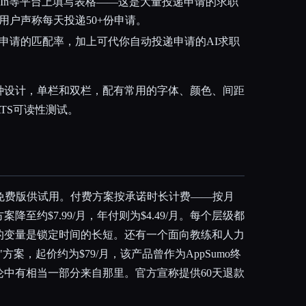
LinkedIn等平台上填写表格——这是大量投递申请的求职
用户声称每天投递50+份申请。
申请的匹配率，加上可代你自动投递申请的AI求职
多种设计，单栏和双栏，配有常用的字体、颜色、间距
TS可读性测试。
的免费版供试用。付费方案按承诺时长计费——按月
方案降至约$7.99/月，年付则为$4.49/月。每个层级都
的变量是锁定时间的长短。还有一个面向教练和人力
ise"方案，起价约为$79/月，该产品曾作为AppSumo终
论中有相当一部分来自那里。官方宣称提供60天退款