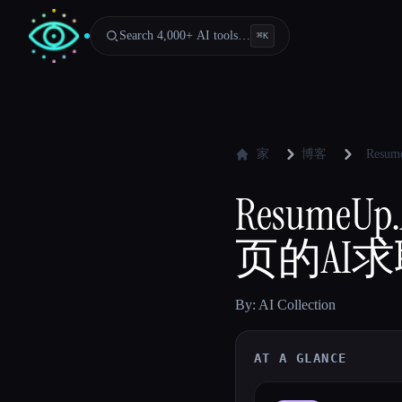
Search 4,000+ AI tools…
⌘
K
家
博客
Res
Resum
页的AI
By: AI Collection
AT A GLANCE