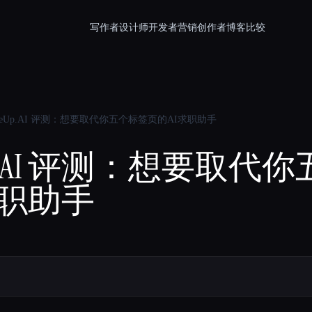
写作者
设计师
开发者
营销
创作者
博客
比较
umeUp.AI 评测：想要取代你五个标签页的AI求职助手
eUp.AI 评测：想要取
求职助手