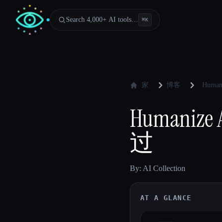
Search 4,000+ AI tools…
⌘
K
家
博客
Huma
Humani
过
By: AI Collection
AT A GLANCE