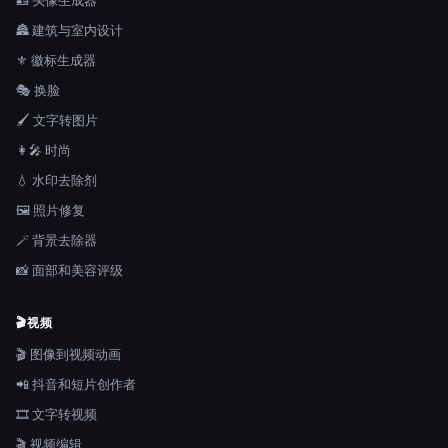
🪪 头像生成器
🏯 建筑与室内设计
⚜️ 徽标生成器
🎭 换脸
🖌️ 文字转图片
👩‍🎤 时尚
💧 水印去除剂
🖼️ 照片修复
🪄 背景去除器
📸 面部和美容评级
🎬
视频
🎬 图像到视频动画
📲 抖音和短片创作者
🎞️ 文字转视频
🎬 视频编辑