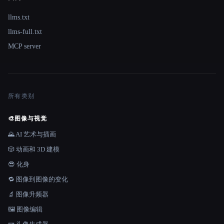
llms.txt
llms-full.txt
MCP server
所有类别
🎨
图像与视觉
🌄 AI 艺术与插画
🎲 动画和 3D 建模
😎 化身
🔁 图像到图像的变化
🔬 图像升频器
🖼️ 图像编辑