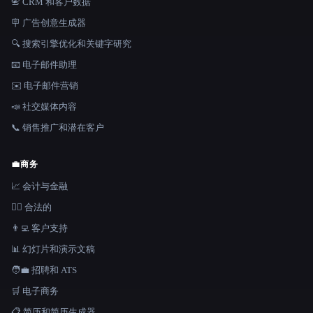
📇 CRM 和客户数据
🪧 广告创意生成器
🔍 搜索引擎优化和关键字研究
📧 电子邮件助理
✉️ 电子邮件营销
📣 社交媒体内容
📞 销售推广和潜在客户
💼
商务
📈 会计与金融
👩‍⚖️ 合法的
👨‍💻 客户支持
📊 幻灯片和演示文稿
🧑‍💼 招聘和 ATS
🛒 电子商务
📋 简历和简历生成器