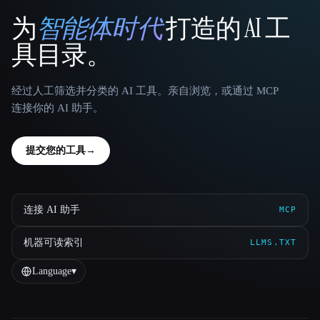
为
智能体时代
打造的 AI 工
That AI Collection
具目录。
经过人工筛选并分类的 AI 工具。亲自浏览，或通过 MCP
连接你的 AI 助手。
提交您的工具
→
连接 AI 助手
MCP
机器可读索引
LLMS.TXT
Language
▾