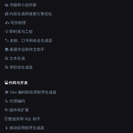
📖 书籍和小说作家
📠 内容生成和搜索引擎优化
✍️ 写作助理
💡 即时库与工程
🏷️ 名称、口号和命名生成器
📚 家庭作业和作文助手
📝 文本生成
📝 求职信生成器
💻
代码与开发
🛠️ Vibe 编码和应用程序生成器
🦾 代理编码
🔌 插件和扩展
🗄️ 数据库和 SQL 助手
📱 移动应用程序生成器