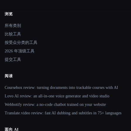
浏览
Site navigation
所有类别
比较工具
按受众分类的工具
2026 年顶级工具
提交工具
阅读
Coursebox review: turning documents into trackable courses with AI
Lovo AI review: an all-in-one voice generator and video studio
Webbotify review: a no-code chatbot trained on your website
Translate.video review: fast AI dubbing and subtitles in 75+ languages
面向 AI