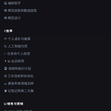
💻 编程助手
🕸️ 网页抓取和数据提取
🕸 网页设计
⚡
效率
🌱 个人成长与健康
🦾 人工智能代理
✅ 任务和个人助理
👨‍💻 会议助理
🏖 假期和旅行计划
⚙️ 工作流程和自动化
🍳 膳食和食谱规划师
🧠 记笔记和第二大脑
📈
销售与营销