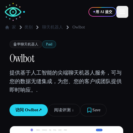
✦
用 AI 提交
家
类别
聊天机器人
Owlbot
✍️
🎨
写作者
设计师
🤖💬
聊天机器人
Paid
Owlbot
💻
📈
开发者
营销
提供基于人工智能的尖端聊天机器人服务，可与
您的数据无缝集成，为您、您的客户或团队提供
🎓
🎬
学生
创作者
即时响应。.
访问
Owlbot
↗︎
阅读评测 ↓︎
Save
博客
比较工具