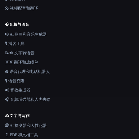
🎤 视频配音和翻译
🎧
音频与语音
🎼 AI 歌曲和音乐生成器
🎙️ 播客工具
📝🔉 文字转语音
🇺🇳 翻译和成绩单
☎️ 语音代理和电话机器人
🎙️ 语音克隆
🔊 音效生成器
🎧 音频增强器和人声去除
✍️
文字与写作
🕵️ AI 探测器和人性化器
📄 PDF 和文档工具