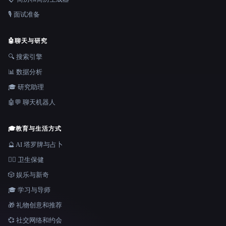
🎙️ 面试准备
🤖
聊天与研究
🔍 搜索引擎
📊 数据分析
🎓 研究助理
🤖💬 聊天机器人
🎓
教育与生活方式
🔮 AI 塔罗牌与占卜
👩‍⚕️ 卫生保健
🎲 娱乐与新奇
🎓 学习与导师
🎁 礼物创意和推荐
💞 社交网络和约会