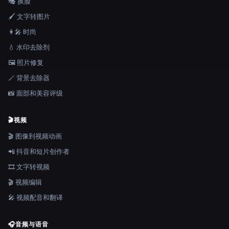
🎭 换脸
🖌️ 文字转图片
👩‍🎤 时尚
💧 水印去除剂
🖼️ 照片修复
🪄 背景去除器
📸 面部和美容评级
🎬
视频
🎬 图像到视频动画
📲 抖音和短片创作者
🎞️ 文字转视频
🎬 视频编辑
🎤 视频配音和翻译
🎧
音频与语音