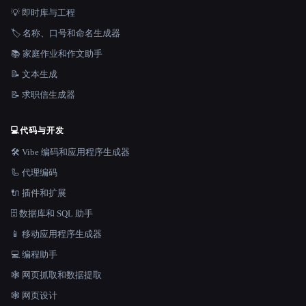
💡 即时库与工程
🏷️ 名称、口号和命名生成器
📚 家庭作业和作文助手
📝 文本生成
📝 求职信生成器
💻
代码与开发
🛠️ Vibe 编码和应用程序生成器
🦾 代理编码
🔌 插件和扩展
🗄️ 数据库和 SQL 助手
📱 移动应用程序生成器
💻 编程助手
🕸️ 网页抓取和数据提取
🕸 网页设计