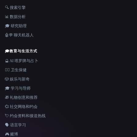
🔍 搜索引擎
📊 数据分析
🎓 研究助理
🤖💬 聊天机器人
🎓
教育与生活方式
🔮 AI 塔罗牌与占卜
👩‍⚕️ 卫生保健
🎲 娱乐与新奇
🎓 学习与导师
🎁 礼物创意和推荐
💞 社交网络和约会
💘 约会资料和接送热线
🗣️ 语言学习
🎮 赌博
语言