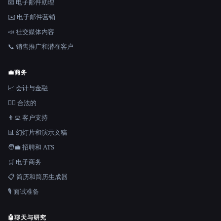
📧 电子邮件助理
✉️ 电子邮件营销
📣 社交媒体内容
📞 销售推广和潜在客户
💼
商务
📈 会计与金融
👩‍⚖️ 合法的
👨‍💻 客户支持
📊 幻灯片和演示文稿
🧑‍💼 招聘和 ATS
🛒 电子商务
📋 简历和简历生成器
🎙️ 面试准备
🤖
聊天与研究