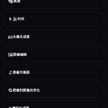
🎭
换脸
👩‍🎤
时尚
🪪
头像生成器
🖼️
图像编辑
🔬
图像升频器
🔁
图像到图像的变化