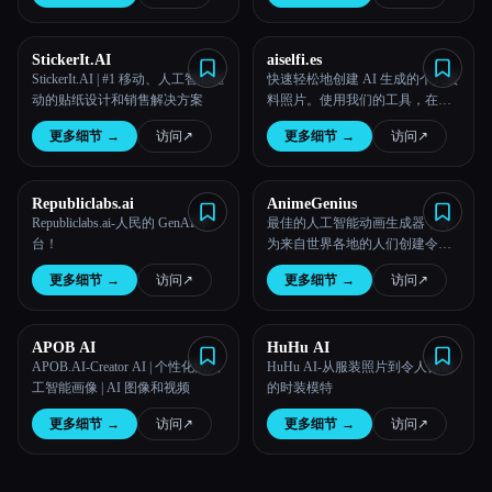
StickerIt.AI
aiselfi.es
StickerIt.AI | #1 移动、人工智能驱
快速轻松地创建 AI 生成的个人资
动的贴纸设计和销售解决方案
料照片。使用我们的工具，在几
分钟内创建免费的个性化AI头
更多细节
→
访问
↗︎
更多细节
→
访问
↗︎
像。试试看 → aiselfi.es
Republiclabs.ai
AnimeGenius
Republiclabs.ai-人民的 GenAI 平
最佳的人工智能动画生成器，可
台！
为来自世界各地的人们创建令人
惊叹的AI图像。
更多细节
→
访问
↗︎
更多细节
→
访问
↗︎
APOB AI
HuHu AI
APOB.AI-Creator AI | 个性化的人
HuHu AI-从服装照片到令人惊艳
工智能画像 | AI 图像和视频
的时装模特
更多细节
→
访问
↗︎
更多细节
→
访问
↗︎