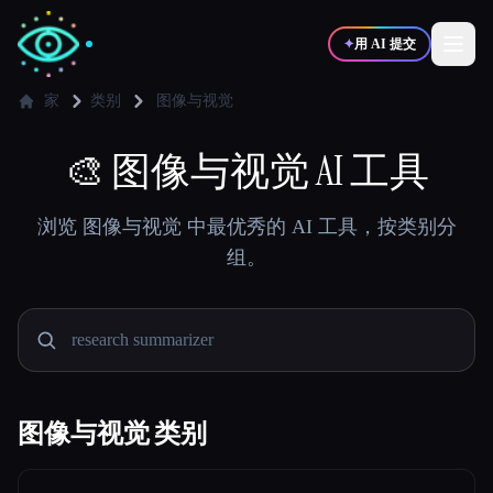
✦
用 AI 提交
家
类别
图像与视觉
✍️
🎨
图像与视觉 AI 工具
🎨
写作者
设计师
浏览 图像与视觉 中最优秀的 AI 工具，按类别分
💻
📈
开发者
营销
组。
🎓
🎬
学生
创作者
图像与视觉 类别
博客
比较工具