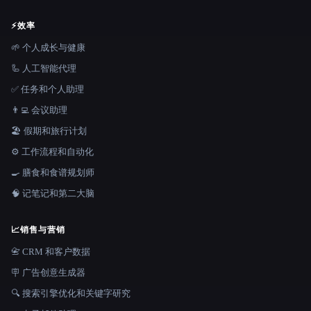
⚡
效率
🌱 个人成长与健康
🦾 人工智能代理
✅ 任务和个人助理
👨‍💻 会议助理
🏖 假期和旅行计划
⚙️ 工作流程和自动化
🍳 膳食和食谱规划师
🧠 记笔记和第二大脑
📈
销售与营销
📇 CRM 和客户数据
🪧 广告创意生成器
🔍 搜索引擎优化和关键字研究