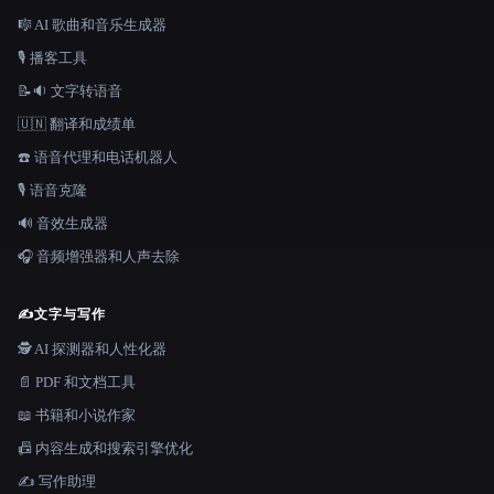
🎼 AI 歌曲和音乐生成器
🎙️ 播客工具
📝🔉 文字转语音
🇺🇳 翻译和成绩单
☎️ 语音代理和电话机器人
🎙️ 语音克隆
🔊 音效生成器
🎧 音频增强器和人声去除
✍️
文字与写作
🕵️ AI 探测器和人性化器
📄 PDF 和文档工具
📖 书籍和小说作家
📠 内容生成和搜索引擎优化
✍️ 写作助理