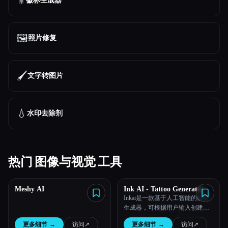
⚜️
徽标生成器
🖼️
照片修复
🖌️
文字转图片
💧
水印去除剂
热门 图像与视觉 工具
Meshy AI
Ink AI - Tattoo Generator
Inkai是一款基于人工智能的纹身
生成器，可根据用户输入创建个
性化的纹身设计。
更多细节
→
访问
↗︎
更多细节
→
访问
↗︎