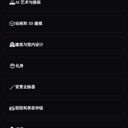
🌄
AI 艺术与插画
所有分类
🎲
动画和 3D 建模
关于
🏯
建筑与室内设计
😎
化身
🪄
背景去除器
Esc
📸
面部和美容评级