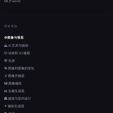
MCP server
所有类别
🎨
图像与视觉
🌄 AI 艺术与插画
🎲 动画和 3D 建模
😎 化身
🔁 图像到图像的变化
🔬 图像升频器
🖼️ 图像编辑
🪪 头像生成器
🏯 建筑与室内设计
⚜️ 徽标生成器