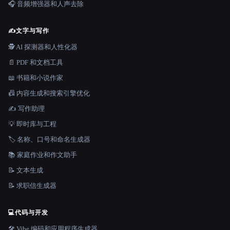
🎧 音频增强器和人声去除
✍️
文字与写作
🕵️ AI 探测器和人性化器
📄 PDF 和文档工具
📖 书籍和小说作家
📠 内容生成和搜索引擎优化
✍️ 写作助理
💡 即时库与工程
🏷️ 名称、口号和命名生成器
📚 家庭作业和作文助手
📝 文本生成
📝 求职信生成器
💻
代码与开发
🛠️ Vibe 编码和应用程序生成器