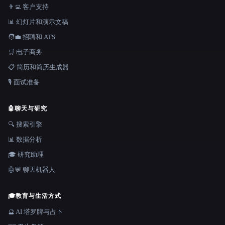
👨‍💻 客户支持
📊 幻灯片和演示文稿
🧑‍💼 招聘和 ATS
🛒 电子商务
📋 简历和简历生成器
🎙️ 面试准备
🤖
聊天与研究
🔍 搜索引擎
📊 数据分析
🎓 研究助理
🤖💬 聊天机器人
🎓
教育与生活方式
🔮 AI 塔罗牌与占卜