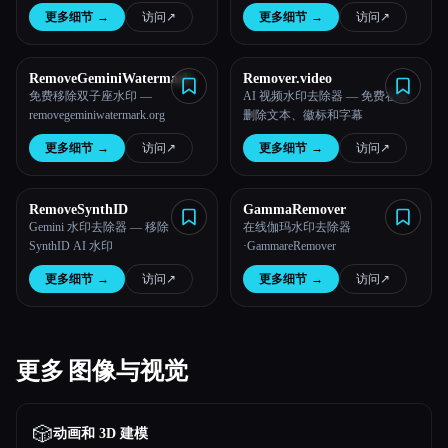
更多细节
→
访问
↗︎
更多细节
→
访问
↗︎
RemoveGeminiWatermark
Remover.video
免费移除双子座水印 —
AI 视频水印去除器 — 免费在线
removegeminiwatermark.org
删除文本、徽标和字幕
更多细节
→
访问
↗︎
更多细节
→
访问
↗︎
RemoveSynthID
GammaRemover
Gemini 水印去除器 — 移除
在线伽玛水印去除器
SynthID AI 水印
·GammareRemover
更多细节
→
访问
↗︎
更多细节
→
访问
↗︎
更多 图像与视觉
🎲
动画和 3D 建模