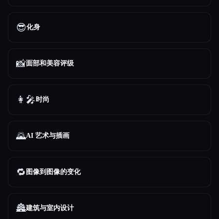
😎
化身
📸
面部和美容评级
👩‍🎤
时尚
🌄
AI 艺术与插画
🔁
图像到图像的变化
🏯
建筑与室内设计