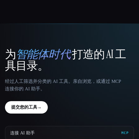
为
智能体时代
打造的 AI 工
That AI Collection
具目录。
经过人工筛选并分类的 AI 工具。亲自浏览，或通过 MCP
连接你的 AI 助手。
提交您的工具
→
连接 AI 助手
MCP