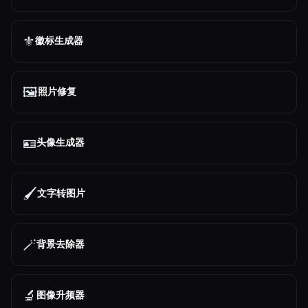
⚜️
徽标生成器
🖼️
照片修复
🪪
头像生成器
🖌️
文字转图片
🪄
背景去除器
🔬
图像升频器