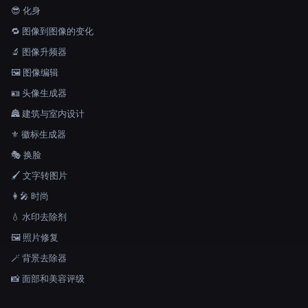
😎 化身
🔁 图像到图像的变化
🔬 图像升频器
🖼️ 图像编辑
🪪 头像生成器
🏯 建筑与室内设计
⚜️ 徽标生成器
🎭 换脸
🖌️ 文字转图片
👩‍🎤 时尚
💧 水印去除剂
🖼️ 照片修复
🪄 背景去除器
📸 面部和美容评级