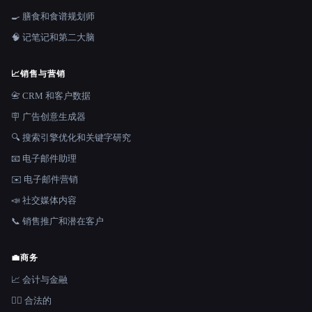
🍳 膳食和食谱规划师
🧠 记笔记和第二大脑
📈
销售与营销
📇 CRM 和客户数据
🪧 广告创意生成器
🔍 搜索引擎优化和关键字研究
📧 电子邮件助理
✉️ 电子邮件营销
📣 社交媒体内容
📞 销售推广和潜在客户
💼
商务
📈 会计与金融
👩‍⚖️ 合法的