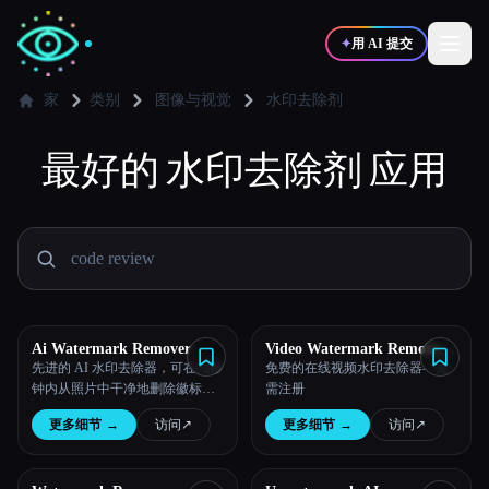
✦
用 AI 提交
家
类别
图像与视觉
水印去除剂
✍️
最好的
水印去除剂
🎨
应用
写作者
设计师
💻
📈
开发者
营销
🎓
🎬
学生
创作者
Ai Watermark Remover
Video Watermark Remove
AI
先进的 AI 水印去除器，可在几秒
免费的在线视频水印去除器—无
钟内从照片中干净地删除徽标、
需注册
文字和印章。免费使用，呈现专
博客
更多细节
→
访问
↗︎
更多细节
→
访问
↗︎
业品质的结果。
比较工具