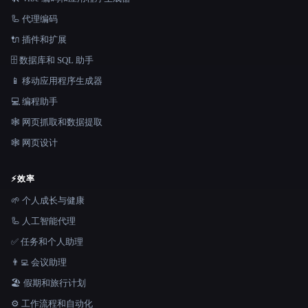
🦾 代理编码
🔌 插件和扩展
🗄️ 数据库和 SQL 助手
📱 移动应用程序生成器
💻 编程助手
🕸️ 网页抓取和数据提取
🕸 网页设计
⚡
效率
🌱 个人成长与健康
🦾 人工智能代理
✅ 任务和个人助理
👨‍💻 会议助理
🏖 假期和旅行计划
⚙️ 工作流程和自动化