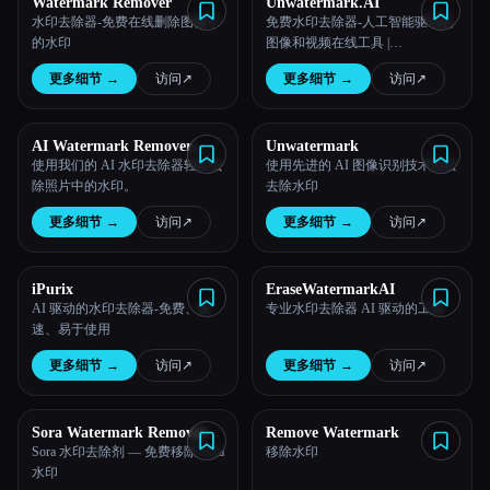
Watermark Remover
Unwatermark.AI
水印去除器-免费在线删除图像中
免费水印去除器-人工智能驱动的
所有分类
的水印
图像和视频在线工具 |
Unwatermark.AI
更多细节
→
访问
↗︎
更多细节
→
访问
↗︎
关于
AI Watermark Remover
Unwatermark
Online for Free
使用我们的 AI 水印去除器轻松去
使用先进的 AI 图像识别技术轻松
除照片中的水印。
去除水印
更多细节
→
访问
↗︎
更多细节
→
访问
↗︎
iPurix
EraseWatermarkAI
AI 驱动的水印去除器-免费、快
专业水印去除器 AI 驱动的工具
速、易于使用
更多细节
→
访问
↗︎
更多细节
→
访问
↗︎
Esc
Sora Watermark Remover
Remove Watermark
Sora 水印去除剂 — 免费移除 Sora
移除水印
水印