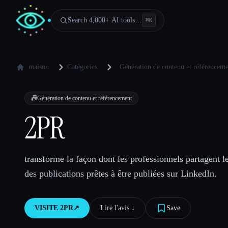
Search 4,000+ AI tools…
⌘
K
maison
Catégories
Génération de contenu et référencem
📠
Génération de contenu et référencement
2PR
transforme la façon dont les professionnels partagent l
des publications prêtes à être publiées sur LinkedIn.
VISITE
2PR
↗︎
Lire l'avis ↓︎
Save