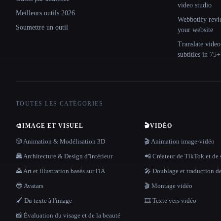
video studio
Meilleurs outils 2026
Webbotify revi
Soumettre un outil
your website
Translate.video
subtitles in 75
TOUTES LES CATÉGORIES
🎨
IMAGE ET VISUEL
🎬
VIDÉO
🎲 Animation & Modélisation 3D
🎬 Animation image-vidéo
🏯 Architecture & Design d''intérieur
📲 Créateur de TikTok et de 
🌄 Art et illustration basés sur l'IA
🎤 Doublage et traduction d
😎 Avatars
🎬 Montage vidéo
🖌️ Du texte à l'image
🎞️ Texte vers vidéo
📸 Évaluation du visage et de la beauté