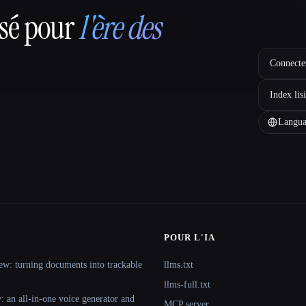
nsé pour
l'ère des
Connectez
Index lis
Langua
POUR L'IA
ew: turning documents into trackable
llms.txt
llms-full.txt
 an all-in-one voice generator and
MCP server