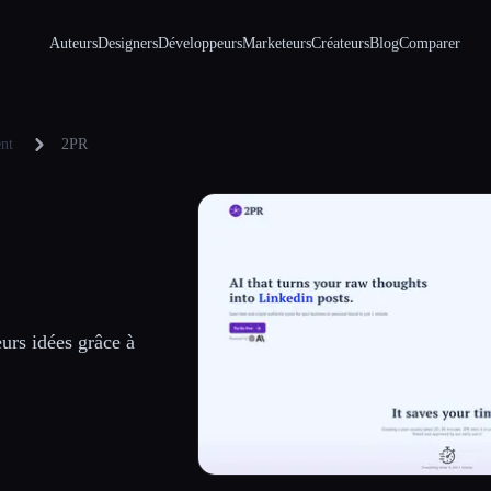
Auteurs
Designers
Développeurs
Marketeurs
Créateurs
Blog
Comparer
ent
2PR
eurs idées grâce à