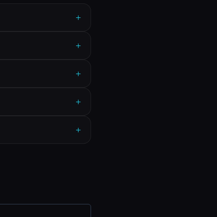
+
+
+
+
+