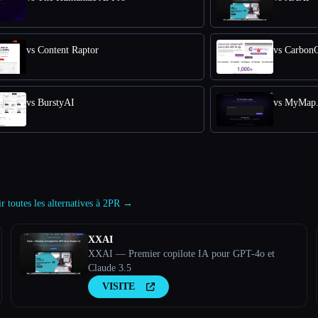
vs Content Raptor
vs Carbon
vs BurstyAI
vs MyMap.
r toutes les alternatives à 2PR →
XXAI
XXAI — Premier copilote IA pour GPT-4o et
Claude 3.5
VISITE