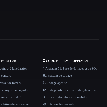
T ÉCRITURE
💻
CODE ET DÉVELOPPEMENT
oirs et à la rédaction
🗄️ Assistant à la base de données et au SQL
''écriture
💻 Assistant de codage
vres et de romans
🦾 Codage agentic
 et ingénierie rapides
🛠️ Codage Vibe et créateur d'applications
t humaniseur d'IA
📱 Créateur d'applications mobiles
e lettres de motivation
🕸 Création de sites web