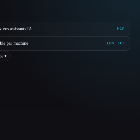
 vos assistants IA
MCP
ible par machine
LLMS.TXT
ge
▾