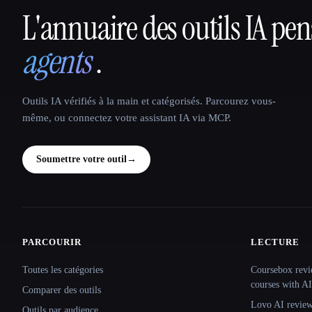
L'annuaire des outils IA pe
That AI Collection
agents
.
Outils IA vérifiés à la main et catégorisés. Parcourez vous-
même, ou connectez votre assistant IA via MCP.
Soumettre votre outil
→
PARCOURIR
LECTURE
Site navigation
Toutes les catégories
Coursebox revi
courses with AI
Comparer des outils
Lovo AI review:
Outils par audience