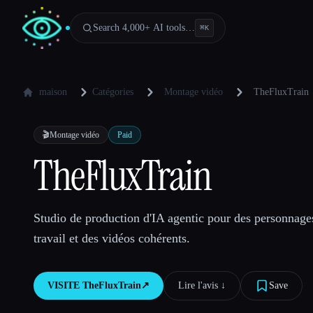
Search 4,000+ AI tools…
⌘
K
maison
Catégories
Montage vidéo
TheFluxTrain
🎬
Montage vidéo
Paid
TheFluxTrain
Studio de production d'IA agentic pour des personnages
travail et des vidéos cohérents.
VISITE
TheFluxTrain
↗︎
Lire l'avis ↓︎
Save