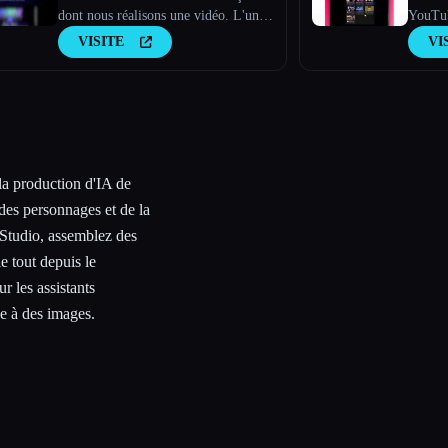
dont nous réalisons une vidéo. L'une
YouTub
des dernières innovations dans ce
scripts
VISITE
VI
domaine est TopView.ai, un éditeur
idées d
vidéo basé sur l'IA en ligne qui
captiv
exploite la puissance de l'IA pour
rationaliser
 la production d'IA de
des personnages et de la
 Studio, assemblez des
e tout depuis le
 les assistants
ce à des images.