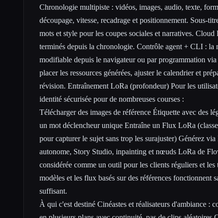
Chronologie multipiste : vidéos, images, audio, texte, for
découpage, vitesse, recadrage et positionnement. Sous-titre
mots et style pour les coupes sociales et narratives. Cloud 
terminés depuis la chronologie. Contrôle agent + CLI : la
modifiable depuis le navigateur ou par programmation via 
placer les ressources générées, ajuster le calendrier et pr
révision. Entraînement LoRa (profondeur) Pour les utilisat
identité sécurisée pour de nombreuses courses :
Télécharger des images de référence Étiquette avec des lég
un mot déclencheur unique Entraîne un Flux LoRa (classem
pour capturer le sujet sans trop les surajuster) Générez via 
autonome, Story Studio, inpainting et nœuds LoRa de Flo
considérée comme un outil pour les clients réguliers et les t
modèles et les flux basés sur des références fonctionnent 
suffisant.
À qui c'est destiné Cinéastes et réalisateurs d'ambiance : 
en plusieurs plans avec continuité, pas de clips aléatoires 