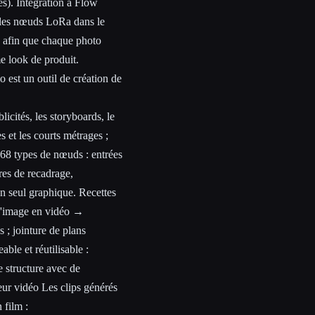
s). Intégration à Flow
et les nœuds LoRa dans le
 afin que chaque photo
 look de produit.
 est un outil de création de
licités, les storyboards, le
s et les courts métrages ;
e 68 types de nœuds : entrées
res de recadrage,
un seul graphique. Recettes
 d'image en vidéo →
s ; jointure de plans
able et réutilisable :
e structure avec de
teur vidéo Les clips générés
 film :