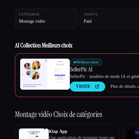
CATÉGORIE
TARIFS
Montage vidéo
Paid
Esc
AI Collection Meilleurs choix
★
Meilleurs choix
SellerPic AI
SellerPic : modèles de mode IA et géné
VISITE
Plus de détails
Montage vidéo
Choix de catégories
Klap App
Une application de montage basée sur