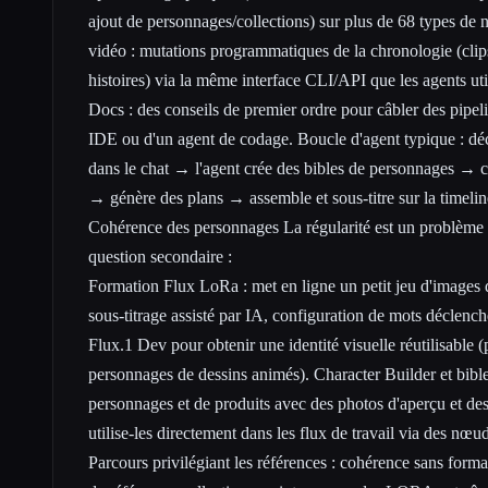
ajout de personnages/collections) sur plus de 68 types d
vidéo : mutations programmatiques de la chronologie (clips, 
histoires) via la même interface CLI/API que les agents uti
Docs : des conseils de premier ordre pour câbler des pipeli
IDE ou d'un agent de codage. Boucle d'agent typique : déc
dans le chat → l'agent crée des bibles de personnages → 
→ génère des plans → assemble et sous-titre sur la timelin
Cohérence des personnages La régularité est un problème 
question secondaire :
Formation Flux LoRa : met en ligne un petit jeu d'images d
sous-titrage assisté par IA, configuration de mots déclench
Flux.1 Dev pour obtenir une identité visuelle réutilisable (
personnages de dessins animés). Character Builder et bible
personnages et de produits avec des photos d'aperçu et des 
utilise-les directement dans les flux de travail via des nœud
Parcours privilégiant les références : cohérence sans form