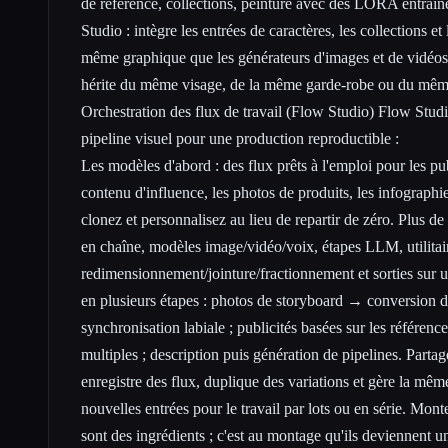
de référence, collections, peinture avec des LORA entraîné
Studio : intègre les entrées de caractères, les collections 
même graphique que les générateurs d'images et de vidéos
hérite du même visage, de la même garde-robe ou du même
Orchestration des flux de travail (Flow Studio) Flow Studio
pipeline visuel pour une production reproductible :
Les modèles d'abord : des flux prêts à l'emploi pour les pub
contenu d'influence, les photos de produits, les infographie
clonez et personnalisez au lieu de repartir de zéro. Plus d
en chaîne, modèles image/vidéo/voix, étapes LLM, utilitai
redimensionnement/jointure/fractionnement et sorties sur 
en plusieurs étapes : photos de storyboard → conversion
synchronisation labiale ; publicités basées sur les référence
multiples ; description puis génération de pipelines. Partage
enregistre des flux, duplique des variations et gère la mêm
nouvelles entrées pour le travail par lots ou en série. Mon
sont des ingrédients ; c'est au montage qu'ils deviennent un