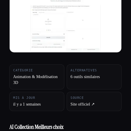
Toutes les catégories
À propos
CATÉGORIE
ALTERNATIVES
Animation & Modélisation
6 outils similaires
3D
MIS À JOUR
SOURCE
il y a 1 semaines
Site officiel ↗︎
AI Collection Meilleurs choix
Esc