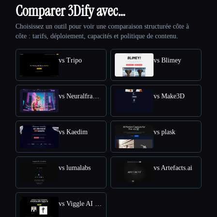
Comparer 3Dify avec…
Choisissez un outil pour voir une comparaison structurée côte à
côte : tarifs, déploiement, capacités et politique de contenu.
vs Tripo
vs Blimey
vs Neuralframes
vs Make3D
vs Kaedim
vs plask
vs lumalabs
vs Artefacts.ai
vs Viggle AI Free Online: Transform Text into Dynamic 3D Animations