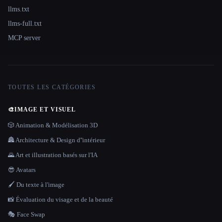
llms.txt
llms-full.txt
MCP server
TOUTES LES CATÉGORIES
🎨
IMAGE ET VISUEL
🎲 Animation & Modélisation 3D
🏯 Architecture & Design d''intérieur
🌄 Art et illustration basés sur l'IA
😎 Avatars
🖌️ Du texte à l'image
📸 Évaluation du visage et de la beauté
🎭 Face Swap