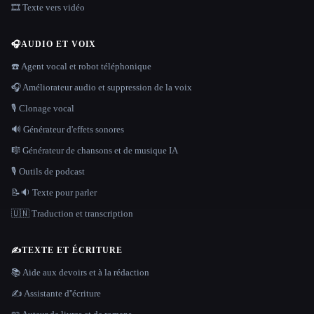
🎞️ Texte vers vidéo
🎧
AUDIO ET VOIX
☎️ Agent vocal et robot téléphonique
🎧 Améliorateur audio et suppression de la voix
🎙️ Clonage vocal
🔊 Générateur d'effets sonores
🎼 Générateur de chansons et de musique IA
🎙️ Outils de podcast
📝🔉 Texte pour parler
🇺🇳 Traduction et transcription
✍️
TEXTE ET ÉCRITURE
📚 Aide aux devoirs et à la rédaction
✍️ Assistante d''écriture