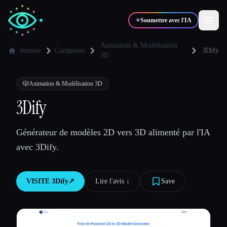
✦
Soumettre avec l'IA
Animation & Modélisation
maison
Catégories
3Dify
3D
✍️
🎨
Auteurs
Designers
🎲
Animation & Modélisation 3D
3Dify
💻
📈
Développeurs
Marketeurs
Générateur de modèles 2D vers 3D alimenté par l'IA
🎓
🎬
Étudiants
Créateurs
avec 3Dify.
VISITE
3Dify
↗︎
Lire l'avis ↓︎
Save
Blog
Comparer les outils