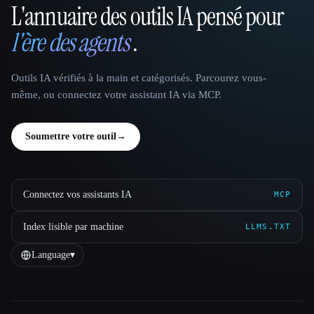
L'annuaire des outils IA pensé pour
That AI Collection
l'ère des agents
.
Outils IA vérifiés à la main et catégorisés. Parcourez vous-
même, ou connectez votre assistant IA via MCP.
Soumettre votre outil
→
Connectez vos assistants IA
MCP
Index lisible par machine
LLMS.TXT
Language
▾