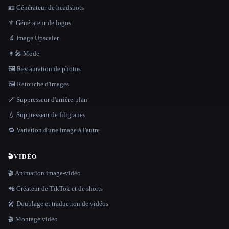
🪪 Générateur de headshots
⚜️ Générateur de logos
🔬 Image Upscaler
👩‍🎤 Mode
🖼️ Restauration de photos
🖼️ Retouche d'images
🪄 Suppresseur d'arrière-plan
💧 Suppresseur de filigranes
🔁 Variation d'une image à l'autre
🎬
VIDÉO
🎬 Animation image-vidéo
📲 Créateur de TikTok et de shorts
🎤 Doublage et traduction de vidéos
🎬 Montage vidéo