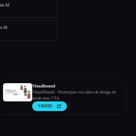
ax AI
s AI
→
Visualhound
VisualHound - Prototypez vos idées de design de
mode avec l''IA
VISITE