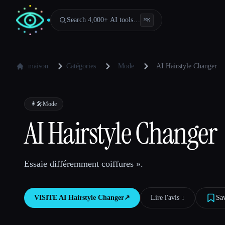
Search 4,000+ AI tools…
⌘
K
maison
Catégories
Mode
AI Hairstyle Changer
👩‍🎤
Mode
AI Hairstyle Changer
Essaie différemment coiffures ».
VISITE
AI Hairstyle Changer
↗︎
Lire l'avis ↓︎
Sa