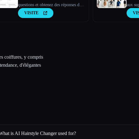
questions et obtenez des réponses de
aux su
FashionAdvisor.AI
VISITE
VI
es coiffures, y compris
 tendance, d'élégantes
What is AI Hairstyle Changer used for?