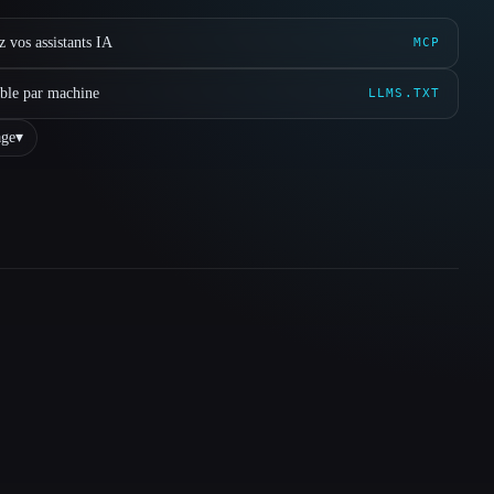
 vos assistants IA
MCP
ible par machine
LLMS.TXT
ge
▾