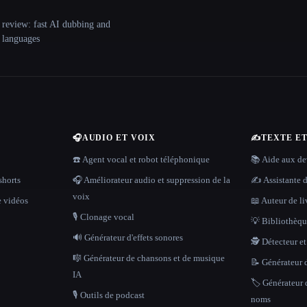
 review: fast AI dubbing and
+ languages
🎧
AUDIO ET VOIX
✍️
TEXTE E
☎️ Agent vocal et robot téléphonique
📚 Aide aux dev
shorts
🎧 Améliorateur audio et suppression de la
✍️ Assistante d
voix
e vidéos
📖 Auteur de li
🎙️ Clonage vocal
💡 Bibliothèque
🔊 Générateur d'effets sonores
🕵️ Détecteur e
🎼 Générateur de chansons et de musique
📝 Générateur d
IA
🏷️ Générateur 
🎙️ Outils de podcast
noms