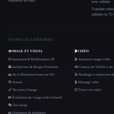
Soumettre un outil
your website
Translate.video
subtitles in 75
TOUTES LES CATÉGORIES
🎨
IMAGE ET VISUEL
🎬
VIDÉO
🎲 Animation & Modélisation 3D
🎬 Animation image-vidéo
🏯 Architecture & Design d''intérieur
📲 Créateur de TikTok et de 
🌄 Art et illustration basés sur l'IA
🎤 Doublage et traduction d
😎 Avatars
🎬 Montage vidéo
🖌️ Du texte à l'image
🎞️ Texte vers vidéo
📸 Évaluation du visage et de la beauté
🎭 Face Swap
🪪 Générateur de headshots