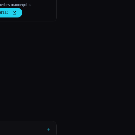
perbes mannequins
SITE
+