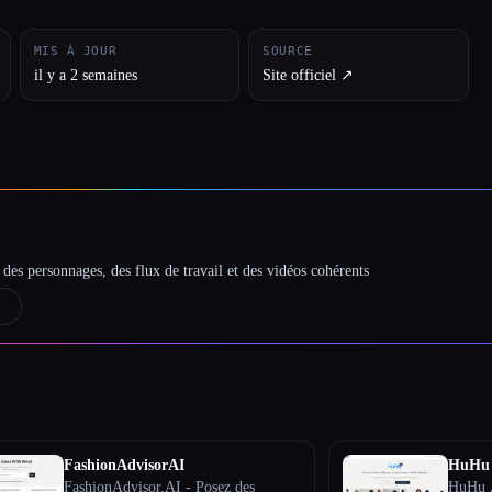
MIS À JOUR
SOURCE
il y a 2 semaines
Site officiel ↗︎
des personnages, des flux de travail et des vidéos cohérents
→
FashionAdvisorAI
HuHu
FashionAdvisor.AI - Posez des
HuHu A