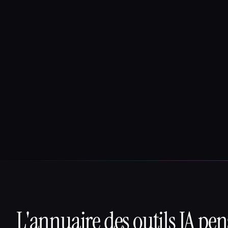
L'annuaire des outils IA pe
That AI Collection