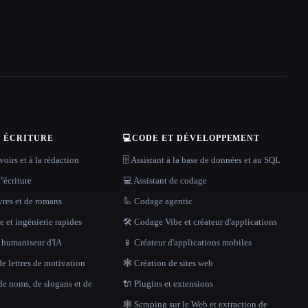
T ÉCRITURE
💻
CODE ET DÉVELOPPEMENT
oirs et à la rédaction
🗄️ Assistant à la base de données et au SQL
''écriture
💻 Assistant de codage
vres et de romans
🦾 Codage agentic
 et ingénierie rapides
🛠️ Codage Vibe et créateur d'applications
t humaniseur d'IA
📱 Créateur d'applications mobiles
e lettres de motivation
🕸 Création de sites web
de noms, de slogans et de
🔌 Plugins et extensions
🕸️ Scraping sur le Web et extraction de