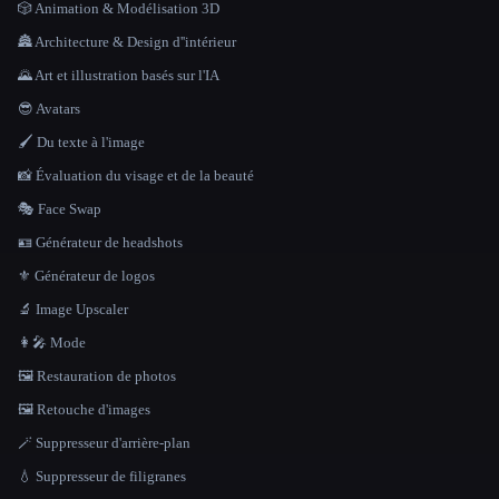
🎲 Animation & Modélisation 3D
🏯 Architecture & Design d''intérieur
🌄 Art et illustration basés sur l'IA
😎 Avatars
🖌️ Du texte à l'image
📸 Évaluation du visage et de la beauté
🎭 Face Swap
🪪 Générateur de headshots
⚜️ Générateur de logos
🔬 Image Upscaler
👩‍🎤 Mode
🖼️ Restauration de photos
🖼️ Retouche d'images
🪄 Suppresseur d'arrière-plan
💧 Suppresseur de filigranes