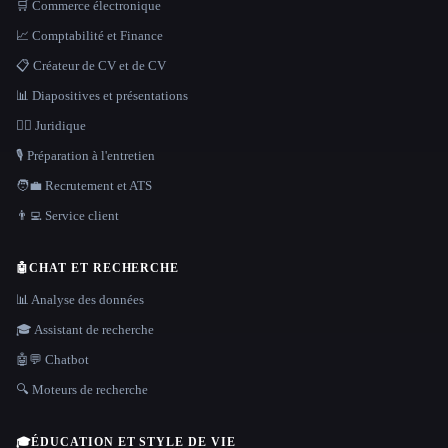
🛒 Commerce électronique
📈 Comptabilité et Finance
📋 Créateur de CV et de CV
📊 Diapositives et présentations
👩‍⚖️ Juridique
🎙️ Préparation à l'entretien
🧑‍💼 Recrutement et ATS
👨‍💻 Service client
🤖
CHAT ET RECHERCHE
📊 Analyse des données
🎓 Assistant de recherche
🤖💬 Chatbot
🔍 Moteurs de recherche
🎓
ÉDUCATION ET STYLE DE VIE