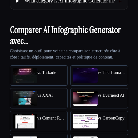
+
What category is AI Infographic Generator in?
Comparer AI Infographic Generator
avec…
Choisissez un outil pour voir une comparaison structurée côte à
côte : tarifs, déploiement, capacités et politique de contenu.
vs Taskade
vs The Humanize Ai Pro
vs XXAI
vs Everneed AI
vs Content Raptor
vs CarbonCopy