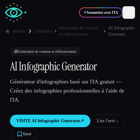
✦
Soumettre avec l'IA
Génération de contenu
AI Infographic
maison
Catégories
et référencement
Generator
✍️
🎨
Auteurs
Designers
📠
Génération de contenu et référencement
AI Infographic Generator
💻
📈
Développeurs
Marketeurs
Générateur d'infographies basé sur l'IA gratuit —
🎓
🎬
Étudiants
Créateurs
Créez des infographies professionnelles à l'aide de
l'IA.
VISITE
AI Infographic Generator
↗︎
Lire l'avis ↓︎
Blog
Save
Comparer les outils