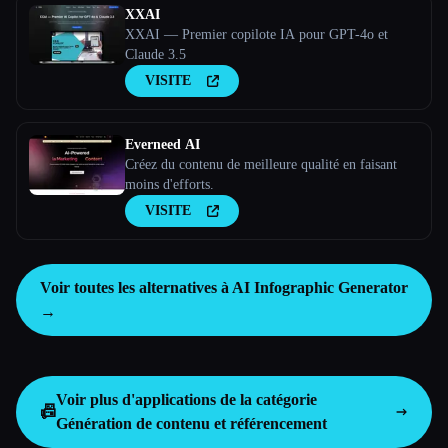
XXAI
XXAI — Premier copilote IA pour GPT-4o et
Claude 3.5
VISITE
Everneed AI
Créez du contenu de meilleure qualité en faisant
moins d'efforts.
VISITE
Voir toutes les alternatives à AI Infographic Generator
→
Voir plus d'applications de la catégorie
📠
Génération de contenu et référencement