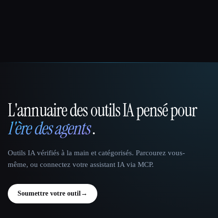
L'annuaire des outils IA pensé pour
That AI Collection
l'ère des agents
.
Outils IA vérifiés à la main et catégorisés. Parcourez vous-
même, ou connectez votre assistant IA via MCP.
Soumettre votre outil
→