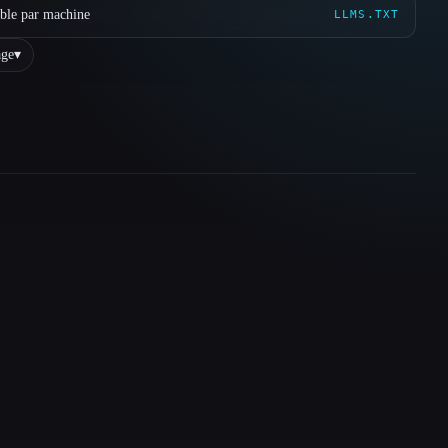
ible par machine
LLMS.TXT
ge
▾