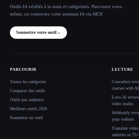
Outils IA vérifiés à la main et catégorisés. Parcourez vous-
même, ou connectez votre assistant IA via MCP.
Soumettre votre outil
→
PARCOURIR
LECTURE
Site navigation
Toutes les catégories
Coursebox revi
courses with AI
Comparer des outils
Lovo AI review:
Outils par audience
video studio
Meilleurs outils 2026
Webbotify revi
Soumettre un outil
your website
Translate.video
subtitles in 75