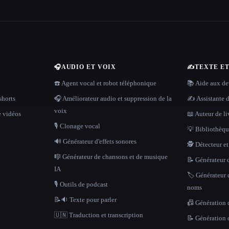
🎧
AUDIO ET VOIX
✍️
TEXTE E
☎️ Agent vocal et robot téléphonique
📚 Aide aux dev
shorts
🎧 Améliorateur audio et suppression de la
✍️ Assistante d
voix
e vidéos
📖 Auteur de li
🎙️ Clonage vocal
💡 Bibliothèque
🔊 Générateur d'effets sonores
🕵️ Détecteur e
🎼 Générateur de chansons et de musique
📝 Générateur d
IA
🏷️ Générateur 
🎙️ Outils de podcast
noms
📝🔉 Texte pour parler
📠 Génération 
🇺🇳 Traduction et transcription
📝 Génération 