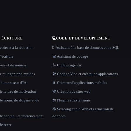
T ÉCRITURE
💻
CODE ET DÉVELOPPEMENT
oirs et à la rédaction
🗄️ Assistant à la base de données et au SQL
''écriture
💻 Assistant de codage
vres et de romans
🦾 Codage agentic
 et ingénierie rapides
🛠️ Codage Vibe et créateur d'applications
t humaniseur d'IA
📱 Créateur d'applications mobiles
e lettres de motivation
🕸 Création de sites web
de noms, de slogans et de
🔌 Plugins et extensions
🕸️ Scraping sur le Web et extraction de
de contenu et référencement
données
de texte