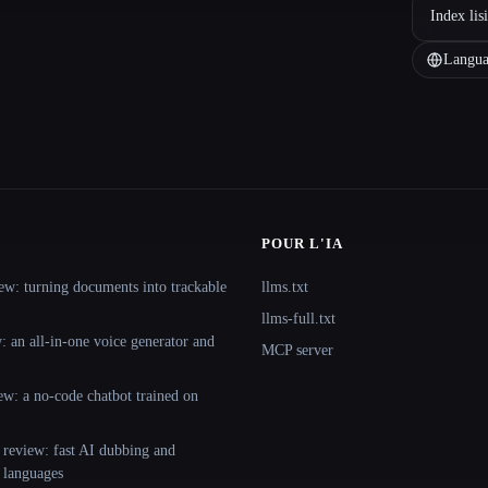
Index lis
Langua
POUR L'IA
ew: turning documents into trackable
llms.txt
llms-full.txt
 an all-in-one voice generator and
MCP server
ew: a no-code chatbot trained on
 review: fast AI dubbing and
+ languages