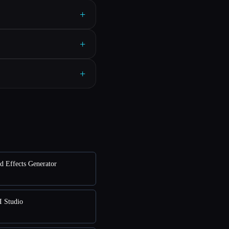
+
+
+
d Effects Generator
I Studio