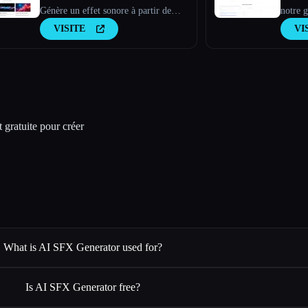
Génère un effet sonore à partir de
notre g
texte
sur l'I
VISITE
VI
t gratuite pour créer
What is AI SFX Generator used for?
Is AI SFX Generator free?