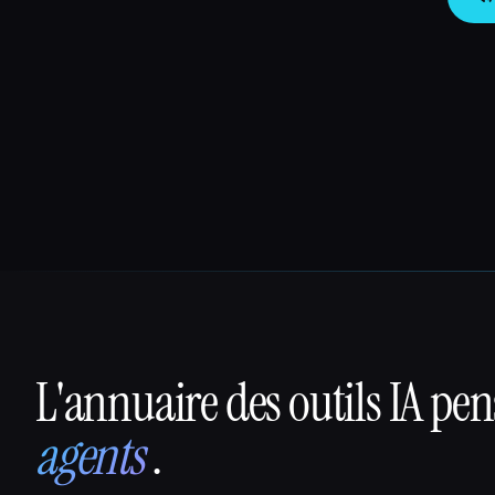
L'annuaire des outils IA pe
That AI Collection
agents
.