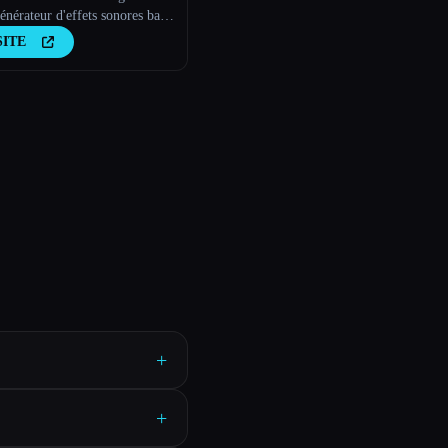
énérateur d'effets sonores basé
A.
SITE
+
+