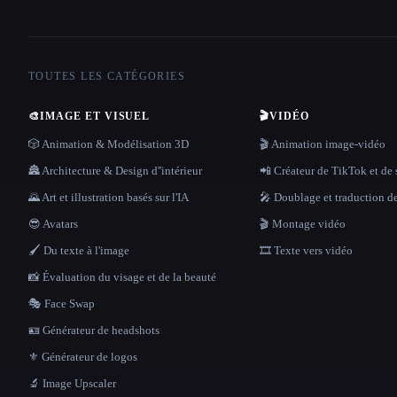
TOUTES LES CATÉGORIES
🎨
IMAGE ET VISUEL
🎬
VIDÉO
🎲 Animation & Modélisation 3D
🎬 Animation image-vidéo
🏯 Architecture & Design d''intérieur
📲 Créateur de TikTok et de 
🌄 Art et illustration basés sur l'IA
🎤 Doublage et traduction d
😎 Avatars
🎬 Montage vidéo
🖌️ Du texte à l'image
🎞️ Texte vers vidéo
📸 Évaluation du visage et de la beauté
🎭 Face Swap
🪪 Générateur de headshots
⚜️ Générateur de logos
🔬 Image Upscaler