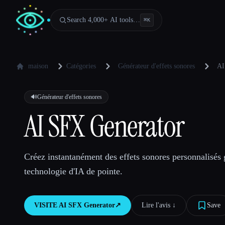
Search 4,000+ AI tools…
⌘
K
maison
Catégories
Générateur d'effets sonores
AI
🔊
Générateur d'effets sonores
AI SFX Generator
Créez instantanément des effets sonores personnalisés 
technologie d'IA de pointe.
VISITE
AI SFX Generator
↗︎
Lire l'avis ↓︎
Save