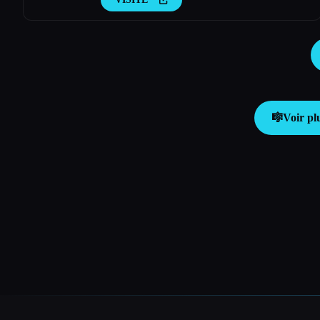
🎼
Voir pl