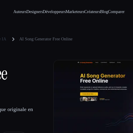
Auteurs
Designers
Développeurs
Marketeurs
Créateurs
Blog
Comparer
e IA
AI Song Generator Free Online
ee
que originale en