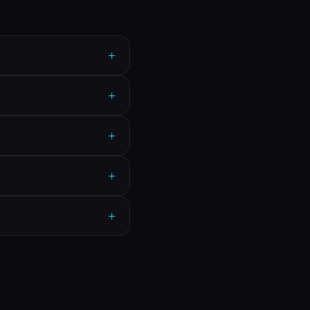
+
+
+
+
+