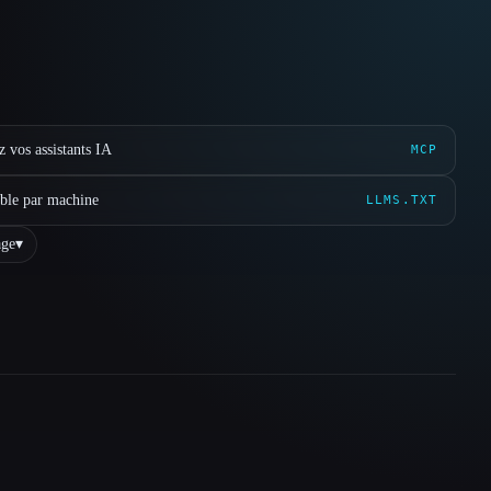
 vos assistants IA
MCP
ible par machine
LLMS.TXT
ge
▾