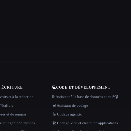
T ÉCRITURE
💻
CODE ET DÉVELOPPEMENT
oirs et à la rédaction
🗄️ Assistant à la base de données et au SQL
''écriture
💻 Assistant de codage
vres et de romans
🦾 Codage agentic
 et ingénierie rapides
🛠️ Codage Vibe et créateur d'applications