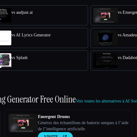
vs audjust.ai
vs Emerge
vs AI Lyrics Generator
vs Amadeu
vs Splash
vs Dadabot
ng Generator Free Online
Voir toutes les alternatives à AI 
Emergent Drums
Générez des échantillons de batterie uniques à l''aide
de l''intelligence artificielle
VISITE