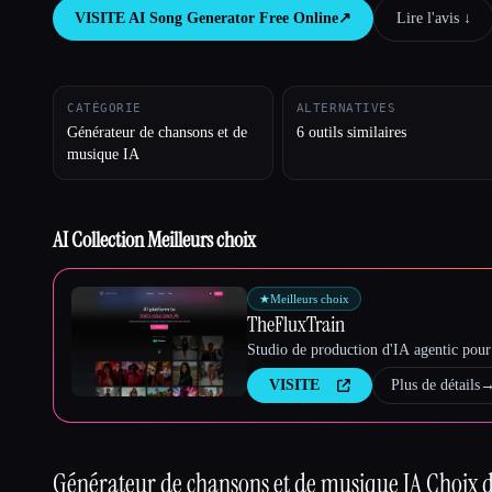
VISITE
AI Song Generator Free Online
↗︎
Lire l'avis ↓︎
Esc
CATÉGORIE
ALTERNATIVES
Générateur de chansons et de
6 outils similaires
musique IA
AI Collection Meilleurs choix
★
Meilleurs choix
TheFluxTrain
Studio de production d'IA agentic pour 
VISITE
Plus de détails
Générateur de chansons et de musique IA
Choix d