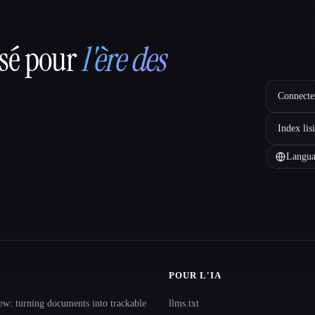
nsé pour
l'ère des
Connectez
Index lis
Langua
POUR L'IA
ew: turning documents into trackable
llms.txt