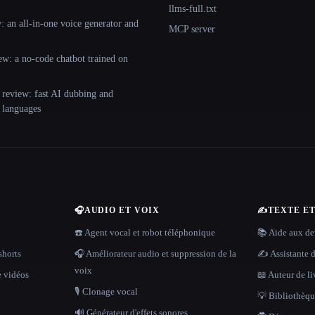
llms-full.txt
 an all-in-one voice generator and
MCP server
ew: a no-code chatbot trained on
 review: fast AI dubbing and
+ languages
🎧
AUDIO ET VOIX
✍️
TEXTE E
☎️ Agent vocal et robot téléphonique
📚 Aide aux dev
shorts
🎧 Améliorateur audio et suppression de la
✍️ Assistante d
voix
e vidéos
📖 Auteur de li
🎙️ Clonage vocal
💡 Bibliothèque
🔊 Générateur d'effets sonores