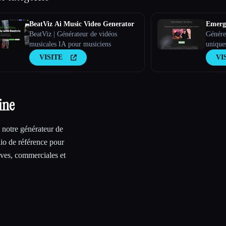
BeatViz Ai Music Video Generator
Emerg
BeatViz | Générateur de vidéos
Générez
musicales IA pour musiciens
uniques
artifici
VISITE
VI
ine
 notre générateur de
dio de référence pour
ives, commerciales et