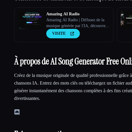
Amazing AI Radio
Amazing AI Radio | Diffusez de la
musique générée par l'IA, découvrez
de nouveaux artistes, explorez les
VISITE
palmarès et mettez en ligne tes
propres titres sur Amazing AI Radio.
À propos de AI Song Generator Free Onl
Créez de la musique originale de qualité professionnelle grâce à
chansons IA. Entrez des mots clés ou téléchargez un fichier au
générer instantanément des chansons complètes à des fins créat
divertissantes.