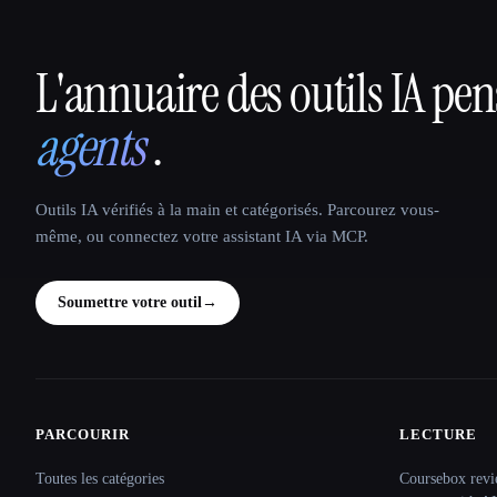
L'annuaire des outils IA pe
That AI Collection
agents
.
Outils IA vérifiés à la main et catégorisés. Parcourez vous-
même, ou connectez votre assistant IA via MCP.
Soumettre votre outil
→
PARCOURIR
LECTURE
Site navigation
Toutes les catégories
Coursebox revi