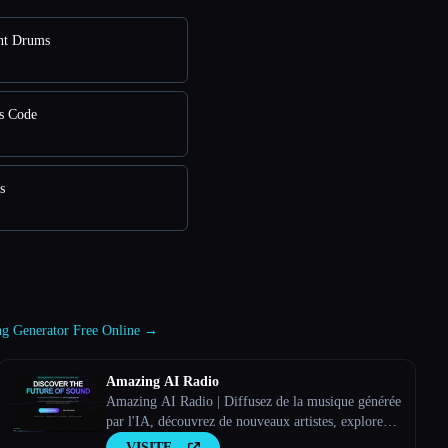
nt Drums
s Code
s
Song Generator Free Online →
Amazing AI Radio
Amazing AI Radio | Diffusez de la musique générée
par l'IA, découvrez de nouveaux artistes, explorez
les palmarès et mettez en ligne tes propres titres sur
VISITE