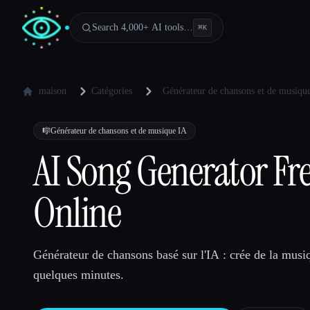
Search 4,000+ AI tools…
⌘
K
maison
Catégories
Générateur de chansons et de musiqu
🎼
Générateur de chansons et de musique IA
AI Song Generator Fr
Online
Générateur de chansons basé sur l'IA : crée de la musi
quelques minutes.