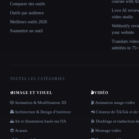
courses with AI
Comparer des outils
Lovo AI review:
Outils par audience
video studio
Meilleurs outils 2026
Webbotify revi
Soumettre un outil
your website
Translate.video
subtitles in 75
TOUTES LES CATÉGORIES
🎨
IMAGE ET VISUEL
🎬
VIDÉO
🎲 Animation & Modélisation 3D
🎬 Animation image-vidéo
🏯 Architecture & Design d''intérieur
📲 Créateur de TikTok et de 
🌄 Art et illustration basés sur l'IA
🎤 Doublage et traduction d
😎 Avatars
🎬 Montage vidéo