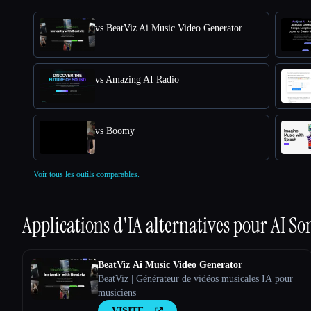
vs BeatViz Ai Music Video Generator
vs Amazing AI Radio
vs Boomy
Voir tous les outils comparables.
Applications d'IA alternatives pour
AI So
BeatViz Ai Music Video Generator
BeatViz | Générateur de vidéos musicales IA pour
musiciens
VISITE