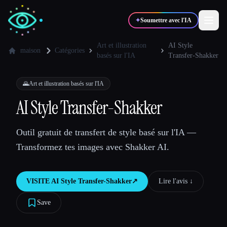
✦
Soumettre avec l'IA
Art et illustration
AI Style
maison
Catégories
basés sur l'IA
Transfer-Shakker
✍️
🎨
Auteurs
Designers
🌄
Art et illustration basés sur l'IA
AI Style Transfer-Shakker
💻
📈
Développeurs
Marketeurs
Outil gratuit de transfert de style basé sur l'IA —
🎓
🎬
Étudiants
Créateurs
Transformez tes images avec Shakker AI.
VISITE
AI Style Transfer-Shakker
↗︎
Lire l'avis ↓︎
Blog
Save
Comparer les outils