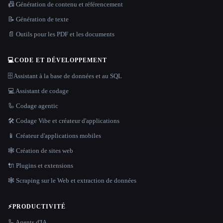
📠 Génération de contenu et référencement
📝 Génération de texte
📄 Outils pour les PDF et les documents
💻
CODE ET DÉVELOPPEMENT
🗄️ Assistant à la base de données et au SQL
💻 Assistant de codage
🦾 Codage agentic
🛠️ Codage Vibe et créateur d'applications
📱 Créateur d'applications mobiles
🕸 Création de sites web
🔌 Plugins et extensions
🕸️ Scraping sur le Web et extraction de données
⚡
PRODUCTIVITÉ
🦾 Agents d'IA