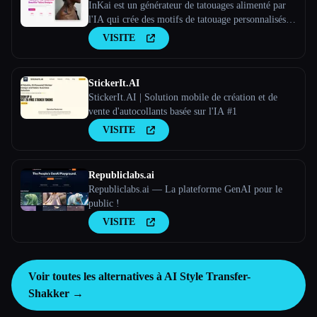
InKai est un générateur de tatouages alimenté par
l'IA qui crée des motifs de tatouage personnalisés
en fonction des saisies de l'utilisateur.
VISITE
StickerIt.AI
StickerIt.AI | Solution mobile de création et de
vente d'autocollants basée sur l'IA #1
VISITE
Republiclabs.ai
Republiclabs.ai — La plateforme GenAI pour le
public !
VISITE
Voir toutes les alternatives à AI Style Transfer-
Shakker →