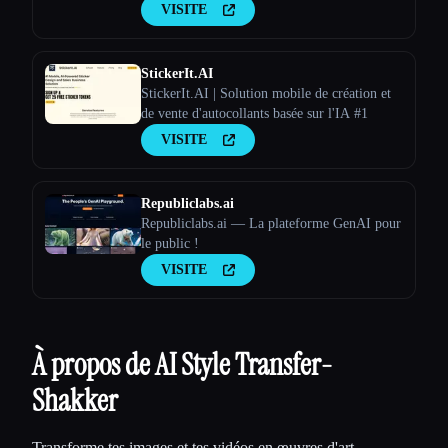
personnalisés en fonction des saisies de
VISITE
l'utilisateur.
StickerIt.AI
StickerIt.AI | Solution mobile de création et
de vente d'autocollants basée sur l'IA #1
VISITE
Republiclabs.ai
Republiclabs.ai — La plateforme GenAI pour
le public !
VISITE
À propos de AI Style Transfer-
Shakker
Transforme tes images et tes vidéos en œuvres d'art