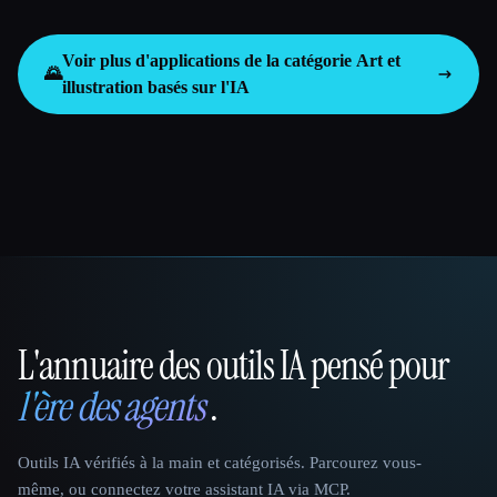
Voir plus d'applications de la catégorie
Art et
🌄
illustration basés sur l'IA
L'annuaire des outils IA pensé pour
That AI Collection
l'ère des agents
.
Outils IA vérifiés à la main et catégorisés. Parcourez vous-
même, ou connectez votre assistant IA via MCP.