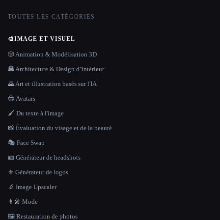
TOUTES LES CATÉGORIES
🎨
IMAGE ET VISUEL
🎲 Animation & Modélisation 3D
🏯 Architecture & Design d''intérieur
🌄 Art et illustration basés sur l'IA
😎 Avatars
🖌️ Du texte à l'image
📸 Évaluation du visage et de la beauté
🎭 Face Swap
🪪 Générateur de headshots
⚜️ Générateur de logos
🔬 Image Upscaler
👩‍🎤 Mode
🖼️ Restauration de photos