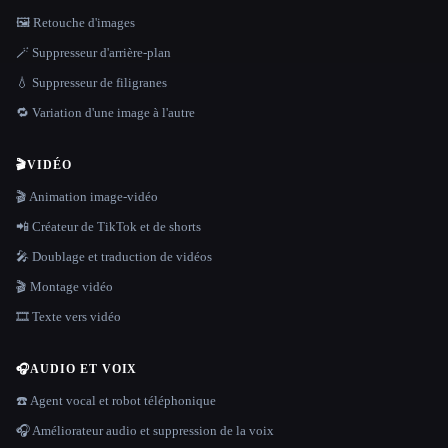
🖼️ Retouche d'images
🪄 Suppresseur d'arrière-plan
💧 Suppresseur de filigranes
🔁 Variation d'une image à l'autre
🎬
VIDÉO
🎬 Animation image-vidéo
📲 Créateur de TikTok et de shorts
🎤 Doublage et traduction de vidéos
🎬 Montage vidéo
🎞️ Texte vers vidéo
🎧
AUDIO ET VOIX
☎️ Agent vocal et robot téléphonique
🎧 Améliorateur audio et suppression de la voix