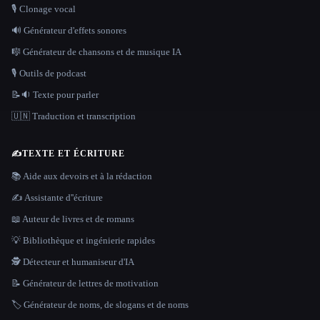
🎙️ Clonage vocal
🔊 Générateur d'effets sonores
🎼 Générateur de chansons et de musique IA
🎙️ Outils de podcast
📝🔉 Texte pour parler
🇺🇳 Traduction et transcription
✍️
TEXTE ET ÉCRITURE
📚 Aide aux devoirs et à la rédaction
✍️ Assistante d''écriture
📖 Auteur de livres et de romans
💡 Bibliothèque et ingénierie rapides
🕵️ Détecteur et humaniseur d'IA
📝 Générateur de lettres de motivation
🏷️ Générateur de noms, de slogans et de noms