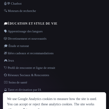
🤖💬 Chatbot
🔍 Moteurs de recherche
🎓
ÉDUCATION ET STYLE DE VIE
🗣️ Apprentissage des langues
🎲 Divertissement et nouveautés
🎓 Étude et tutorat
🎁 Idées cadeaux et recommandations
🎮 Jeux
💘 Profil de rencontre et ligne de retrait
💞 Réseaux Sociaux & Rencontres
👩‍⚕️ Soins de santé
🔮 Tarot et divination par IA
LANGUE
We use Google Analytics cookies to measure how the site is used.
English
español
Français
Русский
简体中文
You can accept or reject these analytics cookies. The site works
Hindi