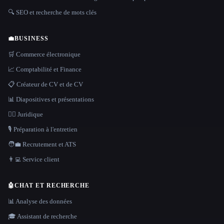
🔍 SEO et recherche de mots clés
💼
BUSINESS
🛒 Commerce électronique
📈 Comptabilité et Finance
📋 Créateur de CV et de CV
📊 Diapositives et présentations
👩‍⚖️ Juridique
🎙️ Préparation à l'entretien
🧑‍💼 Recrutement et ATS
👨‍💻 Service client
🤖
CHAT ET RECHERCHE
📊 Analyse des données
🎓 Assistant de recherche