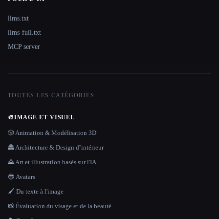
llms.txt
llms-full.txt
MCP server
TOUTES LES CATÉGORIES
🎨
IMAGE ET VISUEL
🎲 Animation & Modélisation 3D
🏯 Architecture & Design d''intérieur
🌄 Art et illustration basés sur l'IA
😎 Avatars
🖌️ Du texte à l'image
📸 Évaluation du visage et de la beauté