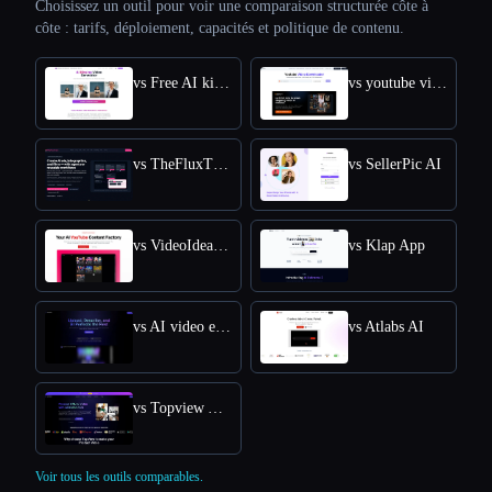
Choisissez un outil pour voir une comparaison structurée côte à
côte : tarifs, déploiement, capacités et politique de contenu.
vs Free AI kissing video generator
vs youtube video downloader
vs TheFluxTrain
vs SellerPic AI
vs VideoIdeas AI
vs Klap App
vs AI video editor
vs Atlabs AI
vs Topview AI URL to Video
Voir tous les outils comparables.