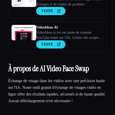
d'images et de vidéos de produits
VISITE
VideoIdeas AI
VideoIdeas.ai est ton usine de contenu
YouTube basée sur l'IA. Génère des scripts
dignes d'un virus, de nouvelles idées de
VISITE
vidéos et du contenu captivant en quelques
minutes.
À propos de AI Video Face Swap
Échange de visage dans les vidéos avec une précision basée
sur l'IA. Notre outil gratuit d'échange de visages vidéo en
ligne offre des résultats rapides, sécurisés et de haute qualité.
Aucun téléchargement n'est nécessaire !