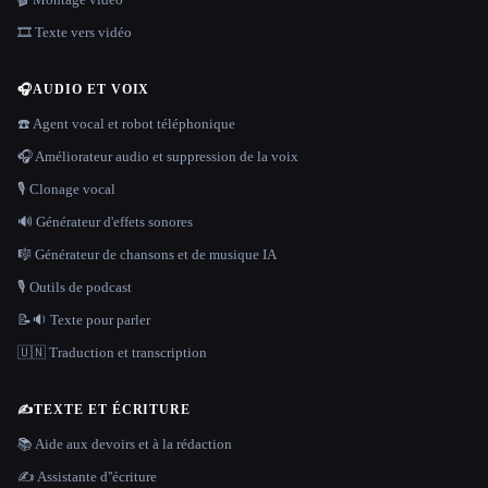
🎞️ Texte vers vidéo
🎧
AUDIO ET VOIX
☎️ Agent vocal et robot téléphonique
🎧 Améliorateur audio et suppression de la voix
🎙️ Clonage vocal
🔊 Générateur d'effets sonores
🎼 Générateur de chansons et de musique IA
🎙️ Outils de podcast
📝🔉 Texte pour parler
🇺🇳 Traduction et transcription
✍️
TEXTE ET ÉCRITURE
📚 Aide aux devoirs et à la rédaction
✍️ Assistante d''écriture