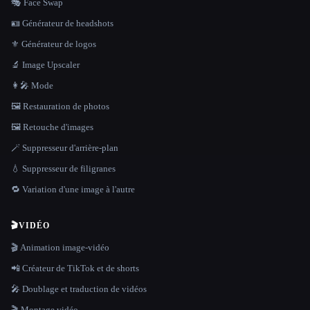
🎭 Face Swap
🪪 Générateur de headshots
⚜️ Générateur de logos
🔬 Image Upscaler
👩‍🎤 Mode
🖼️ Restauration de photos
🖼️ Retouche d'images
🪄 Suppresseur d'arrière-plan
💧 Suppresseur de filigranes
🔁 Variation d'une image à l'autre
🎬
VIDÉO
🎬 Animation image-vidéo
📲 Créateur de TikTok et de shorts
🎤 Doublage et traduction de vidéos
🎬 Montage vidéo