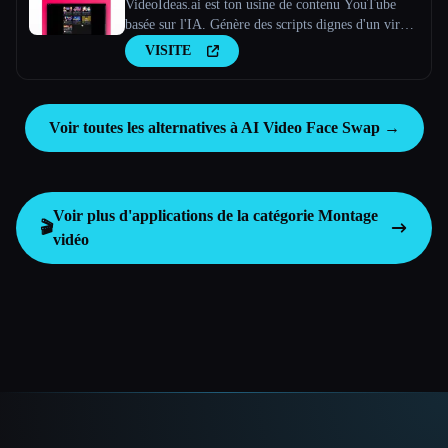
VideoIdeas.ai est ton usine de contenu YouTube
basée sur l'IA. Génère des scripts dignes d'un virus,
de nouvelles idées de vidéos et du contenu captivant
VISITE
en quelques minutes.
Voir toutes les alternatives à AI Video Face Swap →
Voir plus d'applications de la catégorie
Montage
🎬
vidéo