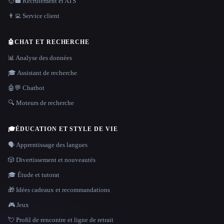
🧑‍💼 Recrutement et ATS
👨‍💻 Service client
🤖
CHAT ET RECHERCHE
📊 Analyse des données
🎓 Assistant de recherche
🤖💬 Chatbot
🔍 Moteurs de recherche
🎓
ÉDUCATION ET STYLE DE VIE
🗣️ Apprentissage des langues
🎲 Divertissement et nouveautés
🎓 Étude et tutorat
🎁 Idées cadeaux et recommandations
🎮 Jeux
💘 Profil de rencontre et ligne de retrait