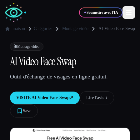
✦
Soumettre avec l'IA
maison
Catégories
Montage vidéo
AI Video Face Swap
✍️
🎨
Auteurs
Designers
🎬
Montage vidéo
AI Video Face Swap
💻
📈
Développeurs
Marketeurs
Outil d'échange de visages en ligne gratuit.
🎓
🎬
Étudiants
Créateurs
VISITE
AI Video Face Swap
↗︎
Lire l'avis ↓︎
Save
Blog
Comparer les outils