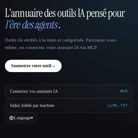
L'annuaire des outils IA pensé pour
That AI Collection
l'ère des agents
.
Outils IA vérifiés à la main et catégorisés. Parcourez vous-
même, ou connectez votre assistant IA via MCP.
Soumettre votre outil
→
Connectez vos assistants IA
MCP
Index lisible par machine
LLMS.TXT
Language
▾