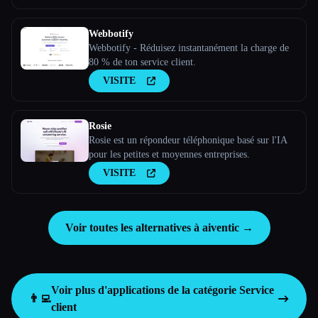
Webbotify
Webbotify - Réduisez instantanément la charge de
80 % de ton service client.
VISITE
Rosie
Rosie est un répondeur téléphonique basé sur l'IA
pour les petites et moyennes entreprises.
VISITE
Voir toutes les alternatives à aiventic →
Voir plus d'applications de la catégorie
Service
👨‍💻
client