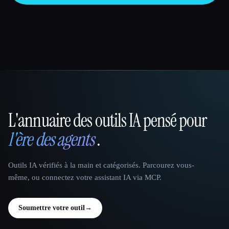
L'annuaire des outils IA pensé pour
That AI Collection
l'ère des agents
.
Outils IA vérifiés à la main et catégorisés. Parcourez vous-
même, ou connectez votre assistant IA via MCP.
Soumettre votre outil
→