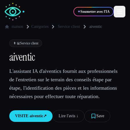
✦
Soumettre avec l'IA
maison
Catégories
Service client
aiventic
✍️
🎨
Auteurs
Designers
👨‍💻
Service client
aiventic
💻
📈
Développeurs
Marketeurs
L'assistant IA d'aiventics fournit aux professionnels
de l'entretien sur le terrain des conseils étape par
🎓
🎬
Étudiants
Créateurs
étape, l'identification des pièces et les informations
nécessaires pour effectuer toute réparation.
Blog
VISITE
aiventic
↗︎
Lire l'avis ↓︎
Save
Comparer les outils