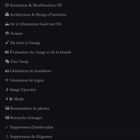
🎲 Animation & Modélisation 3D
🏯 Architecture & Design d''intérieur
🌄 Art et illustration basés sur l'IA
😎 Avatars
🖌️ Du texte à l'image
📸 Évaluation du visage et de la beauté
🎭 Face Swap
🪪 Générateur de headshots
⚜️ Générateur de logos
🔬 Image Upscaler
👩‍🎤 Mode
🖼️ Restauration de photos
🖼️ Retouche d'images
🪄 Suppresseur d'arrière-plan
💧 Suppresseur de filigranes