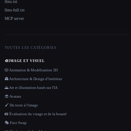
llms.txt
llms-full.txt
MCP server
TOUTES LES CATÉGORIES
🎨
IMAGE ET VISUEL
🎲 Animation & Modélisation 3D
🏯 Architecture & Design d''intérieur
🌄 Art et illustration basés sur l'IA
😎 Avatars
🖌️ Du texte à l'image
📸 Évaluation du visage et de la beauté
🎭 Face Swap