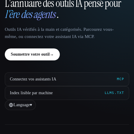
L'annuaire des outils IA pensé pour
That AI Collection
l'ère des agents
.
Outils IA vérifiés à la main et catégorisés. Parcourez vous-
même, ou connectez votre assistant IA via MCP.
Soumettre votre outil
→
Connectez vos assistants IA
MCP
Index lisible par machine
LLMS.TXT
Language
▾