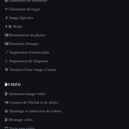
🪪 Générateur de headshots
⚜️ Générateur de logos
🔬 Image Upscaler
👩‍🎤 Mode
🖼️ Restauration de photos
🖼️ Retouche d'images
🪄 Suppresseur d'arrière-plan
💧 Suppresseur de filigranes
🔁 Variation d'une image à l'autre
🎬
VIDÉO
🎬 Animation image-vidéo
📲 Créateur de TikTok et de shorts
🎤 Doublage et traduction de vidéos
🎬 Montage vidéo
🎞️ Texte vers vidéo