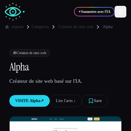
✦
Soumettre avec l'IA
maison
Catégories
Création de sites web
Alpha
✍️
🎨
Auteurs
Designers
🕸
Création de sites web
💻
📈
Alpha
Développeurs
Marketeurs
Créateur de site web basé sur l'IA.
🎓
🎬
Étudiants
Créateurs
VISITE
Alpha
↗︎
Lire l'avis ↓︎
Save
Blog
Comparer les outils