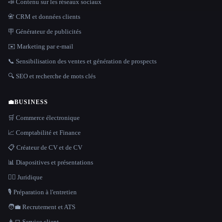
📣 Contenu sur les réseaux sociaux
📇 CRM et données clients
🪧 Générateur de publicités
✉️ Marketing par e-mail
📞 Sensibilisation des ventes et génération de prospects
🔍 SEO et recherche de mots clés
💼
BUSINESS
🛒 Commerce électronique
📈 Comptabilité et Finance
📋 Créateur de CV et de CV
📊 Diapositives et présentations
👩‍⚖️ Juridique
🎙️ Préparation à l'entretien
🧑‍💼 Recrutement et ATS
👨‍💻 Service client