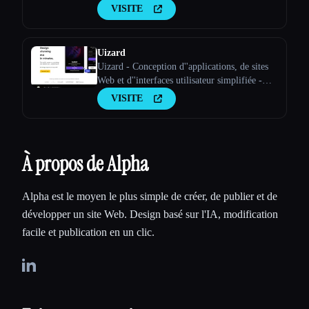
pour tes clients sous ta propre marque
VISITE
Uizard
Uizard - Conception d''applications, de sites
Web et d''interfaces utilisateur simplifiée -
Propulsé par l''IA
VISITE
À propos de Alpha
Alpha est le moyen le plus simple de créer, de publier et de
développer un site Web. Design basé sur l'IA, modification
facile et publication en un clic.