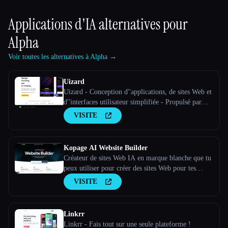
Applications d'IA alternatives pour
Alpha
Voir toutes les alternatives à Alpha →
Uizard
Uizard - Conception d''applications, de sites Web et
d''interfaces utilisateur simplifiée - Propulsé par
l''IA
VISITE
Kopage AI Website Builder
Créateur de sites Web IA en marque blanche que tu
peux utiliser pour créer des sites Web pour tes
clients sous ta propre marque
VISITE
Linkrr
Linkrr - Fais tout sur une seule plateforme !