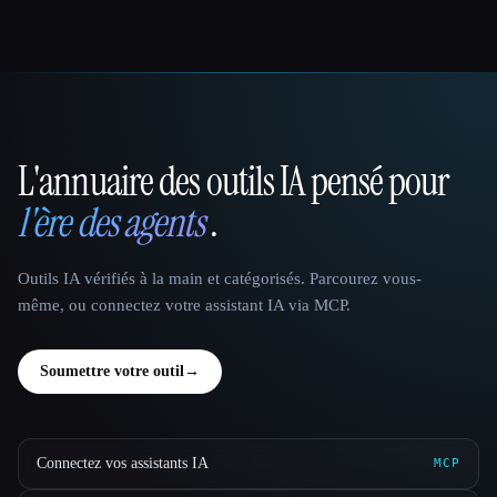
L'annuaire des outils IA pensé pour
That AI Collection
l'ère des agents
.
Outils IA vérifiés à la main et catégorisés. Parcourez vous-
même, ou connectez votre assistant IA via MCP.
Soumettre votre outil
→
Connectez vos assistants IA
MCP