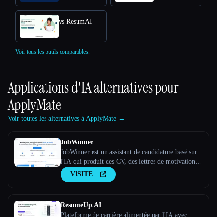
vs ResumAI
Voir tous les outils comparables.
Applications d'IA alternatives pour
ApplyMate
Voir toutes les alternatives à ApplyMate →
JobWinner
JobWinner est un assistant de candidature basé sur
l'IA qui produit des CV, des lettres de motivation et
des documents de préparation aux entretiens sur
VISITE
mesure.
ResumeUp.AI
Plateforme de carrière alimentée par l'IA avec