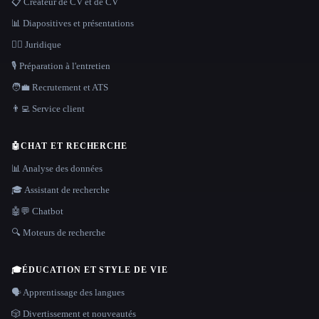
📋 Créateur de CV et de CV
📊 Diapositives et présentations
👩‍⚖️ Juridique
🎙️ Préparation à l'entretien
🧑‍💼 Recrutement et ATS
👨‍💻 Service client
🤖
CHAT ET RECHERCHE
📊 Analyse des données
🎓 Assistant de recherche
🤖💬 Chatbot
🔍 Moteurs de recherche
🎓
ÉDUCATION ET STYLE DE VIE
🗣️ Apprentissage des langues
🎲 Divertissement et nouveautés