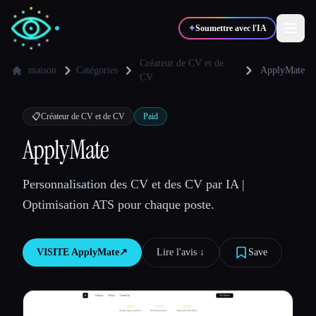
✦
Soumettre avec l'IA
Créateur de CV et de
maison
Catégories
ApplyMate
CV
✍️
🎨
Auteurs
Designers
📋
Créateur de CV et de CV
Paid
ApplyMate
💻
📈
Développeurs
Marketeurs
Personnalisation des CV et des CV par IA |
🎓
🎬
Étudiants
Créateurs
Optimisation ATS pour chaque poste.
VISITE
ApplyMate
↗︎
Lire l'avis ↓︎
Save
Blog
Comparer les outils