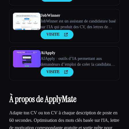
des entretiens plus rapidement grâce à
l'optimisation des CV par IA.
JobWinner
JobWinner est un assistant de candidature basé
sur l'IA qui produit des CV, des lettres de
motivation et des documents de préparation
VISITE
aux entretiens sur mesure.
AiApply
AIApply : outils d''IA permettant aux
demandeurs d''emploi de créer la candidature
parfaite
VISITE
À propos de ApplyMate
Adapte ton CV ou ton CV à chaque description de poste en
60 secondes. Optimisation des mots clés basée sur l'IA, lettre
de motivation correspondante gratuite et sortie prête pour