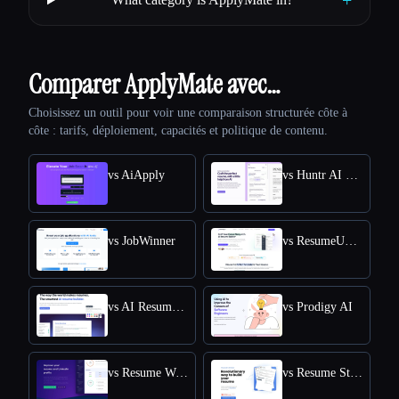
+
Comparer ApplyMate avec…
Choisissez un outil pour voir une comparaison structurée côte à
côte : tarifs, déploiement, capacités et politique de contenu.
vs AiApply
vs Huntr AI Resume Builder
vs JobWinner
vs ResumeUp.AI
vs AI Resume Editor
vs Prodigy AI
vs Resume Worded
vs Resume Studio