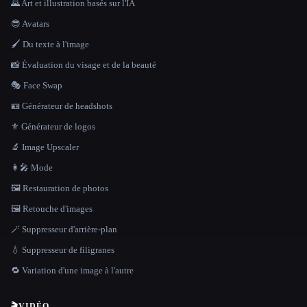
🌄 Art et illustration basés sur l'IA
😎 Avatars
🖌️ Du texte à l'image
📸 Évaluation du visage et de la beauté
🎭 Face Swap
🪪 Générateur de headshots
⚜️ Générateur de logos
🔬 Image Upscaler
👩‍🎤 Mode
🖼️ Restauration de photos
🖼️ Retouche d'images
🪄 Suppresseur d'arrière-plan
💧 Suppresseur de filigranes
🔁 Variation d'une image à l'autre
🎬
VIDÉO