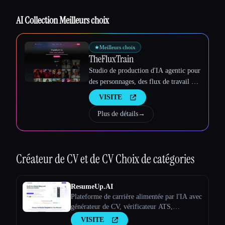
AI Collection Meilleurs choix
★
Meilleurs choix
TheFluxTrain
Studio de production d'IA agentic pour
des personnages, des flux de travail et
des vidéos cohérents
VISITE
Plus de détails
→
Créateur de CV et de CV
Choix de catégories
ResumeUp.AI
Plateforme de carrière alimentée par l'IA avec
générateur de CV, vérificateur ATS,
optimiseur LinkedIn et plus encore. Réalisez
VISITE