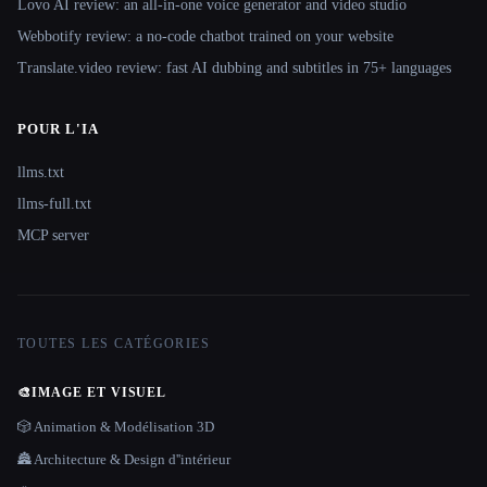
Lovo AI review: an all-in-one voice generator and video studio
Webbotify review: a no-code chatbot trained on your website
Translate.video review: fast AI dubbing and subtitles in 75+ languages
POUR L'IA
llms.txt
llms-full.txt
MCP server
TOUTES LES CATÉGORIES
🎨
IMAGE ET VISUEL
🎲 Animation & Modélisation 3D
🏯 Architecture & Design d''intérieur