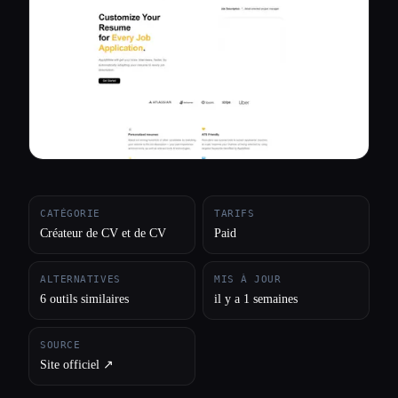
Toutes les catégories
À propos
CATÉGORIE
TARIFS
Créateur de CV et de CV
Paid
ALTERNATIVES
MIS À JOUR
6 outils similaires
il y a 1 semaines
SOURCE
Site officiel ↗︎
Esc