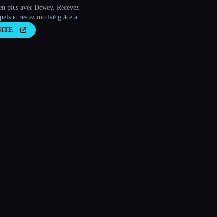
-en plus avec Dewey. Recevez
pels et restez motivé grâce aux
es texte de Dewey, votre ami
SITE
able de l''IA.