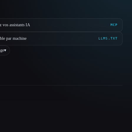
 vos assistants IA
MCP
ible par machine
LLMS.TXT
ge
▾