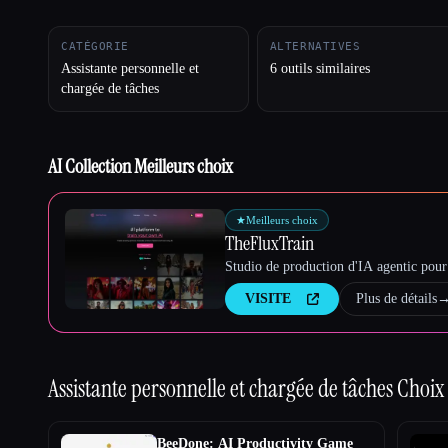
CATÉGORIE
ALTERNATIVES
Assistante personnelle et
6 outils similaires
Esc
chargée de tâches
AI Collection Meilleurs choix
★
Meilleurs choix
TheFluxTrain
Studio de production d'IA agentic pour 
VISITE
Plus de détails
Assistante personnelle et chargée de tâches
Choix 
BeeDone: AI Productivity Game