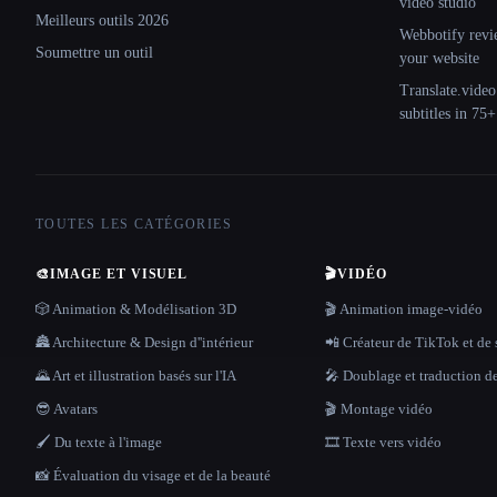
video studio
Meilleurs outils 2026
Webbotify revi
Soumettre un outil
your website
Translate.video
subtitles in 75
TOUTES LES CATÉGORIES
🎨
IMAGE ET VISUEL
🎬
VIDÉO
🎲 Animation & Modélisation 3D
🎬 Animation image-vidéo
🏯 Architecture & Design d''intérieur
📲 Créateur de TikTok et de 
🌄 Art et illustration basés sur l'IA
🎤 Doublage et traduction d
😎 Avatars
🎬 Montage vidéo
🖌️ Du texte à l'image
🎞️ Texte vers vidéo
📸 Évaluation du visage et de la beauté