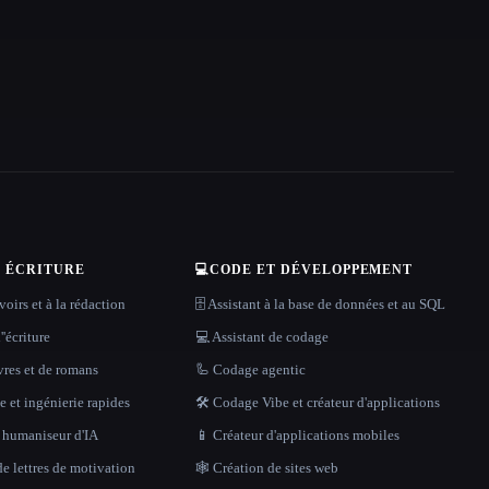
T ÉCRITURE
💻
CODE ET DÉVELOPPEMENT
oirs et à la rédaction
🗄️ Assistant à la base de données et au SQL
''écriture
💻 Assistant de codage
vres et de romans
🦾 Codage agentic
 et ingénierie rapides
🛠️ Codage Vibe et créateur d'applications
t humaniseur d'IA
📱 Créateur d'applications mobiles
e lettres de motivation
🕸 Création de sites web