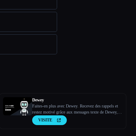
Dewey
Faites-en plus avec Dewey. Recevez des rappels et
restez motivé grâce aux messages texte de Dewey,
votre ami responsable de l''IA.
VISITE