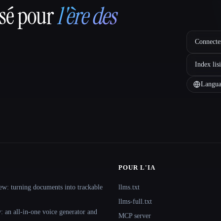
nsé pour
l'ère des
Connectez
Index lis
Langua
POUR L'IA
ew: turning documents into trackable
llms.txt
llms-full.txt
 an all-in-one voice generator and
MCP server