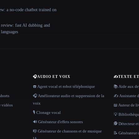
ew: a no-code chatbot trained on
 review: fast AI dubbing and
+ languages
🎧
AUDIO ET VOIX
✍️
TEXTE E
☎️ Agent vocal et robot téléphonique
📚 Aide aux dev
shorts
🎧 Améliorateur audio et suppression de la
✍️ Assistante d
voix
e vidéos
📖 Auteur de li
🎙️ Clonage vocal
💡 Bibliothèque
🔊 Générateur d'effets sonores
🕵️ Détecteur e
🎼 Générateur de chansons et de musique
📝 Générateur d
IA