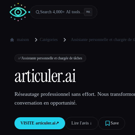
Search 4,000+ AI tools…
⌘
K
maison
Catégories
Assistante personnelle et chargée de t
✅
Assistante personnelle et chargée de tâches
articuler.ai
Réseautage professionnel sans effort. Nous transform
conversation en opportunité.
VISITE
articuler.ai
↗︎
Lire l'avis ↓︎
Save