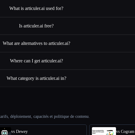
What is articuler.ai used for?
Is articuler.ai free?
What are alternatives to articuler.ai?
Where can I get articuler.ai?
What category is articuler.ai in?
arifs, déploiement, capacités et politique de contenu.
vs Dewey
vs Cogram