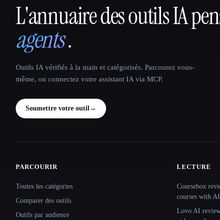
L'annuaire des outils IA pe
That AI Collection
agents
.
Outils IA vérifiés à la main et catégorisés. Parcourez vous-
même, ou connectez votre assistant IA via MCP.
Soumettre votre outil
→
PARCOURIR
LECTURE
Site navigation
Toutes les catégories
Coursebox revi
courses with AI
Comparer des outils
Lovo AI review:
Outils par audience