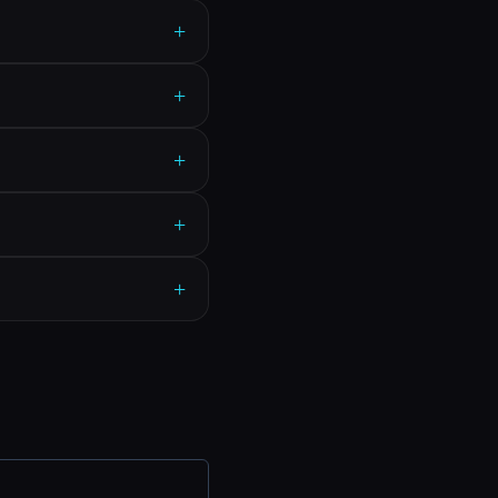
+
+
+
+
+