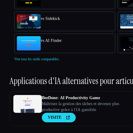
vs Sidekick
vs AI Finder
Voir tous les outils comparables.
Applications d'IA alternatives pour
articu
BeeDone: AI Productivity Game
Maîtrisez la gestion des tâches et devenez plus
productive grâce à l'IA gamifiée
VISITE