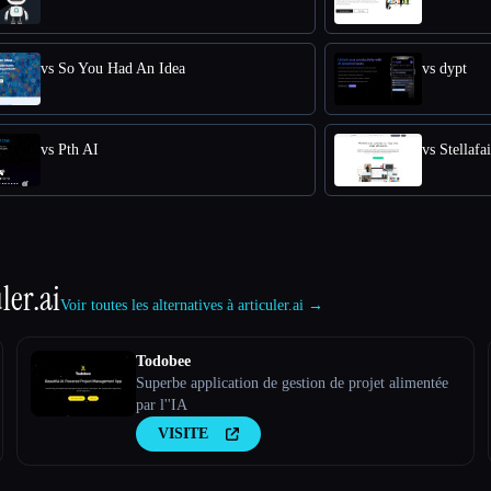
vs So You Had An Idea
vs dypt
vs Pth AI
vs Stellafai
ler.ai
Voir toutes les alternatives à articuler.ai →
Todobee
Superbe application de gestion de projet alimentée
par l''IA
VISITE