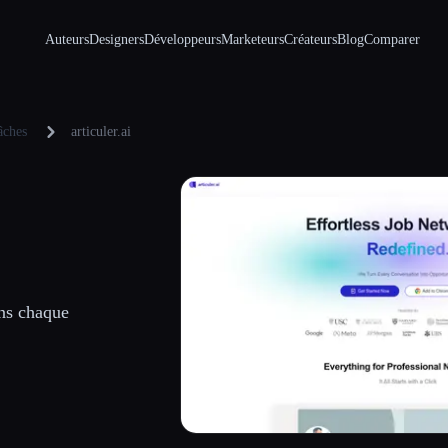
Auteurs
Designers
Développeurs
Marketeurs
Créateurs
Blog
Comparer
âches
articuler.ai
ons chaque