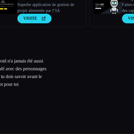
Superbe application de gestion de
Faites
projet alimentée par l''IA
des rap
messag
VISITE
VI
respons
oid n'a jamais été aussi
café avec des personnages
tu dois savoir avant le
t pour toi