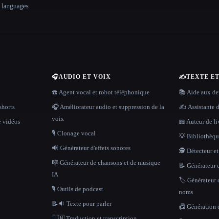
+ languages
🎧
AUDIO ET VOIX
✍️
TEXTE E
☎️ Agent vocal et robot téléphonique
📚 Aide aux dev
shorts
🎧 Améliorateur audio et suppression de la
✍️ Assistante d
voix
e vidéos
📖 Auteur de li
🎙️ Clonage vocal
💡 Bibliothèque
🔊 Générateur d'effets sonores
🕵️ Détecteur e
🎼 Générateur de chansons et de musique
📝 Générateur d
IA
🏷️ Générateur 
🎙️ Outils de podcast
noms
📝🔉 Texte pour parler
📠 Génération 
🇺🇳 Traduction et transcription