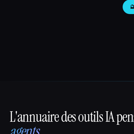

L'annuaire des outils IA pe
That AI Collection
agents
.