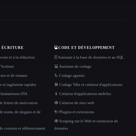
T ÉCRITURE
💻
CODE ET DÉVELOPPEMENT
oirs et à la rédaction
🗄️ Assistant à la base de données et au SQL
''écriture
💻 Assistant de codage
vres et de romans
🦾 Codage agentic
 et ingénierie rapides
🛠️ Codage Vibe et créateur d'applications
t humaniseur d'IA
📱 Créateur d'applications mobiles
e lettres de motivation
🕸 Création de sites web
de noms, de slogans et de
🔌 Plugins et extensions
🕸️ Scraping sur le Web et extraction de
de contenu et référencement
données