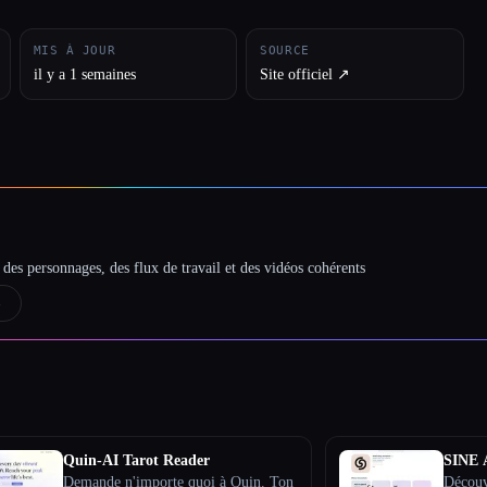
MIS À JOUR
SOURCE
il y a 1 semaines
Site officiel ↗︎
des personnages, des flux de travail et des vidéos cohérents
→
Quin-AI Tarot Reader
SINE 
Demande n'importe quoi à Quin. Ton
Découv