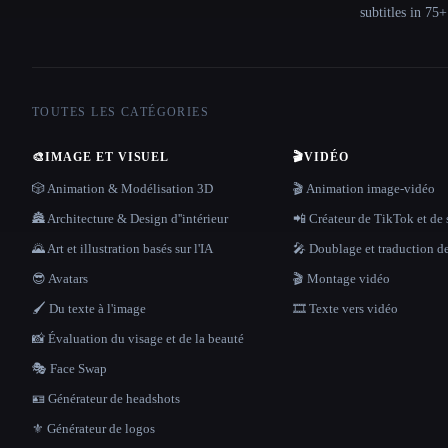
subtitles in 75
TOUTES LES CATÉGORIES
🎨
IMAGE ET VISUEL
🎬
VIDÉO
🎲 Animation & Modélisation 3D
🎬 Animation image-vidéo
🏯 Architecture & Design d''intérieur
📲 Créateur de TikTok et de 
🌄 Art et illustration basés sur l'IA
🎤 Doublage et traduction d
😎 Avatars
🎬 Montage vidéo
🖌️ Du texte à l'image
🎞️ Texte vers vidéo
📸 Évaluation du visage et de la beauté
🎭 Face Swap
🪪 Générateur de headshots
⚜️ Générateur de logos