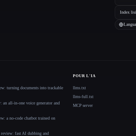
Index lis
Langua
POUR L'IA
ew: turning documents into trackable
llms.txt
llms-full.txt
 an all-in-one voice generator and
MCP server
ew: a no-code chatbot trained on
 review: fast AI dubbing and