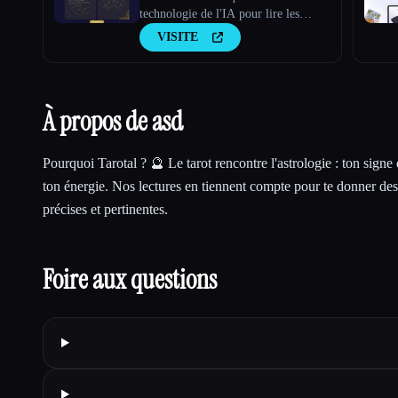
technologie de l'IA pour lire les
cartes de tarot
VISITE
À propos de asd
Pourquoi Tarotal ? 🔮 Le tarot rencontre l'astrologie : ton sign
ton énergie. Nos lectures en tiennent compte pour te donner de
précises et pertinentes.
Foire aux questions