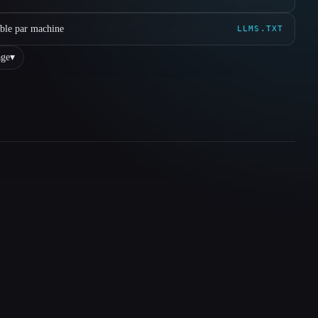
ible par machine
LLMS.TXT
ge
▾