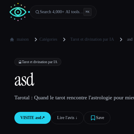
Search 4,000+ AI tools…
⌘
K
maison
Catégories
Tarot et divination par IA
asd
🔮
Tarot et divination par IA
asd
Tarotal : Quand le tarot rencontre l'astrologie pour m
VISITE
asd
↗︎
Lire l'avis ↓︎
Save