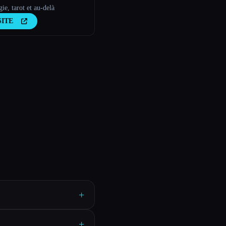
gie, tarot et au-delà
SITE
+
+