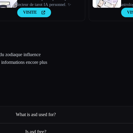
lecteur de tarot IA personnel. ✨
astrolo
VISITE
VI
e du zodiaque influence
s informations encore plus
What is asd used for?
Is asd free?