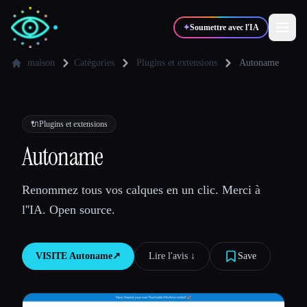
✦
Soumettre avec l'IA
maison
Catégories
Plugins et extensions
Autoname
✍️
🎨
Auteurs
Designers
🔌
Plugins et extensions
💻
📈
Autoname
Développeurs
Marketeurs
Renommez tous vos calques en un clic. Merci à
🎓
🎬
Étudiants
Créateurs
l''IA. Open source.
VISITE
Autoname
↗︎
Lire l'avis ↓︎
Save
Blog
Comparer les outils