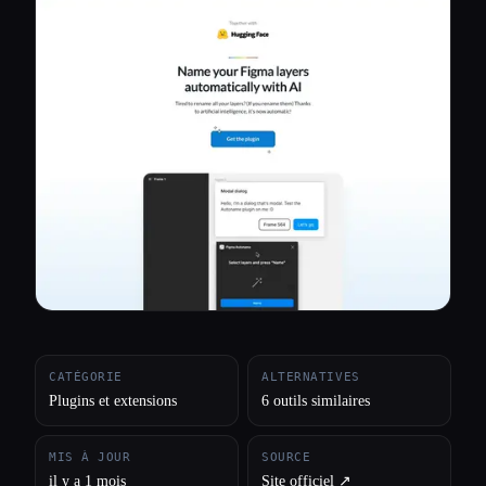
Toutes les catégories
À propos
CATÉGORIE
ALTERNATIVES
Plugins et extensions
6 outils similaires
MIS À JOUR
SOURCE
Esc
il y a 1 mois
Site officiel ↗︎