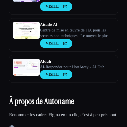
l'IA !
VISITE
Aicado AI
Centre de mise en œuvre de l'IA pour les
secteurs non techniques | Le moyen le plus
simple d'intégrer l'IA à ton activité
VISITE
AIduh
AI-Responder pour HostAway - AI Duh
VISITE
À propos de Autoname
Renommer les cadres Figma en un clic, c''est à peu près tout.