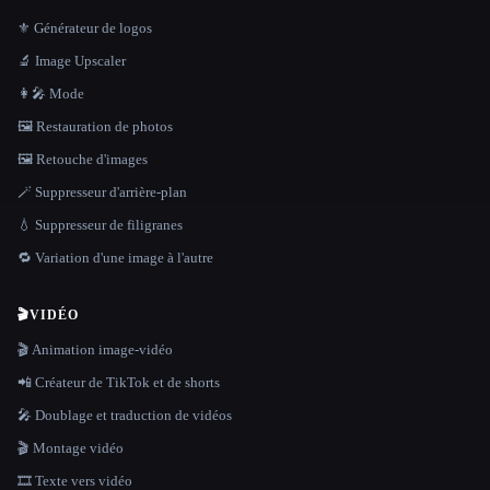
⚜️ Générateur de logos
🔬 Image Upscaler
👩‍🎤 Mode
🖼️ Restauration de photos
🖼️ Retouche d'images
🪄 Suppresseur d'arrière-plan
💧 Suppresseur de filigranes
🔁 Variation d'une image à l'autre
🎬
VIDÉO
🎬 Animation image-vidéo
📲 Créateur de TikTok et de shorts
🎤 Doublage et traduction de vidéos
🎬 Montage vidéo
🎞️ Texte vers vidéo