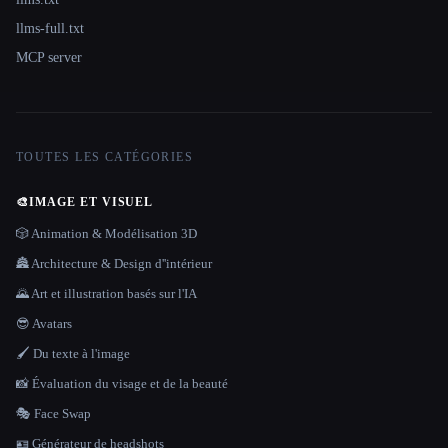
llms-full.txt
MCP server
TOUTES LES CATÉGORIES
🎨
IMAGE ET VISUEL
🎲 Animation & Modélisation 3D
🏯 Architecture & Design d''intérieur
🌄 Art et illustration basés sur l'IA
😎 Avatars
🖌️ Du texte à l'image
📸 Évaluation du visage et de la beauté
🎭 Face Swap
🪪 Générateur de headshots