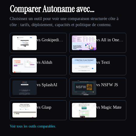
Comparer Autoname avec…
Choisissez un outil pour voir une comparaison structurée côte à
côte : tarifs, déploiement, capacités et politique de contenu.
vs Grokipedia VS Wikipedia
vs All in One Accessibility
vs AIduh
vs Texti
vs SplashAI
vs NSFW JS
vs Glasp
vs Magic Mate
Voir tous les outils comparables.