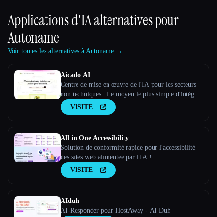
Applications d'IA alternatives pour
Autoname
Voir toutes les alternatives à Autoname →
Aicado AI
Centre de mise en œuvre de l'IA pour les secteurs
non techniques | Le moyen le plus simple d'intégrer
l'IA à ton activité
VISITE
All in One Accessibility
Solution de conformité rapide pour l'accessibilité
des sites web alimentée par l'IA !
VISITE
AIduh
AI-Responder pour HostAway - AI Duh