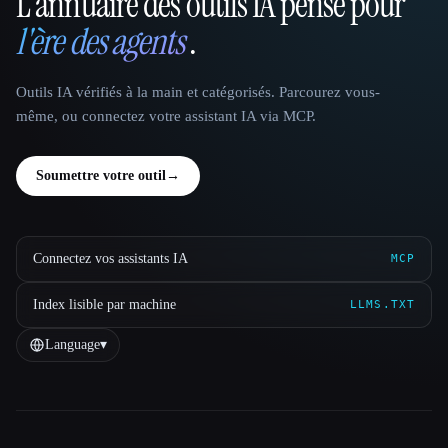
L'annuaire des outils IA pensé pour
That AI Collection
l'ère des agents
.
Outils IA vérifiés à la main et catégorisés. Parcourez vous-
même, ou connectez votre assistant IA via MCP.
Soumettre votre outil
→
Connectez vos assistants IA
MCP
Index lisible par machine
LLMS.TXT
Language
▾