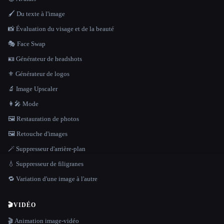
🖌️ Du texte à l'image
📸 Évaluation du visage et de la beauté
🎭 Face Swap
🪪 Générateur de headshots
⚜️ Générateur de logos
🔬 Image Upscaler
👩‍🎤 Mode
🖼️ Restauration de photos
🖼️ Retouche d'images
🪄 Suppresseur d'arrière-plan
💧 Suppresseur de filigranes
🔁 Variation d'une image à l'autre
🎬
VIDÉO
🎬 Animation image-vidéo