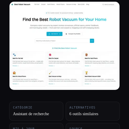
Toutes les catégories
À propos
CATÉGORIE
ALTERNATIVES
Assistant de recherche
6 outils similaires
MIS À JOUR
SOURCE