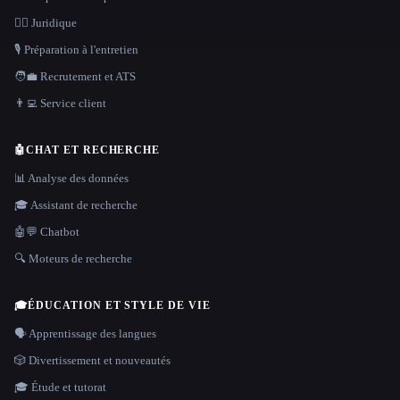
👩‍⚖️ Juridique
🎙️ Préparation à l'entretien
🧑‍💼 Recrutement et ATS
👨‍💻 Service client
🤖
CHAT ET RECHERCHE
📊 Analyse des données
🎓 Assistant de recherche
🤖💬 Chatbot
🔍 Moteurs de recherche
🎓
ÉDUCATION ET STYLE DE VIE
🗣️ Apprentissage des langues
🎲 Divertissement et nouveautés
🎓 Étude et tutorat