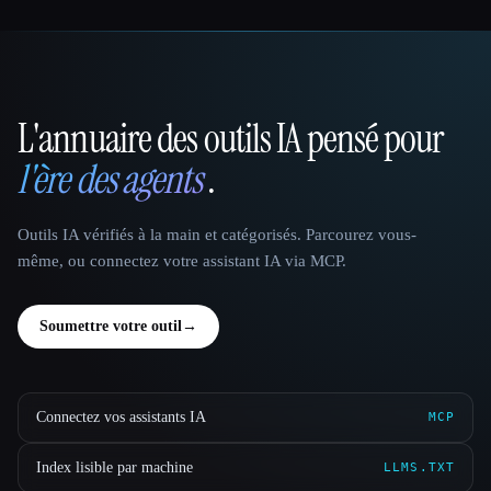
L'annuaire des outils IA pensé pour
That AI Collection
l'ère des agents
.
Outils IA vérifiés à la main et catégorisés. Parcourez vous-
même, ou connectez votre assistant IA via MCP.
Soumettre votre outil
→
Connectez vos assistants IA
MCP
Index lisible par machine
LLMS.TXT