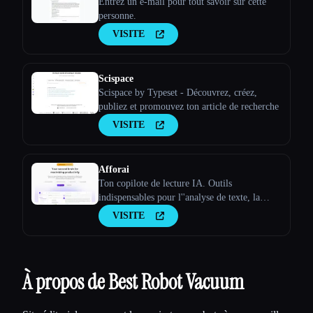
Entrez un e-mail pour tout savoir sur cette
personne.
VISITE
Scispace
Scispace by Typeset - Découvrez, créez,
publiez et promouvez ton article de recherche
VISITE
Afforai
Ton copilote de lecture IA. Outils
indispensables pour l''analyse de texte, la
recherche et la recherche de documents
VISITE
À propos de Best Robot Vacuum