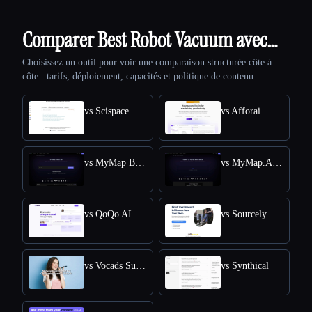
Comparer Best Robot Vacuum avec…
Choisissez un outil pour voir une comparaison structurée côte à
côte : tarifs, déploiement, capacités et politique de contenu.
vs Scispace
vs Afforai
vs MyMap Book Summerizer
vs MyMap.AI Research Paper Summarizer
vs QoQo AI
vs Sourcely
vs Vocads Survey
vs Synthical