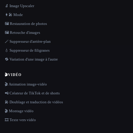
🔬 Image Upscaler
👩‍🎤 Mode
🖼️ Restauration de photos
🖼️ Retouche d'images
🪄 Suppresseur d'arrière-plan
💧 Suppresseur de filigranes
🔁 Variation d'une image à l'autre
🎬
VIDÉO
🎬 Animation image-vidéo
📲 Créateur de TikTok et de shorts
🎤 Doublage et traduction de vidéos
🎬 Montage vidéo
🎞️ Texte vers vidéo