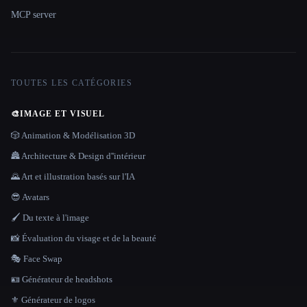
MCP server
TOUTES LES CATÉGORIES
🎨
IMAGE ET VISUEL
🎲 Animation & Modélisation 3D
🏯 Architecture & Design d''intérieur
🌄 Art et illustration basés sur l'IA
😎 Avatars
🖌️ Du texte à l'image
📸 Évaluation du visage et de la beauté
🎭 Face Swap
🪪 Générateur de headshots
⚜️ Générateur de logos