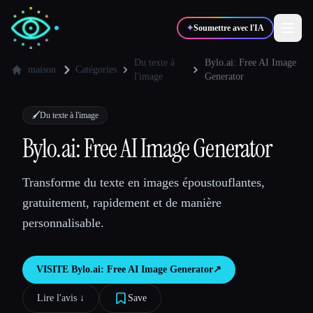
✦
Soumettre avec l'IA
Du texte à
Bylo.ai: Free AI Image
maison
Catégories
l'image
Generator
✍️
🎨
Auteurs
Designers
🖌️
Du texte à l'image
Bylo.ai: Free AI Image Generator
💻
📈
Développeurs
Marketeurs
Transforme du texte en images époustouflantes,
🎓
🎬
Étudiants
Créateurs
gratuitement, rapidement et de manière
personnalisable.
VISITE
Bylo.ai: Free AI Image Generator
↗︎
Blog
Lire l'avis ↓︎
Save
Comparer les outils