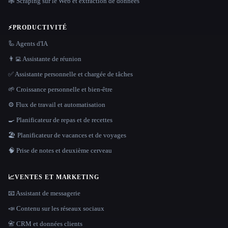
🕸️ Scraping sur le Web et extraction de données
⚡
PRODUCTIVITÉ
🦾 Agents d'IA
👨‍💻 Assistante de réunion
✅ Assistante personnelle et chargée de tâches
🌱 Croissance personnelle et bien-être
⚙️ Flux de travail et automatisation
🍳 Planificateur de repas et de recettes
🏖 Planificateur de vacances et de voyages
🧠 Prise de notes et deuxième cerveau
📈
VENTES ET MARKETING
📧 Assistant de messagerie
📣 Contenu sur les réseaux sociaux
📇 CRM et données clients