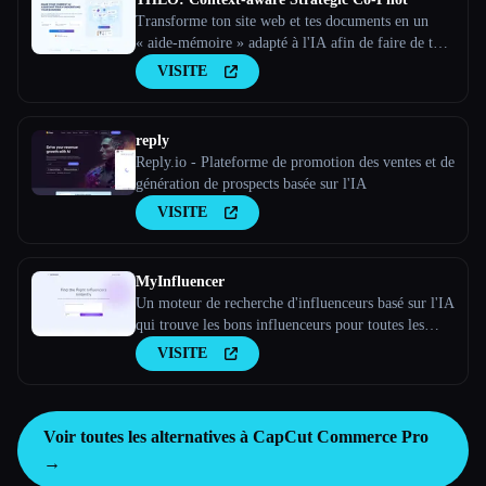
Transforme ton site web et tes documents en un
« aide-mémoire » adapté à l'IA afin de faire de ton
assistant d'IA un partenaire stratégique
VISITE
reply
Reply.io - Plateforme de promotion des ventes et de
génération de prospects basée sur l'IA
VISITE
MyInfluencer
Un moteur de recherche d'influenceurs basé sur l'IA
qui trouve les bons influenceurs pour toutes les
entreprises
VISITE
Voir toutes les alternatives à CapCut Commerce Pro
→