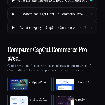
+
What are alternatives to CapCut Commerce Pro?
+
Where can I get CapCut Commerce Pro?
+
What category is CapCut Commerce Pro in?
Comparer CapCut Commerce Pro
avec…
Choisissez un outil pour voir une comparaison structurée côte à
côte : tarifs, déploiement, capacités et politique de contenu.
vs ApplyPass
vs LinkDR
vs THEO: Context-aware Strategic Co-Pilot
vs reply