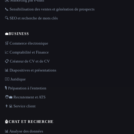
✉️ Marketing par e-mail
📞 Sensibilisation des ventes et génération de prospects
🔍 SEO et recherche de mots clés
💼
BUSINESS
🛒 Commerce électronique
📈 Comptabilité et Finance
📋 Créateur de CV et de CV
📊 Diapositives et présentations
👩‍⚖️ Juridique
🎙️ Préparation à l'entretien
🧑‍💼 Recrutement et ATS
👨‍💻 Service client
🤖
CHAT ET RECHERCHE
📊 Analyse des données