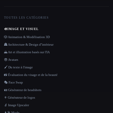
TOUTES LES CATÉGORIES
🎨
IMAGE ET VISUEL
🎲 Animation & Modélisation 3D
🏯 Architecture & Design d''intérieur
🌄 Art et illustration basés sur l'IA
😎 Avatars
🖌️ Du texte à l'image
📸 Évaluation du visage et de la beauté
🎭 Face Swap
🪪 Générateur de headshots
⚜️ Générateur de logos
🔬 Image Upscaler
👩‍🎤 Mode