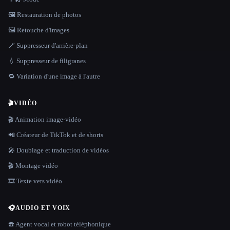
🖼️ Restauration de photos
🖼️ Retouche d'images
🪄 Suppresseur d'arrière-plan
💧 Suppresseur de filigranes
🔁 Variation d'une image à l'autre
🎬
VIDÉO
🎬 Animation image-vidéo
📲 Créateur de TikTok et de shorts
🎤 Doublage et traduction de vidéos
🎬 Montage vidéo
🎞️ Texte vers vidéo
🎧
AUDIO ET VOIX
☎️ Agent vocal et robot téléphonique