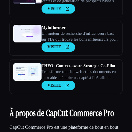
ventes et de génération de prospects basée sur
l'IA
VISITE
MyInfluencer
Un moteur de recherche d'influenceurs basé
sur l'IA qui trouve les bons influenceurs pour
toutes les entreprises
VISITE
THEO: Context-aware Strategic Co-Pilot
Transforme ton site web et tes documents en
un « aide-mémoire » adapté à l'IA afin de
faire de ton assistant d'IA un partenaire
VISITE
stratégique
À propos de CapCut Commerce Pro
CapCut Commerce Pro est une plateforme de bout en bout