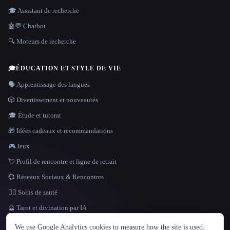
🎓 Assistant de recherche
🤖💬 Chatbot
🔍 Moteurs de recherche
🎓
ÉDUCATION ET STYLE DE VIE
🗣️ Apprentissage des langues
🎲 Divertissement et nouveautés
🎓 Étude et tutorat
🎁 Idées cadeaux et recommandations
🎮 Jeux
💘 Profil de rencontre et ligne de retrait
💞 Réseaux Sociaux & Rencontres
👩‍⚕️ Soins de santé
🔮 Tarot et divination par IA
LANGUE
We use Google Analytics cookies to measure how the site is used.
English
español
Français
Русский
简体中文