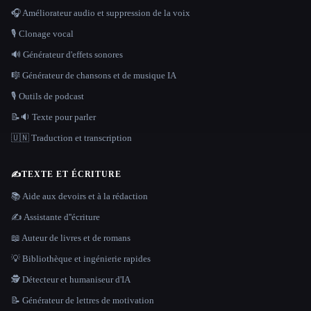
🎧 Améliorateur audio et suppression de la voix
🎙️ Clonage vocal
🔊 Générateur d'effets sonores
🎼 Générateur de chansons et de musique IA
🎙️ Outils de podcast
📝🔉 Texte pour parler
🇺🇳 Traduction et transcription
✍️
TEXTE ET ÉCRITURE
📚 Aide aux devoirs et à la rédaction
✍️ Assistante d''écriture
📖 Auteur de livres et de romans
💡 Bibliothèque et ingénierie rapides
🕵️ Détecteur et humaniseur d'IA
📝 Générateur de lettres de motivation