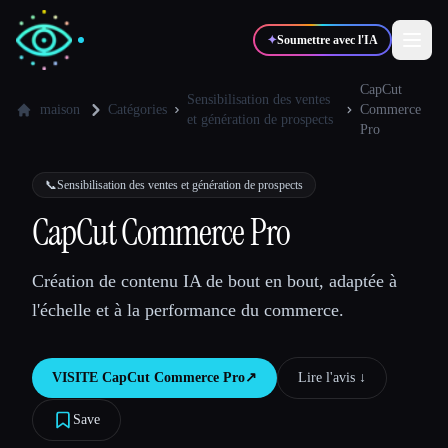
✦
Soumettre avec l'IA
CapCut
Sensibilisation des ventes
maison
Catégories
Commerce
et génération de prospects
Pro
✍️
🎨
Auteurs
Designers
📞
Sensibilisation des ventes et génération de prospects
💻
📈
Développeurs
Marketeurs
CapCut Commerce Pro
Création de contenu IA de bout en bout, adaptée à
🎓
🎬
Étudiants
Créateurs
l'échelle et à la performance du commerce.
VISITE
CapCut Commerce Pro
↗︎
Lire l'avis ↓︎
Blog
Save
Comparer les outils