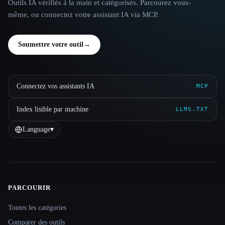
Outils IA vérifiés à la main et catégorisés. Parcourez vous-
même, ou connectez votre assistant IA via MCP.
Soumettre votre outil
→
Connectez vos assistants IA
MCP
Index lisible par machine
LLMS.TXT
Language
▾
PARCOURIR
Site navigation
Toutes les catégories
Comparer des outils