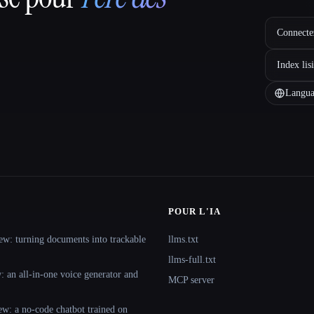
Connectez
Index lis
Langua
POUR L'IA
ew: turning documents into trackable
llms.txt
llms-full.txt
 an all-in-one voice generator and
MCP server
ew: a no-code chatbot trained on