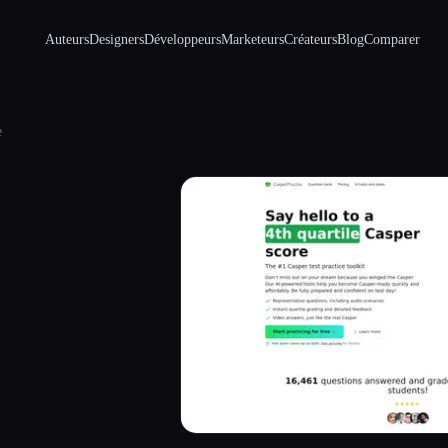
Auteurs
Designers
Développeurs
Marketeurs
Créateurs
Blog
Comparer
e