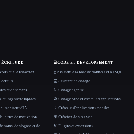
T ÉCRITURE
💻
CODE ET DÉVELOPPEMENT
oirs et à la rédaction
🗄️ Assistant à la base de données et au SQL
''écriture
💻 Assistant de codage
vres et de romans
🦾 Codage agentic
 et ingénierie rapides
🛠️ Codage Vibe et créateur d'applications
t humaniseur d'IA
📱 Créateur d'applications mobiles
e lettres de motivation
🕸 Création de sites web
de noms, de slogans et de
🔌 Plugins et extensions