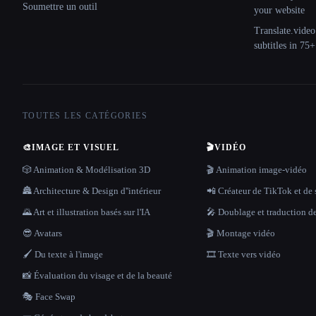
Soumettre un outil
your website
Translate.video
subtitles in 75
TOUTES LES CATÉGORIES
🎨
IMAGE ET VISUEL
🎬
VIDÉO
🎲 Animation & Modélisation 3D
🎬 Animation image-vidéo
🏯 Architecture & Design d''intérieur
📲 Créateur de TikTok et de 
🌄 Art et illustration basés sur l'IA
🎤 Doublage et traduction d
😎 Avatars
🎬 Montage vidéo
🖌️ Du texte à l'image
🎞️ Texte vers vidéo
📸 Évaluation du visage et de la beauté
🎭 Face Swap