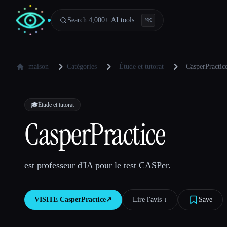
Search 4,000+ AI tools…
⌘
K
maison
Catégories
Étude et tutorat
CasperPractic
🎓
Étude et tutorat
CasperPractice
est professeur d'IA pour le test CASPer.
VISITE
CasperPractice
↗︎
Lire l'avis ↓︎
Save