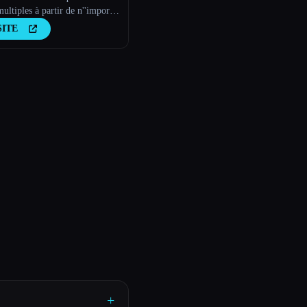
ultiples à partir de n''importe
xte
SITE
+