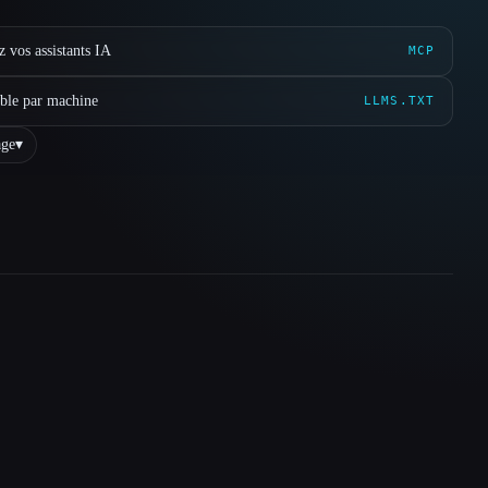
 vos assistants IA
MCP
ible par machine
LLMS.TXT
ge
▾