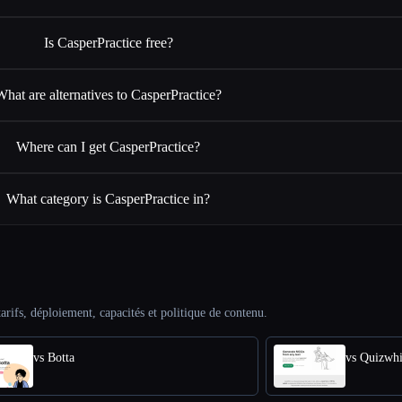
Is CasperPractice free?
What are alternatives to CasperPractice?
Where can I get CasperPractice?
What category is CasperPractice in?
arifs, déploiement, capacités et politique de contenu.
vs Botta
vs Quizwh