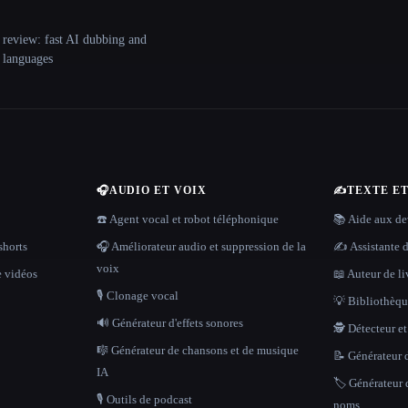
 review: fast AI dubbing and
+ languages
🎧
AUDIO ET VOIX
✍️
TEXTE E
☎️ Agent vocal et robot téléphonique
📚 Aide aux dev
shorts
🎧 Améliorateur audio et suppression de la
✍️ Assistante d
voix
e vidéos
📖 Auteur de li
🎙️ Clonage vocal
💡 Bibliothèque
🔊 Générateur d'effets sonores
🕵️ Détecteur e
🎼 Générateur de chansons et de musique
📝 Générateur d
IA
🏷️ Générateur 
🎙️ Outils de podcast
noms