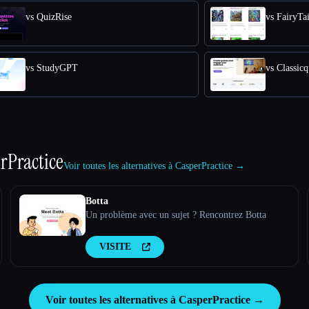
vs QuizRise
vs FairyTa
vs StudyGPT
vs Classic
rPractice
Voir toutes les alternatives à CasperPractice →
Botta
Un problème avec un sujet ? Rencontrez Botta
VISITE
Voir toutes les alternatives à CasperPractice →