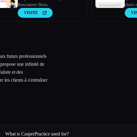
Rencontrez Botta
choix m
quel te
VISITE
VI
aux futurs professionnels
 propose une infinité de
liste et des
r les clients à s'entraîner
What is CasperPractice used for?