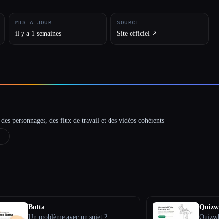
MIS À JOUR
SOURCE
il y a 1 semaines
Site officiel ↗︎
des personnages, des flux de travail et des vidéos cohérents
→
Botta
Quizw
Un problème avec un sujet ?
Quizwh