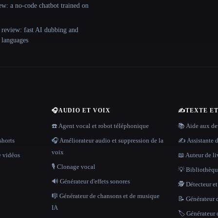
ew: a no-code chatbot trained on
 review: fast AI dubbing and
+ languages
🎧
AUDIO ET VOIX
✍️
TEXTE E
☎️ Agent vocal et robot téléphonique
📚 Aide aux dev
shorts
🎧 Améliorateur audio et suppression de la
✍️ Assistante d
voix
e vidéos
📖 Auteur de li
🎙️ Clonage vocal
💡 Bibliothèque
🔊 Générateur d'effets sonores
🕵️ Détecteur e
🎼 Générateur de chansons et de musique
📝 Générateur d
IA
🏷️ Générateur 