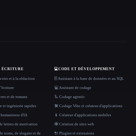
T ÉCRITURE
💻
CODE ET DÉVELOPPEMENT
oirs et à la rédaction
🗄️ Assistant à la base de données et au SQL
''écriture
💻 Assistant de codage
vres et de romans
🦾 Codage agentic
 et ingénierie rapides
🛠️ Codage Vibe et créateur d'applications
t humaniseur d'IA
📱 Créateur d'applications mobiles
e lettres de motivation
🕸 Création de sites web
de noms, de slogans et de
🔌 Plugins et extensions