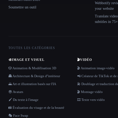
Webbotify revi
Soumettre un outil
your website
Translate.video
subtitles in 75
TOUTES LES CATÉGORIES
🎨
IMAGE ET VISUEL
🎬
VIDÉO
🎲 Animation & Modélisation 3D
🎬 Animation image-vidéo
🏯 Architecture & Design d''intérieur
📲 Créateur de TikTok et de 
🌄 Art et illustration basés sur l'IA
🎤 Doublage et traduction d
😎 Avatars
🎬 Montage vidéo
🖌️ Du texte à l'image
🎞️ Texte vers vidéo
📸 Évaluation du visage et de la beauté
🎭 Face Swap