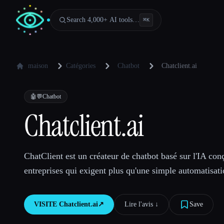
Search 4,000+ AI tools…
⌘
K
maison
Catégories
Chatbot
Chatclient.ai
🤖💬
Chatbot
Chatclient.ai
ChatClient est un créateur de chatbot basé sur l'IA con
entreprises qui exigent plus qu'une simple automatisati
VISITE
Chatclient.ai
↗︎
Lire l'avis ↓︎
Save