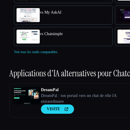
vs My AskAI
vs Chatsimple
Voir tous les outils comparables.
Applications d'IA alternatives pour
Chatc
DreamPal
DreamPal : ton portail vers un chat de rôle IA
extraordinaire
VISITE