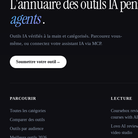
L'annuaire des outils IA pe
That AI Collection
agents
.
Outils IA vérifiés à la main et catégorisés. Parcourez vous-
même, ou connectez votre assistant IA via MCP.
Soumettre votre outil
→
PARCOURIR
LECTURE
Site navigation
Toutes les catégories
Coursebox revi
courses with AI
Comparer des outils
Lovo AI review:
Outils par audience
video studio
Meilleurs outils 2026