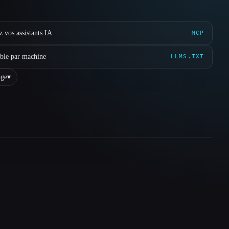
 vos assistants IA
MCP
ible par machine
LLMS.TXT
ge
▾