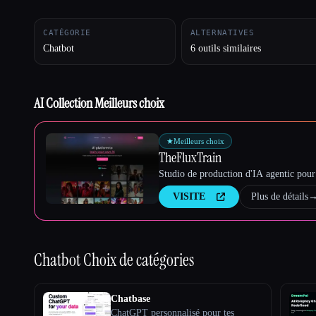
CATÉGORIE
ALTERNATIVES
Chatbot
6 outils similaires
Esc
AI Collection Meilleurs choix
★
Meilleurs choix
TheFluxTrain
Studio de production d'IA agentic pour 
VISITE
Plus de détails
Chatbot
Choix de catégories
Chatbase
ChatGPT personnalisé pour tes