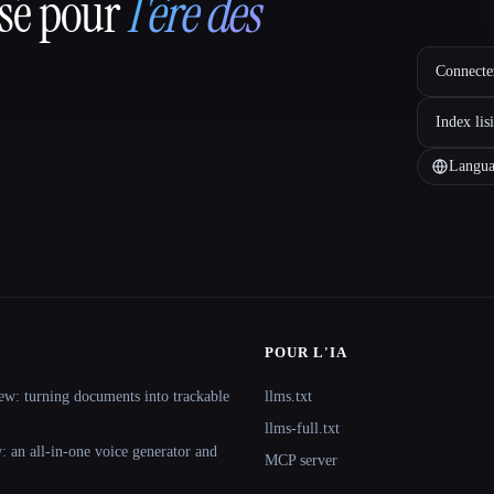
nsé pour
l'ère des
Connectez
Index lis
Langua
POUR L'IA
ew: turning documents into trackable
llms.txt
llms-full.txt
 an all-in-one voice generator and
MCP server