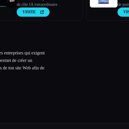
de rôle IA extraordinaire
de poin
s'intèg
VISITE
VI
pour fo
à toi, 
es entreprises qui exigent
permet de créer un
s de ton site Web afin de