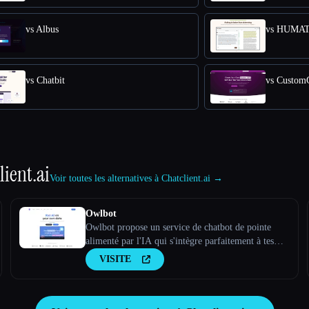
vs Albus
vs HUMA
vs Chatbit
vs Custo
lient.ai
Voir toutes les alternatives à Chatclient.ai →
Owlbot
Owlbot propose un service de chatbot de pointe
alimenté par l'IA qui s'intègre parfaitement à tes
données pour fournir des réponses instantanées à
VISITE
toi, à tes clients ou à ton équipe.