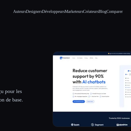
Auteurs
Designers
Développeurs
Marketeurs
Créateurs
Blog
Comparer
çu pour les
on de base.