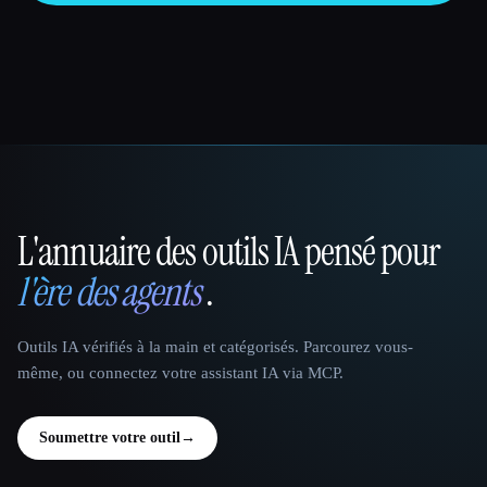
L'annuaire des outils IA pensé pour
That AI Collection
l'ère des agents
.
Outils IA vérifiés à la main et catégorisés. Parcourez vous-
même, ou connectez votre assistant IA via MCP.
Soumettre votre outil
→