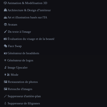
🎲 Animation & Modélisation 3D
🏯 Architecture & Design d''intérieur
🌄 Art et illustration basés sur l'IA
😎 Avatars
🖌️ Du texte à l'image
📸 Évaluation du visage et de la beauté
🎭 Face Swap
🪪 Générateur de headshots
⚜️ Générateur de logos
🔬 Image Upscaler
👩‍🎤 Mode
🖼️ Restauration de photos
🖼️ Retouche d'images
🪄 Suppresseur d'arrière-plan
💧 Suppresseur de filigranes