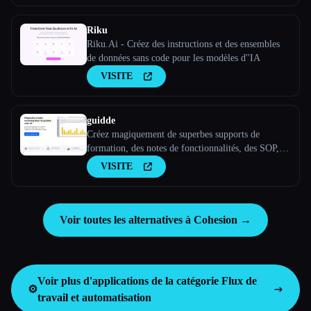
Riku
Riku.Ai - Créez des instructions et des ensembles
de données sans code pour les modèles d''IA
VISITE
guidde
Créez magiquement de superbes supports de
formation, des notes de fonctionnalités, des SOP,
des guides d''intégration, des guides pratiques, des
VISITE
FAQ avec l''IA.
Voir toutes les alternatives à Cohesion →
Voir plus d'applications de la catégorie
Flux de
⚙️
travail et automatisation