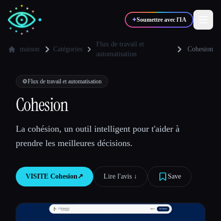
✦
Soumettre avec l'IA
Flux de travail et
maison
Catégories
Cohesion
automatisation
✍️
🎨
Auteurs
Designers
⚙️
Flux de travail et automatisation
Cohesion
💻
📈
Développeurs
Marketeurs
La cohésion, un outil intelligent pour t'aider à
🎓
🎬
Étudiants
Créateurs
prendre les meilleures décisions.
VISITE
Cohesion
↗︎
Lire l'avis ↓︎
Save
Blog
Comparer les outils