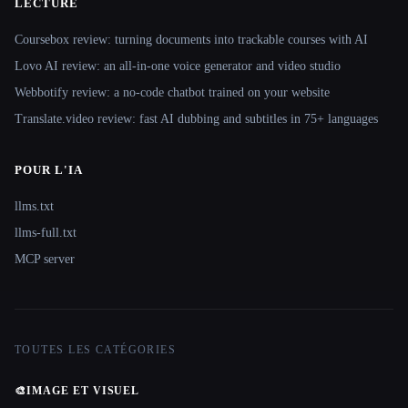
LECTURE
Coursebox review: turning documents into trackable courses with AI
Lovo AI review: an all-in-one voice generator and video studio
Webbotify review: a no-code chatbot trained on your website
Translate.video review: fast AI dubbing and subtitles in 75+ languages
POUR L'IA
llms.txt
llms-full.txt
MCP server
TOUTES LES CATÉGORIES
🎨
IMAGE ET VISUEL