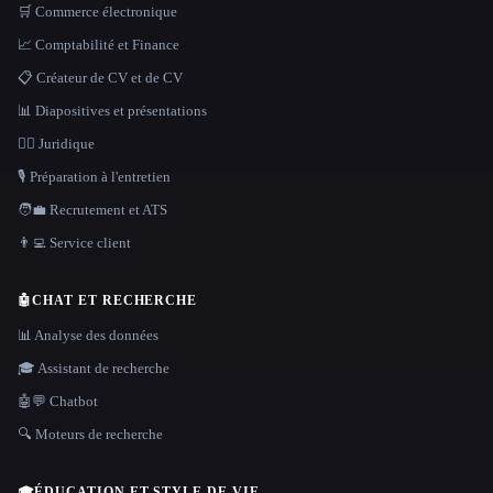
🛒 Commerce électronique
📈 Comptabilité et Finance
📋 Créateur de CV et de CV
📊 Diapositives et présentations
👩‍⚖️ Juridique
🎙️ Préparation à l'entretien
🧑‍💼 Recrutement et ATS
👨‍💻 Service client
🤖
CHAT ET RECHERCHE
📊 Analyse des données
🎓 Assistant de recherche
🤖💬 Chatbot
🔍 Moteurs de recherche
🎓
ÉDUCATION ET STYLE DE VIE