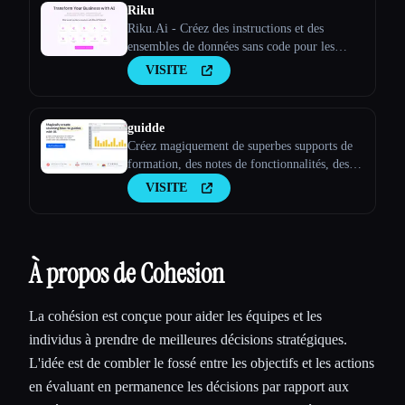
Riku
Riku.Ai - Créez des instructions et des
ensembles de données sans code pour les
modèles d''IA
VISITE
guidde
Créez magiquement de superbes supports de
formation, des notes de fonctionnalités, des
SOP, des guides d''intégration, des guides
VISITE
pratiques, des FAQ avec l''IA.
À propos de Cohesion
La cohésion est conçue pour aider les équipes et les
individus à prendre de meilleures décisions stratégiques.
L'idée est de combler le fossé entre les objectifs et les actions
en évaluant en permanence les décisions par rapport aux