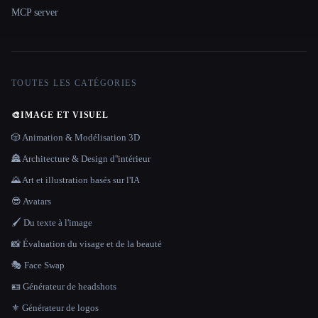
MCP server
TOUTES LES CATÉGORIES
🎨
IMAGE ET VISUEL
🎲 Animation & Modélisation 3D
🏯 Architecture & Design d''intérieur
🌄 Art et illustration basés sur l'IA
😎 Avatars
🖌️ Du texte à l'image
📸 Évaluation du visage et de la beauté
🎭 Face Swap
🪪 Générateur de headshots
⚜️ Générateur de logos