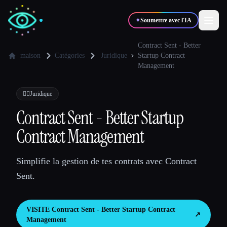
✦
Soumettre avec l'IA
Contract Sent - Better
maison
Catégories
Juridique
Startup Contract
Management
✍️
🎨
Auteurs
Designers
👩‍⚖️
Juridique
💻
📈
Développeurs
Marketeurs
Contract Sent - Better Startup
Contract Management
🎓
🎬
Étudiants
Créateurs
Simplifie la gestion de tes contrats avec Contract
Sent.
Blog
VISITE
Contract Sent - Better Startup Contract
↗︎
Management
Comparer les outils