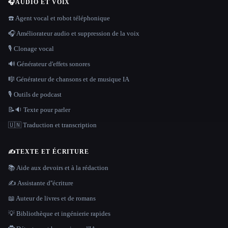
🎧
AUDIO ET VOIX
☎️ Agent vocal et robot téléphonique
🎧 Améliorateur audio et suppression de la voix
🎙️ Clonage vocal
🔊 Générateur d'effets sonores
🎼 Générateur de chansons et de musique IA
🎙️ Outils de podcast
📝🔉 Texte pour parler
🇺🇳 Traduction et transcription
✍️
TEXTE ET ÉCRITURE
📚 Aide aux devoirs et à la rédaction
✍️ Assistante d''écriture
📖 Auteur de livres et de romans
💡 Bibliothèque et ingénierie rapides