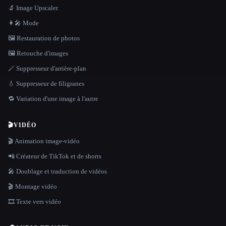
🔬 Image Upscaler
👩‍🎤 Mode
🖼️ Restauration de photos
🖼️ Retouche d'images
🪄 Suppresseur d'arrière-plan
💧 Suppresseur de filigranes
🔁 Variation d'une image à l'autre
🎬
VIDÉO
🎬 Animation image-vidéo
📲 Créateur de TikTok et de shorts
🎤 Doublage et traduction de vidéos
🎬 Montage vidéo
🎞️ Texte vers vidéo