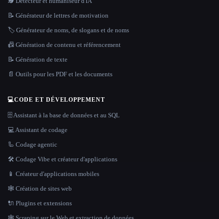
🕵️ Détecteur et humaniseur d'IA
📝 Générateur de lettres de motivation
🏷️ Générateur de noms, de slogans et de noms
📠 Génération de contenu et référencement
📝 Génération de texte
📄 Outils pour les PDF et les documents
💻
CODE ET DÉVELOPPEMENT
🗄️ Assistant à la base de données et au SQL
💻 Assistant de codage
🦾 Codage agentic
🛠️ Codage Vibe et créateur d'applications
📱 Créateur d'applications mobiles
🕸 Création de sites web
🔌 Plugins et extensions
🕸️ Scraping sur le Web et extraction de données