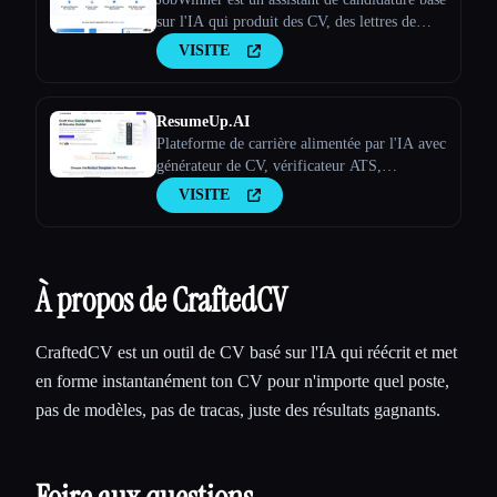
sur l'IA qui produit des CV, des lettres de
motivation et des documents de préparation
VISITE
aux entretiens sur mesure.
ResumeUp.AI
Plateforme de carrière alimentée par l'IA avec
générateur de CV, vérificateur ATS,
optimiseur LinkedIn et plus encore. Réalisez
VISITE
des entretiens plus rapidement grâce à
l'optimisation des CV par IA.
À propos de CraftedCV
CraftedCV est un outil de CV basé sur l'IA qui réécrit et met
en forme instantanément ton CV pour n'importe quel poste,
pas de modèles, pas de tracas, juste des résultats gagnants.