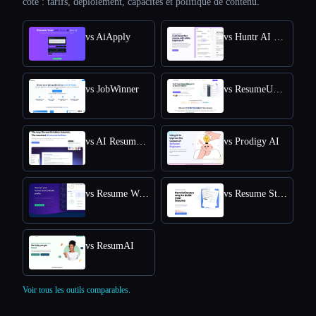
côte : tarifs, déploiement, capacités et politique de contenu.
vs AiApply
vs Huntr AI Resume Builder
vs JobWinner
vs ResumeUp.AI
vs AI Resume Editor
vs Prodigy AI
vs Resume Worded
vs Resume Studio
vs ResumAI
Voir tous les outils comparables.