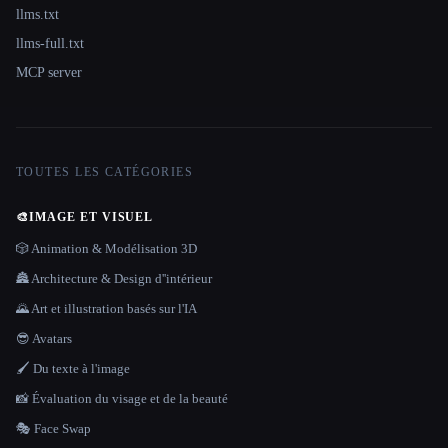
llms.txt
llms-full.txt
MCP server
TOUTES LES CATÉGORIES
🎨
IMAGE ET VISUEL
🎲 Animation & Modélisation 3D
🏯 Architecture & Design d''intérieur
🌄 Art et illustration basés sur l'IA
😎 Avatars
🖌️ Du texte à l'image
📸 Évaluation du visage et de la beauté
🎭 Face Swap