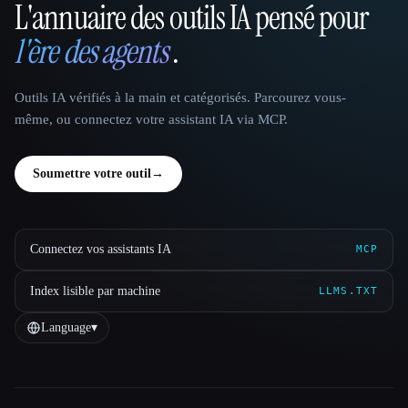
L'annuaire des outils IA pensé pour
That AI Collection
l'ère des agents
.
Outils IA vérifiés à la main et catégorisés. Parcourez vous-
même, ou connectez votre assistant IA via MCP.
Soumettre votre outil
→
Connectez vos assistants IA
MCP
Index lisible par machine
LLMS.TXT
Language
▾