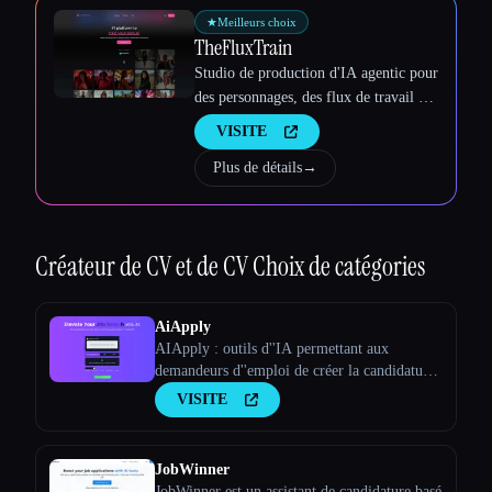
★
Meilleurs choix
TheFluxTrain
Studio de production d'IA agentic pour
des personnages, des flux de travail et
des vidéos cohérents
VISITE
Plus de détails
→
Créateur de CV et de CV
Choix de catégories
AiApply
AIApply : outils d''IA permettant aux
demandeurs d''emploi de créer la candidature
parfaite
VISITE
JobWinner
JobWinner est un assistant de candidature basé