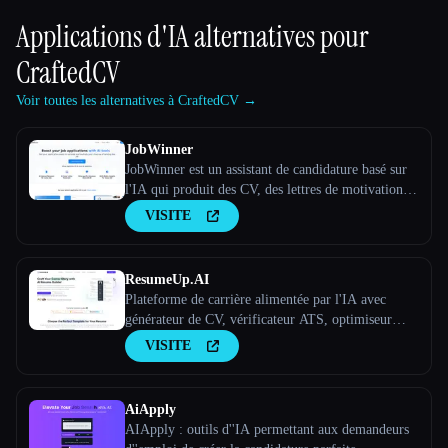
Applications d'IA alternatives pour
CraftedCV
Voir toutes les alternatives à CraftedCV →
JobWinner
JobWinner est un assistant de candidature basé sur
l'IA qui produit des CV, des lettres de motivation et
des documents de préparation aux entretiens sur
VISITE
mesure.
ResumeUp.AI
Plateforme de carrière alimentée par l'IA avec
générateur de CV, vérificateur ATS, optimiseur
LinkedIn et plus encore. Réalisez des entretiens
VISITE
plus rapidement grâce à l'optimisation des CV par
IA.
AiApply
AIApply : outils d''IA permettant aux demandeurs