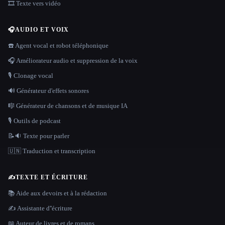
🎞️ Texte vers vidéo
🎧
AUDIO ET VOIX
☎️ Agent vocal et robot téléphonique
🎧 Améliorateur audio et suppression de la voix
🎙️ Clonage vocal
🔊 Générateur d'effets sonores
🎼 Générateur de chansons et de musique IA
🎙️ Outils de podcast
📝🔉 Texte pour parler
🇺🇳 Traduction et transcription
✍️
TEXTE ET ÉCRITURE
📚 Aide aux devoirs et à la rédaction
✍️ Assistante d''écriture
📖 Auteur de livres et de romans