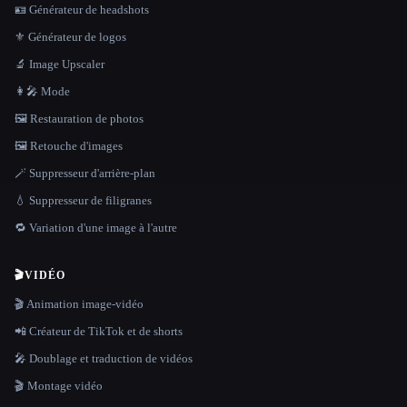
🪪 Générateur de headshots
⚜️ Générateur de logos
🔬 Image Upscaler
👩‍🎤 Mode
🖼️ Restauration de photos
🖼️ Retouche d'images
🪄 Suppresseur d'arrière-plan
💧 Suppresseur de filigranes
🔁 Variation d'une image à l'autre
🎬
VIDÉO
🎬 Animation image-vidéo
📲 Créateur de TikTok et de shorts
🎤 Doublage et traduction de vidéos
🎬 Montage vidéo