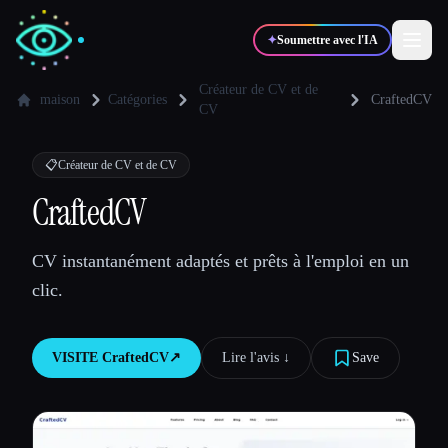
✦
Soumettre avec l'IA
Créateur de CV et de
maison
Catégories
CraftedCV
CV
✍️
🎨
Auteurs
Designers
📋
Créateur de CV et de CV
CraftedCV
💻
📈
Développeurs
Marketeurs
CV instantanément adaptés et prêts à l'emploi en un
🎓
🎬
Étudiants
Créateurs
clic.
VISITE
CraftedCV
↗︎
Lire l'avis ↓︎
Save
Blog
Comparer les outils