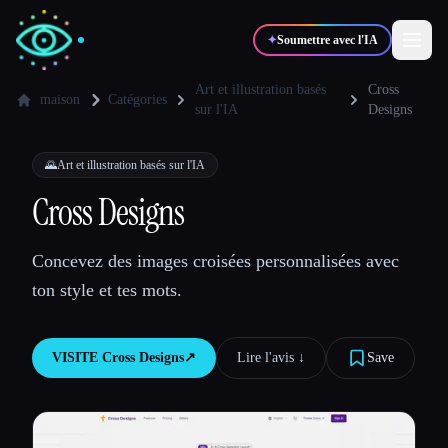
✦
Soumettre avec l'IA
Art et illustration basés
Cross
maison
Catégories
sur l'IA
Designs
✍️
🎨
Auteurs
Designers
🌄
Art et illustration basés sur l'IA
Cross Designs
💻
📈
Développeurs
Marketeurs
Concevez des images croisées personnalisées avec
🎓
🎬
Étudiants
Créateurs
ton style et tes mots.
VISITE
Cross Designs
↗︎
Lire l'avis ↓︎
Save
Blog
Comparer les outils