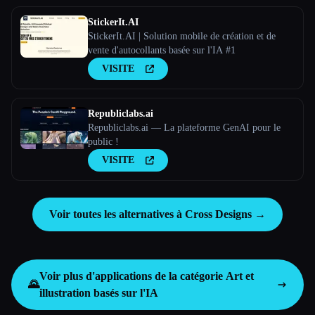
StickerIt.AI
StickerIt.AI | Solution mobile de création et de
vente d'autocollants basée sur l'IA #1
VISITE
Republiclabs.ai
Republiclabs.ai — La plateforme GenAI pour le
public !
VISITE
Voir toutes les alternatives à Cross Designs →
Voir plus d'applications de la catégorie
Art et
🌄
illustration basés sur l'IA