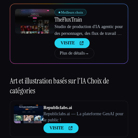
Esc
★
Meilleurs choix
TheFluxTrain
Studio de production d'IA agentic pour
des personnages, des flux de travail et
des vidéos cohérents
VISITE
Plus de détails
→
Art et illustration basés sur l'IA
Choix de
catégories
Republiclabs.ai
Republiclabs.ai — La plateforme GenAI pour
le public !
VISITE