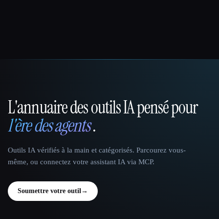
L'annuaire des outils IA pensé pour
That AI Collection
l'ère des agents
.
Outils IA vérifiés à la main et catégorisés. Parcourez vous-
même, ou connectez votre assistant IA via MCP.
Soumettre votre outil
→