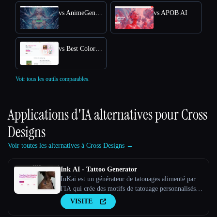
vs AnimeGenius
vs APOB AI
vs Best Coloring Pages AI
Voir tous les outils comparables.
Applications d'IA alternatives pour
Cross
Designs
Voir toutes les alternatives à Cross Designs →
Ink AI - Tattoo Generator
InKai est un générateur de tatouages alimenté par
l'IA qui crée des motifs de tatouage personnalisés
en fonction des saisies de l'utilisateur.
VISITE