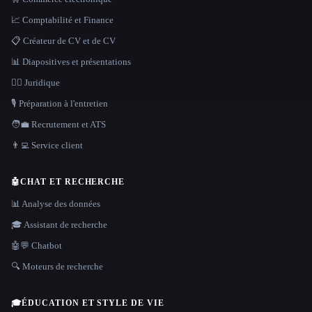
📈 Comptabilité et Finance
📋 Créateur de CV et de CV
📊 Diapositives et présentations
👩‍⚖️ Juridique
🎙️ Préparation à l'entretien
🧑‍💼 Recrutement et ATS
👨‍💻 Service client
🤖
CHAT ET RECHERCHE
📊 Analyse des données
🎓 Assistant de recherche
🤖💬 Chatbot
🔍 Moteurs de recherche
🎓
ÉDUCATION ET STYLE DE VIE