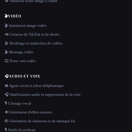
🔁 Variation d'une image à l'autre
🎬
VIDÉO
🎬 Animation image-vidéo
📲 Créateur de TikTok et de shorts
🎤 Doublage et traduction de vidéos
🎬 Montage vidéo
🎞️ Texte vers vidéo
🎧
AUDIO ET VOIX
☎️ Agent vocal et robot téléphonique
🎧 Améliorateur audio et suppression de la voix
🎙️ Clonage vocal
🔊 Générateur d'effets sonores
🎼 Générateur de chansons et de musique IA
🎙️ Outils de podcast