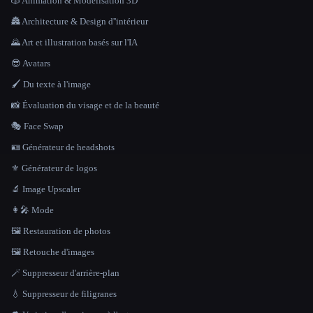
🎲 Animation & Modélisation 3D
🏯 Architecture & Design d''intérieur
🌄 Art et illustration basés sur l'IA
😎 Avatars
🖌️ Du texte à l'image
📸 Évaluation du visage et de la beauté
🎭 Face Swap
🪪 Générateur de headshots
⚜️ Générateur de logos
🔬 Image Upscaler
👩‍🎤 Mode
🖼️ Restauration de photos
🖼️ Retouche d'images
🪄 Suppresseur d'arrière-plan
💧 Suppresseur de filigranes