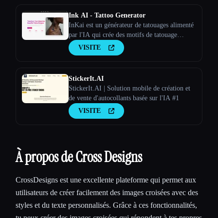
Ink AI - Tattoo Generator
InKai est un générateur de tatouages alimenté
par l'IA qui crée des motifs de tatouage
personnalisés en fonction des saisies de
VISITE
l'utilisateur.
StickerIt.AI
StickerIt.AI | Solution mobile de création et
de vente d'autocollants basée sur l'IA #1
VISITE
À propos de Cross Designs
CrossDesigns est une excellente plateforme qui permet aux
utilisateurs de créer facilement des images croisées avec des
styles et du texte personnalisés. Grâce à ces fonctionnalités,
tu peux créer des images croisées qui répondent à tes propres