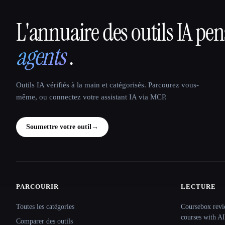
L'annuaire des outils IA pe
That AI Collection
agents
.
Outils IA vérifiés à la main et catégorisés. Parcourez vous-
même, ou connectez votre assistant IA via MCP.
Soumettre votre outil
→
PARCOURIR
LECTURE
Site navigation
Toutes les catégories
Coursebox revi
courses with AI
Comparer des outils