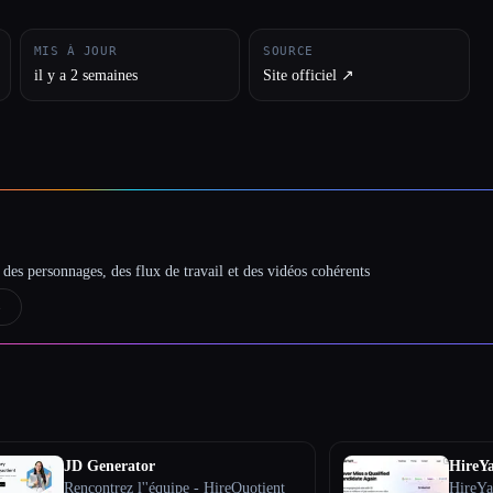
MIS À JOUR
SOURCE
il y a 2 semaines
Site officiel ↗︎
des personnages, des flux de travail et des vidéos cohérents
→
JD Generator
HireY
Rencontrez l''équipe - HireQuotient
HireYa