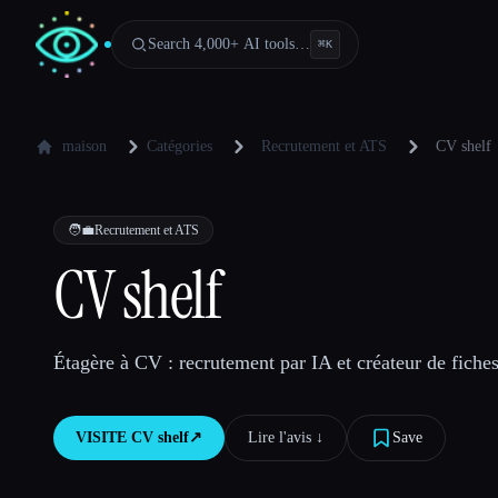
Search 4,000+ AI tools…
⌘
K
maison
Catégories
Recrutement et ATS
CV shelf
🧑‍💼
Recrutement et ATS
CV shelf
Étagère à CV : recrutement par IA et créateur de fiches
VISITE
CV shelf
↗︎
Lire l'avis ↓︎
Save