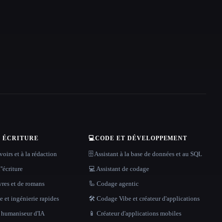
T ÉCRITURE
💻
CODE ET DÉVELOPPEMENT
oirs et à la rédaction
🗄️ Assistant à la base de données et au SQL
''écriture
💻 Assistant de codage
vres et de romans
🦾 Codage agentic
 et ingénierie rapides
🛠️ Codage Vibe et créateur d'applications
t humaniseur d'IA
📱 Créateur d'applications mobiles