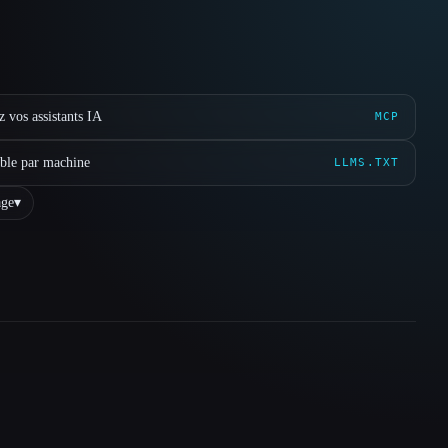
 vos assistants IA
MCP
ible par machine
LLMS.TXT
ge
▾