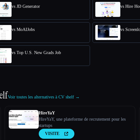
vs JD Generator
vs Hire Ho
vs MoAIJobs
vs Screenl
vs Top U.S. New Grads Job
elf
Voir toutes les alternatives à CV shelf →
HireYaY
HireYaY, une plateforme de recrutement pour les
startups
VISITE