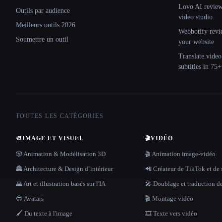
Lovo AI review:
Outils par audience
video studio
Meilleurs outils 2026
Webbotify revi
Soumettre un outil
your website
Translate.video
subtitles in 75
TOUTES LES CATÉGORIES
🎨
IMAGE ET VISUEL
🎬
VIDÉO
🎲 Animation & Modélisation 3D
🎬 Animation image-vidéo
🏯 Architecture & Design d''intérieur
📲 Créateur de TikTok et de 
🌄 Art et illustration basés sur l'IA
🎤 Doublage et traduction d
😎 Avatars
🎬 Montage vidéo
🖌️ Du texte à l'image
🎞️ Texte vers vidéo