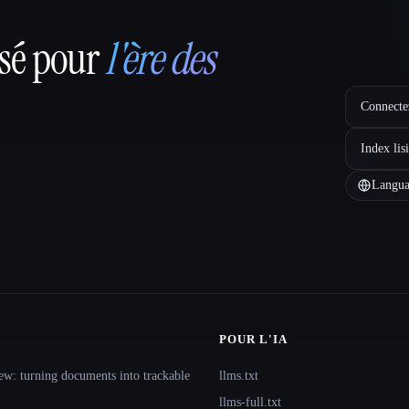
nsé pour
l'ère des
Connectez
Index lis
Langua
POUR L'IA
ew: turning documents into trackable
llms.txt
llms-full.txt