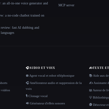
 an all-in-one voice generator and
MCP server
ew: a no-code chatbot trained on
 review: fast AI dubbing and
+ languages
🎧
AUDIO ET VOIX
✍️
TEXTE E
☎️ Agent vocal et robot téléphonique
📚 Aide aux dev
shorts
🎧 Améliorateur audio et suppression de la
✍️ Assistante d
voix
e vidéos
📖 Auteur de li
🎙️ Clonage vocal
💡 Bibliothèque
🔊 Générateur d'effets sonores
🕵️ Détecteur e