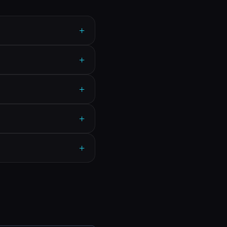
+
+
+
+
+