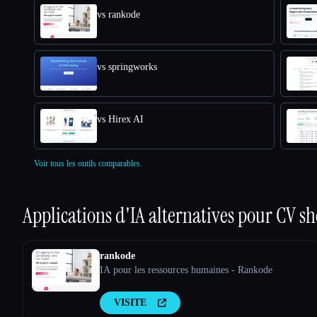
vs rankode
vs springworks
vs Hirex AI
Voir tous les outils comparables.
Applications d'IA alternatives pour
CV sh
rankode
IA pour les ressources humaines - Rankode
VISITE