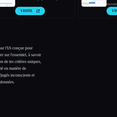
recrute
VISITE
VI
sur l'IA conçue pour
r sur l'essentiel, à savoir
on de tes critères uniques,
ité en matière de
éjugés inconscients et
 données.