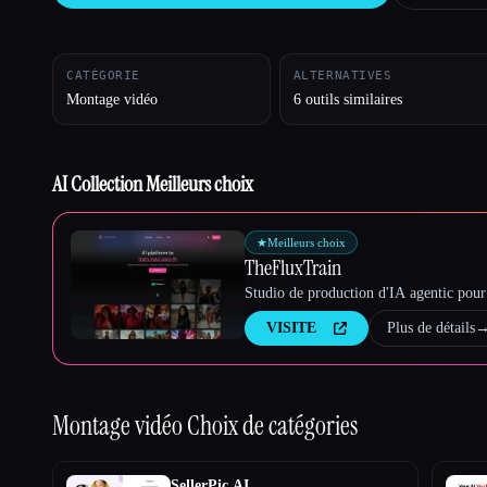
CATÉGORIE
ALTERNATIVES
Esc
Montage vidéo
6 outils similaires
AI Collection Meilleurs choix
★
Meilleurs choix
TheFluxTrain
Studio de production d'IA agentic pour 
VISITE
Plus de détails
Montage vidéo
Choix de catégories
SellerPic AI