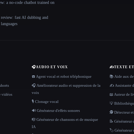
ew: a no-code chatbot trained on
 review: fast AI dubbing and
+ languages
🎧
AUDIO ET VOIX
✍️
TEXTE E
☎️ Agent vocal et robot téléphonique
📚 Aide aux dev
shorts
🎧 Améliorateur audio et suppression de la
✍️ Assistante d
voix
e vidéos
📖 Auteur de li
🎙️ Clonage vocal
💡 Bibliothèque
🔊 Générateur d'effets sonores
🕵️ Détecteur e
🎼 Générateur de chansons et de musique
📝 Générateur d
IA
🏷️ Générateur 