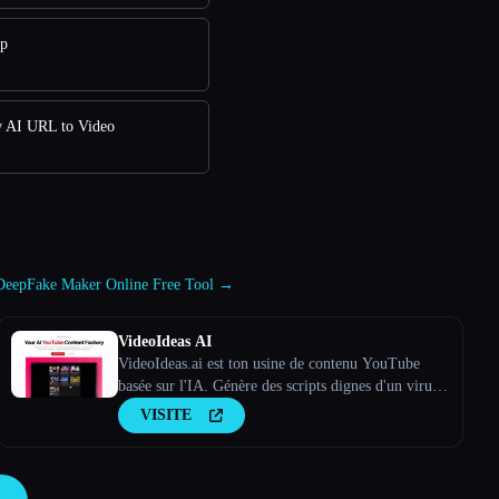
pp
w AI URL to Video
 à DeepFake Maker Online Free Tool →
VideoIdeas AI
VideoIdeas.ai est ton usine de contenu YouTube
basée sur l'IA. Génère des scripts dignes d'un virus,
de nouvelles idées de vidéos et du contenu captivant
VISITE
en quelques minutes.