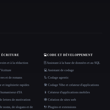
T ÉCRITURE
💻
CODE ET DÉVELOPPEMENT
oirs et à la rédaction
🗄️ Assistant à la base de données et au SQL
''écriture
💻 Assistant de codage
vres et de romans
🦾 Codage agentic
 et ingénierie rapides
🛠️ Codage Vibe et créateur d'applications
t humaniseur d'IA
📱 Créateur d'applications mobiles
e lettres de motivation
🕸 Création de sites web
de noms, de slogans et de
🔌 Plugins et extensions