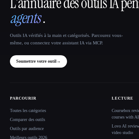
L'annuaire des outils IA pe
That AI Collection
agents
.
Outils IA vérifiés à la main et catégorisés. Parcourez vous-
même, ou connectez votre assistant IA via MCP.
Soumettre votre outil
→
PARCOURIR
LECTURE
Site navigation
Toutes les catégories
Coursebox revi
courses with AI
Comparer des outils
Lovo AI review:
Outils par audience
video studio
Meilleurs outils 2026