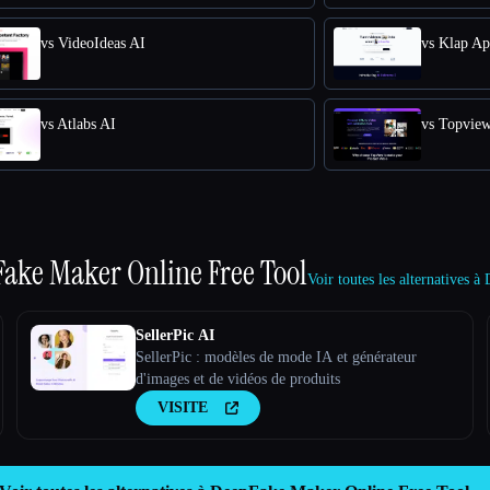
vs VideoIdeas AI
vs Klap A
vs Atlabs AI
vs Topvie
ake Maker Online Free Tool
Voir toutes les alternatives
SellerPic AI
SellerPic : modèles de mode IA et générateur
d'images et de vidéos de produits
VISITE