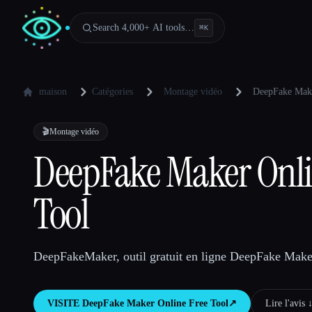
Search 4,000+ AI tools…
⌘
K
maison
Catégories
Montage vidéo
DeepFake Make
🎬
Montage vidéo
DeepFake Maker Onli
Tool
DeepFakeMaker, outil gratuit en ligne DeepFake Make
VISITE
DeepFake Maker Online Free Tool
↗︎
Lire l'avis ↓