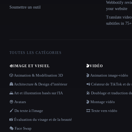
Webbotify revi
Soumettre un outil
your website
Translate.video
subtitles in 75
TOUTES LES CATÉGORIES
🎨
IMAGE ET VISUEL
🎬
VIDÉO
🎲 Animation & Modélisation 3D
🎬 Animation image-vidéo
🏯 Architecture & Design d''intérieur
📲 Créateur de TikTok et de 
🌄 Art et illustration basés sur l'IA
🎤 Doublage et traduction d
😎 Avatars
🎬 Montage vidéo
🖌️ Du texte à l'image
🎞️ Texte vers vidéo
📸 Évaluation du visage et de la beauté
🎭 Face Swap