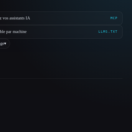
 vos assistants IA
MCP
ible par machine
LLMS.TXT
ge
▾