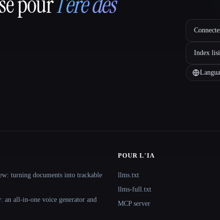
nsé pour
l'ère des
Connectez
Index lis
Langua
POUR L'IA
ew: turning documents into trackable
llms.txt
llms-full.txt
 an all-in-one voice generator and
MCP server