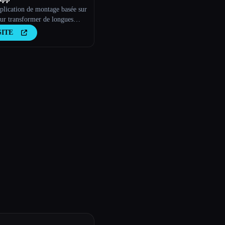
plication de montage basée sur
our transformer de longues
en clips viraux
SITE