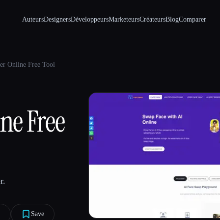
Auteurs
Designers
Développeurs
Marketeurs
Créateurs
Blog
Comparer
r Online Free Tool
ne Free
r.
︎
Save