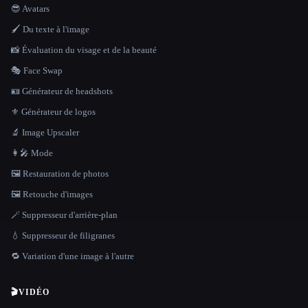
😎 Avatars
🖌️ Du texte à l'image
📸 Évaluation du visage et de la beauté
🎭 Face Swap
🪪 Générateur de headshots
⚜️ Générateur de logos
🔬 Image Upscaler
👩‍🎤 Mode
🖼️ Restauration de photos
🖼️ Retouche d'images
🪄 Suppresseur d'arrière-plan
💧 Suppresseur de filigranes
🔁 Variation d'une image à l'autre
🎬
VIDÉO