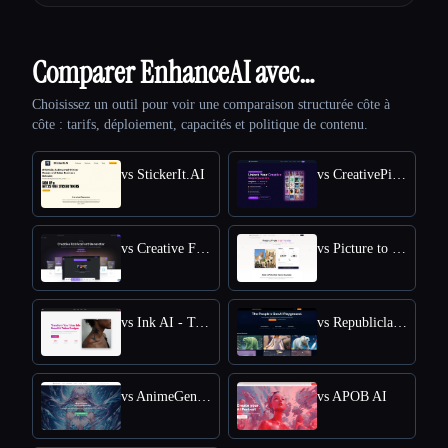
Comparer EnhanceAI avec…
Choisissez un outil pour voir une comparaison structurée côte à
côte : tarifs, déploiement, capacités et politique de contenu.
vs StickerIt.AI
vs CreativePixel
vs Creative Fabrica
vs Picture to Drawing
vs Ink AI - Tattoo Generator
vs Republiclabs.ai
vs AnimeGenius
vs APOB AI