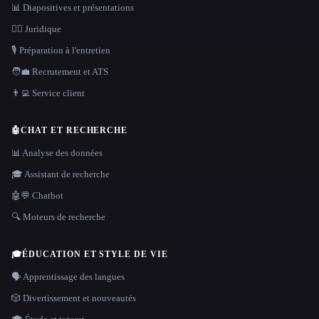
📊 Diapositives et présentations
👩‍⚖️ Juridique
🎙️ Préparation à l'entretien
🧑‍💼 Recrutement et ATS
👨‍💻 Service client
🤖
CHAT ET RECHERCHE
📊 Analyse des données
🎓 Assistant de recherche
🤖💬 Chatbot
🔍 Moteurs de recherche
🎓
ÉDUCATION ET STYLE DE VIE
🗣️ Apprentissage des langues
🎲 Divertissement et nouveautés