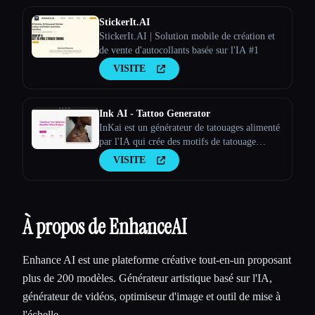
StickerIt.AI
StickerIt.AI | Solution mobile de création et
de vente d'autocollants basée sur l'IA #1
VISITE
Ink AI - Tattoo Generator
InKai est un générateur de tatouages alimenté
par l'IA qui crée des motifs de tatouage
personnalisés en fonction des saisies de
VISITE
l'utilisateur.
À propos de EnhanceAI
Enhance AI est une plateforme créative tout-en-un proposant
plus de 200 modèles. Générateur artistique basé sur l'IA,
générateur de vidéos, optimiseur d'image et outil de mise à
l'échelle.