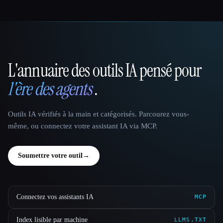
L'annuaire des outils IA pensé pour
That AI Collection
l'ère des agents
.
Outils IA vérifiés à la main et catégorisés. Parcourez vous-
même, ou connectez votre assistant IA via MCP.
Soumettre votre outil
→
Connectez vos assistants IA
MCP
Index lisible par machine
LLMS.TXT