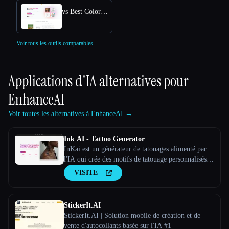
vs Best Coloring Pages AI
Voir tous les outils comparables.
Applications d'IA alternatives pour
EnhanceAI
Voir toutes les alternatives à EnhanceAI →
Ink AI - Tattoo Generator
InKai est un générateur de tatouages alimenté par
l'IA qui crée des motifs de tatouage personnalisés
en fonction des saisies de l'utilisateur.
VISITE
StickerIt.AI
StickerIt.AI | Solution mobile de création et de
vente d'autocollants basée sur l'IA #1