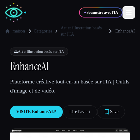
✦
Soumettre avec l'IA
Art et illustration basés
maison
Catégories
EnhanceAI
sur l'IA
✍️
🎨
Auteurs
Designers
🌄
Art et illustration basés sur l'IA
EnhanceAI
💻
📈
Développeurs
Marketeurs
Plateforme créative tout-en-un basée sur l'IA | Outils
🎓
🎬
Étudiants
Créateurs
d'image et de vidéo.
VISITE
EnhanceAI
↗︎
Lire l'avis ↓︎
Save
Blog
Comparer les outils