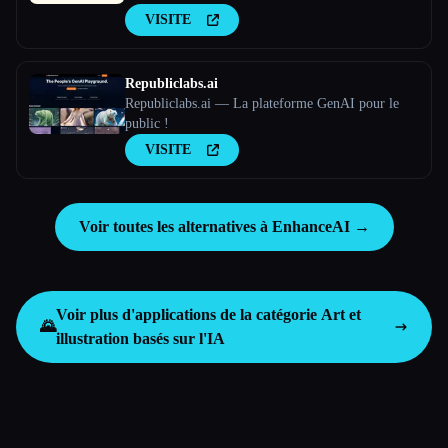
VISITE
Republiclabs.ai
Republiclabs.ai — La plateforme GenAI pour le
public !
VISITE
Voir toutes les alternatives à EnhanceAI →
Voir plus d'applications de la catégorie
Art et
🌄
illustration basés sur l'IA