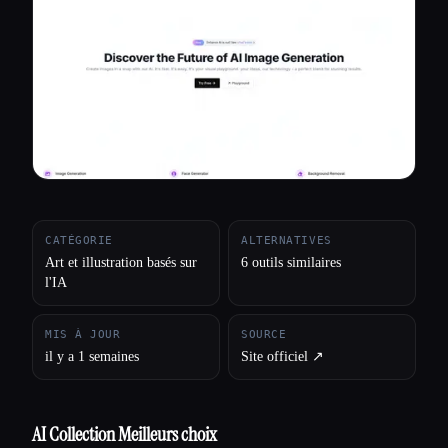
Toutes les catégories
À propos
CATÉGORIE
ALTERNATIVES
Art et illustration basés sur
6 outils similaires
l'IA
MIS À JOUR
SOURCE
il y a 1 semaines
Site officiel ↗︎
AI Collection Meilleurs choix
Esc