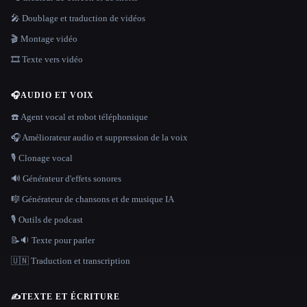
🎤 Doublage et traduction de vidéos
🎬 Montage vidéo
🎞️ Texte vers vidéo
🎧
AUDIO ET VOIX
☎️ Agent vocal et robot téléphonique
🎧 Améliorateur audio et suppression de la voix
🎙️ Clonage vocal
🔊 Générateur d'effets sonores
🎼 Générateur de chansons et de musique IA
🎙️ Outils de podcast
📝🔉 Texte pour parler
🇺🇳 Traduction et transcription
✍️
TEXTE ET ÉCRITURE