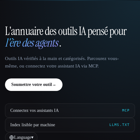
L'annuaire des outils IA pensé pour
That AI Collection
l'ère des agents
.
Outils IA vérifiés à la main et catégorisés. Parcourez vous-
même, ou connectez votre assistant IA via MCP.
Soumettre votre outil
→
Connectez vos assistants IA
MCP
Index lisible par machine
LLMS.TXT
Language
▾