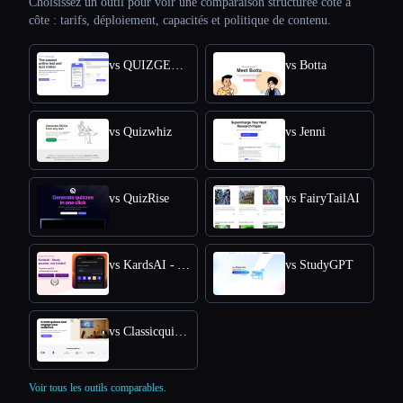
Choisissez un outil pour voir une comparaison structurée côte à
côte : tarifs, déploiement, capacités et politique de contenu.
vs QUIZGECKO
vs Botta
vs Quizwhiz
vs Jenni
vs QuizRise
vs FairyTailAI
vs KardsAI - AI Flashcard Maker
vs StudyGPT
vs Classicquiz com
Voir tous les outils comparables.