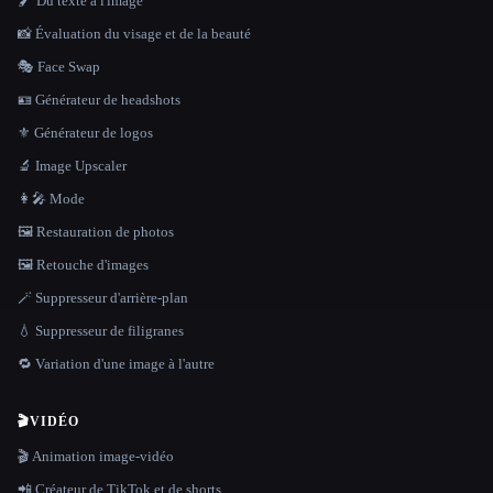
🖌️ Du texte à l'image
📸 Évaluation du visage et de la beauté
🎭 Face Swap
🪪 Générateur de headshots
⚜️ Générateur de logos
🔬 Image Upscaler
👩‍🎤 Mode
🖼️ Restauration de photos
🖼️ Retouche d'images
🪄 Suppresseur d'arrière-plan
💧 Suppresseur de filigranes
🔁 Variation d'une image à l'autre
🎬
VIDÉO
🎬 Animation image-vidéo
📲 Créateur de TikTok et de shorts