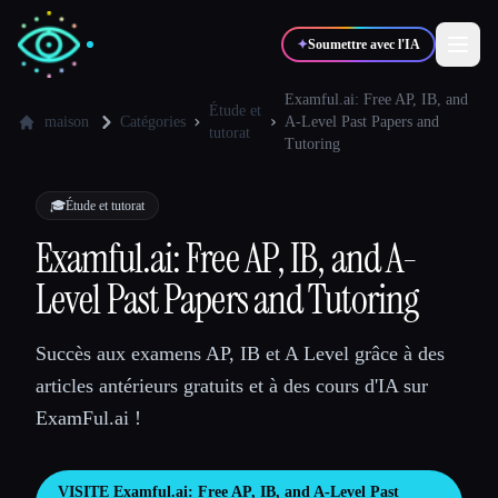
✦
Soumettre avec l'IA
Examful.ai: Free AP, IB, and
Étude et
maison
Catégories
A-Level Past Papers and
tutorat
Tutoring
✍️
🎨
Auteurs
Designers
🎓
Étude et tutorat
💻
📈
Développeurs
Marketeurs
Examful.ai: Free AP, IB, and A-
Level Past Papers and Tutoring
🎓
🎬
Étudiants
Créateurs
Succès aux examens AP, IB et A Level grâce à des
articles antérieurs gratuits et à des cours d'IA sur
ExamFul.ai !
Blog
Comparer les outils
VISITE
Examful.ai: Free AP, IB, and A-Level Past