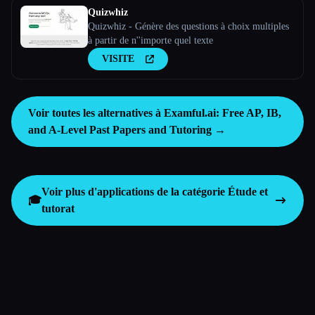
Quizwhiz
Quizwhiz - Génère des questions à choix multiples
à partir de n''importe quel texte
VISITE
Voir toutes les alternatives à Examful.ai: Free AP, IB,
and A-Level Past Papers and Tutoring →
Voir plus d'applications de la catégorie
Étude et
🎓
tutorat