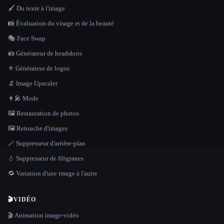
🖌️ Du texte à l'image
📸 Évaluation du visage et de la beauté
🎭 Face Swap
🪪 Générateur de headshots
⚜️ Générateur de logos
🔬 Image Upscaler
👩‍🎤 Mode
🖼️ Restauration de photos
🖼️ Retouche d'images
🪄 Suppresseur d'arrière-plan
💧 Suppresseur de filigranes
🔁 Variation d'une image à l'autre
🎬
VIDÉO
🎬 Animation image-vidéo