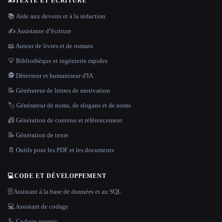
✍️
TEXTE ET ÉCRITURE
📚 Aide aux devoirs et à la rédaction
✍️ Assistante d''écriture
📖 Auteur de livres et de romans
💡 Bibliothèque et ingénierie rapides
🕵️ Détecteur et humaniseur d'IA
📝 Générateur de lettres de motivation
🏷️ Générateur de noms, de slogans et de noms
📠 Génération de contenu et référencement
📝 Génération de texte
📄 Outils pour les PDF et les documents
💻
CODE ET DÉVELOPPEMENT
🗄️ Assistant à la base de données et au SQL
💻 Assistant de codage
🦾 Codage agentic