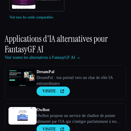
Voir tous les outils comparables.
Applications d'IA alternatives pour
FantasyGF AI
Voir toutes les alternatives à FantasyGF AI →
DreamPal
DreamPal : ton portail vers un chat de rôle IA
extraordinaire
VISITE
Owlbot
Owlbot propose un service de chatbot de pointe
alimenté par l'IA qui s'intègre parfaitement à tes
données pour fournir des réponses instantanées à
VISITE