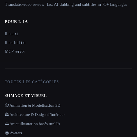
Translate.video review: fast AI dubbing and subtitles in 75+ languages
POUR L'IA
llms.txt
llms-full.txt
MCP server
TOUTES LES CATÉGORIES
🎨
IMAGE ET VISUEL
🎲 Animation & Modélisation 3D
🏯 Architecture & Design d''intérieur
🌄 Art et illustration basés sur l'IA
😎 Avatars