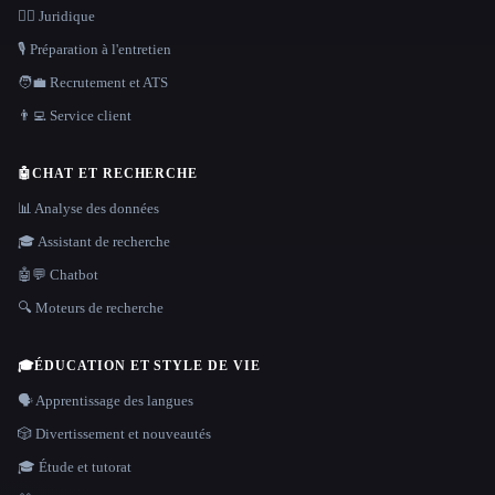
👩‍⚖️ Juridique
🎙️ Préparation à l'entretien
🧑‍💼 Recrutement et ATS
👨‍💻 Service client
🤖
CHAT ET RECHERCHE
📊 Analyse des données
🎓 Assistant de recherche
🤖💬 Chatbot
🔍 Moteurs de recherche
🎓
ÉDUCATION ET STYLE DE VIE
🗣️ Apprentissage des langues
🎲 Divertissement et nouveautés
🎓 Étude et tutorat