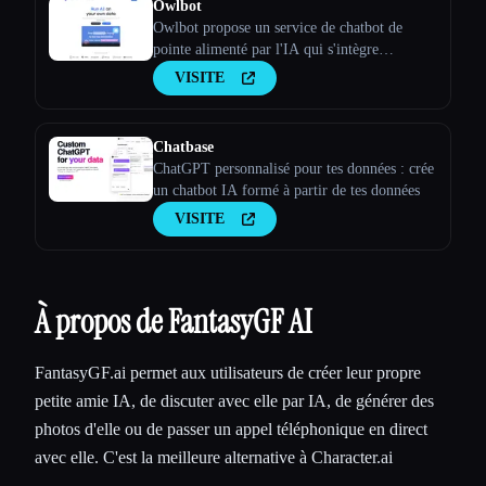
Owlbot
Owlbot propose un service de chatbot de
pointe alimenté par l'IA qui s'intègre
parfaitement à tes données pour fournir des
VISITE
réponses instantanées à toi, à tes clients ou à
ton équipe.
Chatbase
ChatGPT personnalisé pour tes données : crée
un chatbot IA formé à partir de tes données
VISITE
À propos de FantasyGF AI
FantasyGF.ai permet aux utilisateurs de créer leur propre
petite amie IA, de discuter avec elle par IA, de générer des
photos d'elle ou de passer un appel téléphonique en direct
avec elle. C'est la meilleure alternative à Character.ai