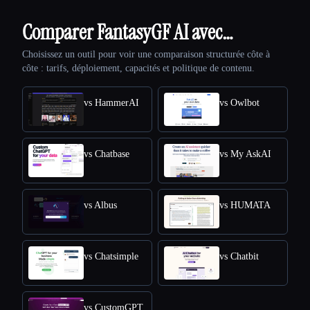
Comparer FantasyGF AI avec…
Choisissez un outil pour voir une comparaison structurée côte à
côte : tarifs, déploiement, capacités et politique de contenu.
vs HammerAI
vs Owlbot
vs Chatbase
vs My AskAI
vs Albus
vs HUMATA
vs Chatsimple
vs Chatbit
vs CustomGPT