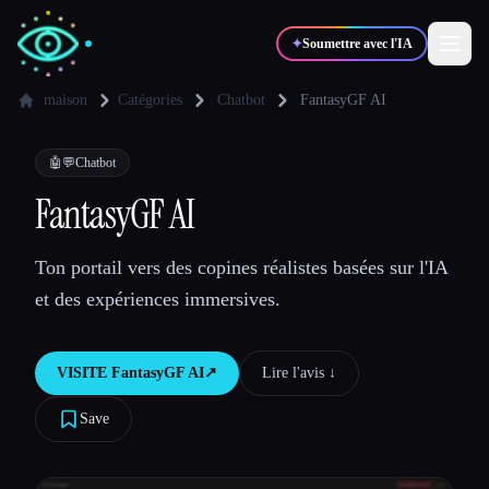
✦
Soumettre avec l'IA
maison
Catégories
Chatbot
FantasyGF AI
✍️
🎨
Auteurs
Designers
🤖💬
Chatbot
FantasyGF AI
💻
📈
Développeurs
Marketeurs
Ton portail vers des copines réalistes basées sur l'IA
et des expériences immersives.
🎓
🎬
Étudiants
Créateurs
VISITE
FantasyGF AI
↗︎
Lire l'avis ↓︎
Save
Blog
Comparer les outils