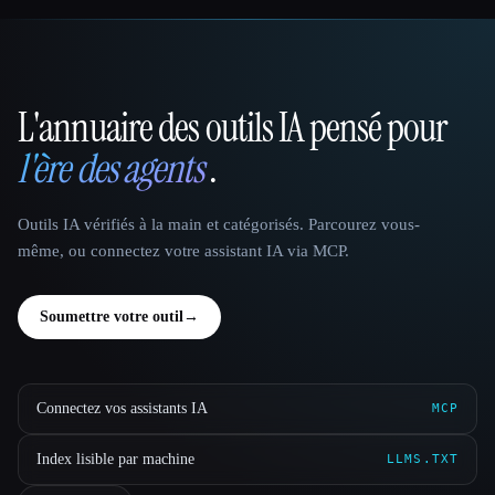
L'annuaire des outils IA pensé pour
That AI Collection
l'ère des agents
.
Outils IA vérifiés à la main et catégorisés. Parcourez vous-
même, ou connectez votre assistant IA via MCP.
Soumettre votre outil
→
Connectez vos assistants IA
MCP
Index lisible par machine
LLMS.TXT