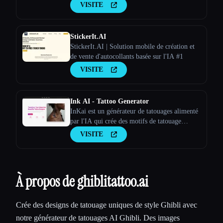
VISITE
StickerIt.AI
StickerIt.AI | Solution mobile de création et
de vente d'autocollants basée sur l'IA #1
VISITE
Ink AI - Tattoo Generator
InKai est un générateur de tatouages alimenté
par l'IA qui crée des motifs de tatouage
personnalisés en fonction des saisies de
VISITE
l'utilisateur.
À propos de ghiblitattoo.ai
Crée des designs de tatouage uniques de style Ghibli avec
notre générateur de tatouages AI Ghibli. Des images