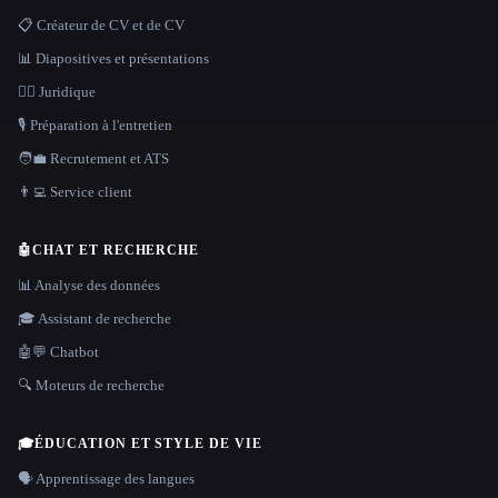
📋 Créateur de CV et de CV
📊 Diapositives et présentations
👩‍⚖️ Juridique
🎙️ Préparation à l'entretien
🧑‍💼 Recrutement et ATS
👨‍💻 Service client
🤖
CHAT ET RECHERCHE
📊 Analyse des données
🎓 Assistant de recherche
🤖💬 Chatbot
🔍 Moteurs de recherche
🎓
ÉDUCATION ET STYLE DE VIE
🗣️ Apprentissage des langues