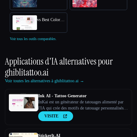
vs Best Coloring Pages AI
Voir tous les outils comparables.
Applications d'IA alternatives pour
ghiblitattoo.ai
Voir toutes les alternatives à ghiblitattoo.ai →
Ink AI - Tattoo Generator
InKai est un générateur de tatouages alimenté par
l'IA qui crée des motifs de tatouage personnalisés
en fonction des saisies de l'utilisateur.
VISITE
StickerIt.AI