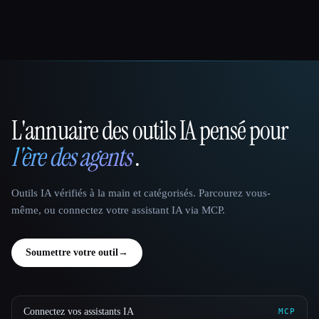
L'annuaire des outils IA pensé pour
That AI Collection
l'ère des agents
.
Outils IA vérifiés à la main et catégorisés. Parcourez vous-
même, ou connectez votre assistant IA via MCP.
Soumettre votre outil
→
Connectez vos assistants IA
MCP