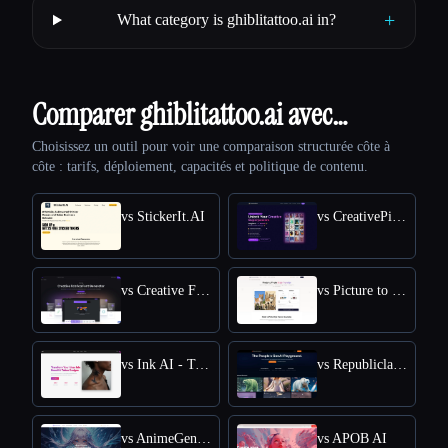
+
What category is ghiblitattoo.ai in?
Comparer ghiblitattoo.ai avec…
Choisissez un outil pour voir une comparaison structurée côte à
côte : tarifs, déploiement, capacités et politique de contenu.
vs StickerIt.AI
vs CreativePixel
vs Creative Fabrica
vs Picture to Drawing
vs Ink AI - Tattoo Generator
vs Republiclabs.ai
vs AnimeGenius
vs APOB AI