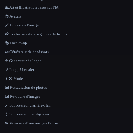
🌄 Art et illustration basés sur l'IA
😎 Avatars
🖌️ Du texte à l'image
📸 Évaluation du visage et de la beauté
🎭 Face Swap
🪪 Générateur de headshots
⚜️ Générateur de logos
🔬 Image Upscaler
👩‍🎤 Mode
🖼️ Restauration de photos
🖼️ Retouche d'images
🪄 Suppresseur d'arrière-plan
💧 Suppresseur de filigranes
🔁 Variation d'une image à l'autre