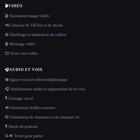
🎬
VIDÉO
🎬 Animation image-vidéo
📲 Créateur de TikTok et de shorts
🎤 Doublage et traduction de vidéos
🎬 Montage vidéo
🎞️ Texte vers vidéo
🎧
AUDIO ET VOIX
☎️ Agent vocal et robot téléphonique
🎧 Améliorateur audio et suppression de la voix
🎙️ Clonage vocal
🔊 Générateur d'effets sonores
🎼 Générateur de chansons et de musique IA
🎙️ Outils de podcast
📝🔉 Texte pour parler