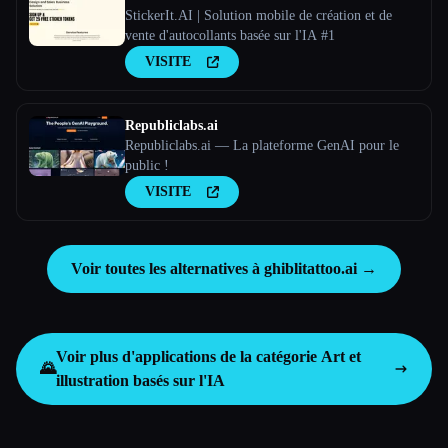
StickerIt.AI | Solution mobile de création et de
vente d'autocollants basée sur l'IA #1
VISITE
Republiclabs.ai
Republiclabs.ai — La plateforme GenAI pour le
public !
VISITE
Voir toutes les alternatives à ghiblitattoo.ai →
Voir plus d'applications de la catégorie
Art et
🌄
illustration basés sur l'IA