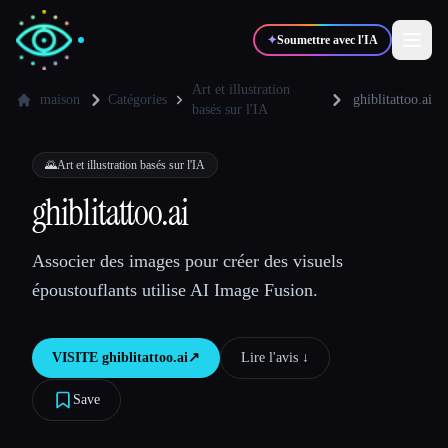
✦
Soumettre avec l'IA
Art et illustration
maison
Catégories
ghiblitattoo.ai
basés sur l'IA
✍️
🎨
Auteurs
Designers
🌄
Art et illustration basés sur l'IA
ghiblitattoo.ai
💻
📈
Développeurs
Marketeurs
Associer des images pour créer des visuels
🎓
🎬
Étudiants
Créateurs
époustouflants utilise AI Image Fusion.
VISITE
ghiblitattoo.ai
↗︎
Lire l'avis ↓︎
Blog
Save
Comparer les outils