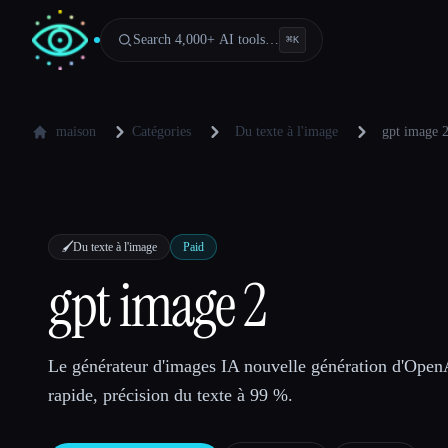
Search 4,000+ AI tools…
⌘
K
maison
Catégories
Du texte à l'image
gpt image 
🖌️
Du texte à l'image
Paid
gpt image 2
Le générateur d'images IA nouvelle génération d'Open
rapide, précision du texte à 99 %.