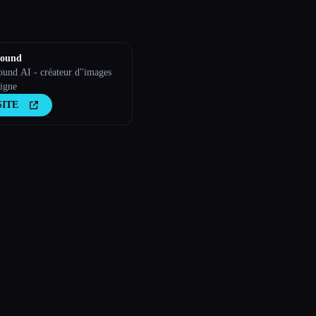
round
ound AI - créateur d''images
ligne
SITE