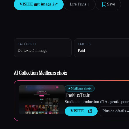
VISITE
gpt image 2
↗︎
Lire l'avis ↓︎
Save
Esc
CATÉGORIE
TARIFS
Du texte à l'image
Paid
AI Collection Meilleurs choix
★
Meilleurs choix
TheFluxTrain
Studio de production d'IA agentic pour 
VISITE
Plus de détails