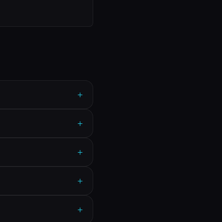
+
+
+
+
+