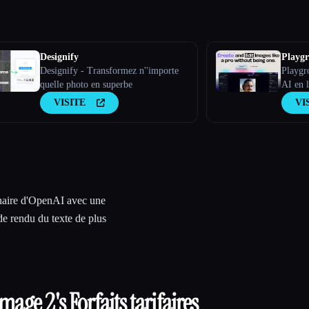
Designify
Playg
Designify - Transformez n''importe
Playgr
quelle photo en superbe
AI en 
VISITE
VI
naire d'OpenAI avec une
de rendu du texte de plus
image 2
's Forfaits tarifaires